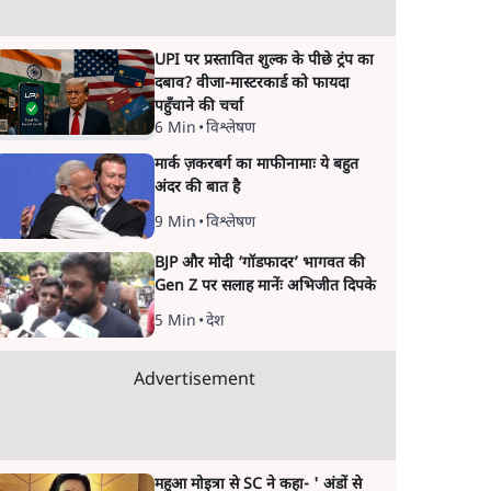
UPI पर प्रस्तावित शुल्क के पीछे ट्रंप का
दबाव? वीजा-मास्टरकार्ड को फायदा
पहुँचाने की चर्चा
6 Min
•
विश्लेषण
मार्क ज़करबर्ग का माफीनामाः ये बहुत
अंदर की बात है
9 Min
•
विश्लेषण
BJP और मोदी ‘गॉडफादर’ भागवत की
Gen Z पर सलाह मानेंः अभिजीत दिपके
5 Min
•
देश
Advertisement
महुआ मोइत्रा से SC ने कहा- ' अंडों से