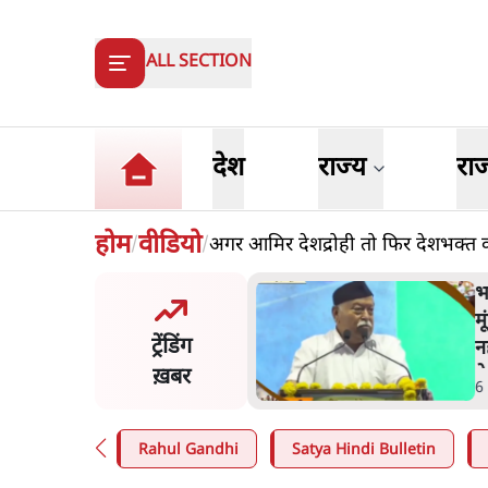
ALL SECTION
देश
राज्य
रा
होम
वीडियो
अगर आमिर देशद्रोही तो फिर देशभक्त
/
/
ंसीः राष्ट्र के चरित्र की मरम्मत
भ
है
म
ट्रेंडिंग
न
ख़बर
न
in
.
व्यंग्य/उलटबाँसी
6
Rahul Gandhi
Satya Hindi Bulletin