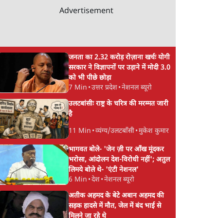
Advertisement
जनता का 2.32 करोड़ रोज़ाना खर्चः योगी
सरकार ने विज्ञापनों पर उड़ाने में मोदी 3.0
को भी पीछे छोड़ा
7 Min
•
उत्तर प्रदेश
•
नेशनल ब्यूरो
उलटबांसीः राष्ट्र के चरित्र की मरम्मत जारी
है
11 Min
•
व्यंग्य/उलटबाँसी
•
मुकेश कुमार
भागवत बोले- 'जेन ज़ी पर आँख मूंदकर
भरोसा, आंदोलन देश-विरोधी नहीं'; अतुल
लिमये बोले थे- 'एंटी नेशनल'
6 Min
•
देश
•
नेशनल ब्यूरो
अतीक अहमद के बेटे अबान अहमद की
सड़क हादसे में मौत, जेल में बंद भाई से
मिलने जा रहे थे