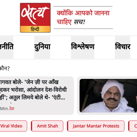
जनीति
दुनिया
विश्लेषण
विचार
 कौन?
ागवत बोले- 'जेन ज़ी पर आँख
ूंदकर भरोसा, आंदोलन देश-विरोधी
हीं'; अतुल लिमये बोले थे- 'एंटी
ेशनल'
 Min
.
देश
Viral Video
Amit Shah
Jantar Mantar Protests
C