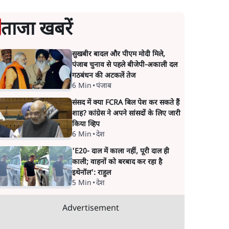
ताजा खबरें
सुखबीर बादल और पीएम मोदी मिले,
पंजाब चुनाव से पहले बीजेपी-अकाली दल
गठबंधन की अटकलें तेज
6 Min
•
पंजाब
संसद में क्या FCRA बिल पेश कर सकते हैं
शाह? कांग्रेस ने अपने सांसदों के लिए जारी
किया व्हिप
6 Min
•
देश
'E20- दाल में काला नहीं, पूरी दाल ही
काली; वाहनों को बरबाद कर रहा है
इथेनॉल': राहुल
5 Min
•
देश
Advertisement