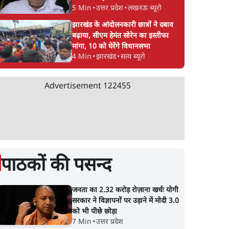
5 Min
•
उत्तर प्रदेश
•
लखनऊ ब्यूरो
झारखंड के आंदोलनकारी छात्रों ने दबाव
बढ़ाया, सीएम हेमंत सोरेन का इस्तीफा
मांगा, 10 को घेरेंगे विधानसभा
4 Min
•
झारखंड
•
सत्य ब्यूरो
Advertisement
122455
पाठकों की पसन्द
जनता का 2.32 करोड़ रोज़ाना खर्चः योगी
सरकार ने विज्ञापनों पर उड़ाने में मोदी 3.0
को भी पीछे छोड़ा
7 Min
•
उत्तर प्रदेश