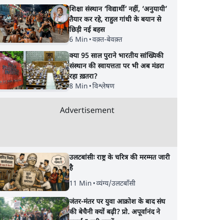
शिक्षा संस्थान ‘विद्यार्थी’ नहीं, ‘अनुयायी’
तैयार कर रहे, राहुल गांधी के बयान से
छिड़ी नई बहस
6 Min
•
वक़्त-बेवक़्त
क्या 95 साल पुराने भारतीय सांख्यिकी
संस्थान की स्वायत्तता पर भी अब मंडरा
रहा ख़तरा?
8 Min
•
विश्लेषण
Advertisement
उलटबांसीः राष्ट्र के चरित्र की मरम्मत जारी
है
11 Min
•
व्यंग्य/उलटबाँसी
जंतर-मंतर पर युवा आक्रोश के बाद संघ
की बेचैनी क्यों बढ़ी? प्रो. अपूर्वानंद ने