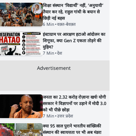
शिक्षा संस्थान ‘विद्यार्थी’ नहीं, ‘अनुयायी’
तैयार कर रहे, राहुल गांधी के बयान से
छिड़ी नई बहस
6 Min
•
वक़्त-बेवक़्त
इंस्टाग्राम पर आरक्षण हटाओ आंदोलन का
शिगूफा, क्या Gen Z एकता तोड़ने की
मुहिम?
7 Min
•
देश
Advertisement
जनता का 2.32 करोड़ रोज़ाना खर्चः योगी
सरकार ने विज्ञापनों पर उड़ाने में मोदी 3.0
को भी पीछे छोड़ा
7 Min
•
उत्तर प्रदेश
क्या 95 साल पुराने भारतीय सांख्यिकी
संस्थान की स्वायत्तता पर भी अब मंडरा