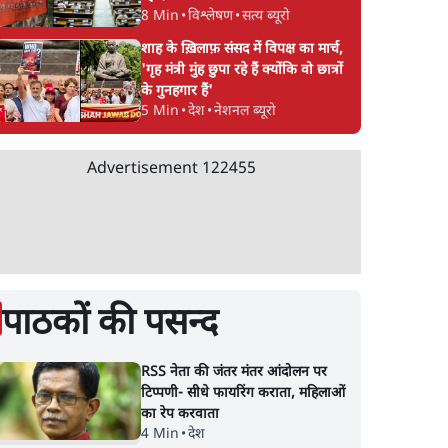
8 Min
•
विश्लेषण
•
सत्य ब्यूरो
शाह के ख़िलाफ़ संसद में विपक्ष का मार्च,
'गृह मंत्री मुंह छुपा रहे हैं क्योंकि वो छात्रों
के गुनहगार हैं'
5 Min
•
देश
•
नेशनल ब्यूरो
Advertisement
122455
पाठकों की पसन्द
RSS नेता की जंतर मंतर आंदोलन पर
टिप्पणी- सीधे फायरिंग कराता, महिलाओं
का रेप करवाता
4 Min
•
देश