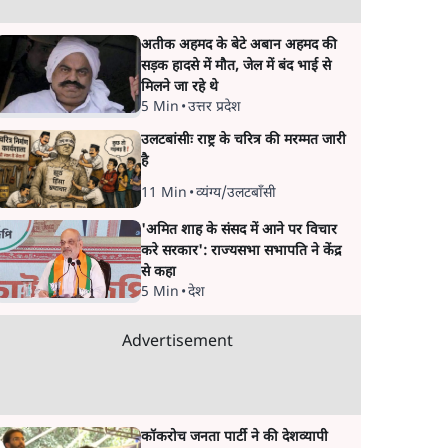
अतीक अहमद के बेटे अबान अहमद की
सड़क हादसे में मौत, जेल में बंद भाई से
मिलने जा रहे थे
5 Min
•
उत्तर प्रदेश
उलटबांसीः राष्ट्र के चरित्र की मरम्मत जारी
है
11 Min
•
व्यंग्य/उलटबाँसी
'अमित शाह के संसद में आने पर विचार
करे सरकार': राज्यसभा सभापति ने केंद्र
से कहा
5 Min
•
देश
Advertisement
कॉकरोच जनता पार्टी ने की देशव्यापी