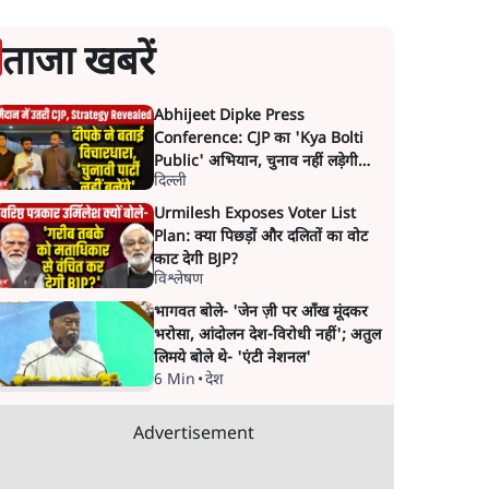
ताजा खबरें
Abhijeet Dipke Press
Conference: CJP का 'Kya Bolti
Public' अभियान, चुनाव नहीं लड़ेगी
दिल्ली
CJP!
Urmilesh Exposes Voter List
Plan: क्या पिछड़ों और दलितों का वोट
काट देगी BJP?
विश्लेषण
भागवत बोले- 'जेन ज़ी पर आँख मूंदकर
भरोसा, आंदोलन देश-विरोधी नहीं'; अतुल
लिमये बोले थे- 'एंटी नेशनल'
6 Min
•
देश
Advertisement