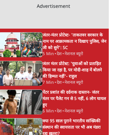
Advertisement
जंतर-मंतर प्रोटेस्ट- 'ताकतवर सरकार के
नाम पर आक्रामकता न दिखाए पुलिस, जेन
जी को सुने': SC
5 Min
•
देश
•
नेशनल ब्यूरो
जंतर मंतर प्रोटेस्ट: 'युवाओं को प्रताड़ित
किया जा रहा है, पर मोदी-शाह में बोलने
की हिम्मत नहीं'- राहुल
7 Min
•
देश
•
नेशनल ब्यूरो
पेंटर प्रशांत की दर्दनाक दास्तान- जंतर
मंतर पर पैलेट गन से 5 नहीं, 6 लोग घायल
हुए
6 Min
•
देश
•
नेशनल ब्यूरो
क्या 95 साल पुराने भारतीय सांख्यिकी
संस्थान की स्वायत्तता पर भी अब मंडरा
रहा ख़तरा?