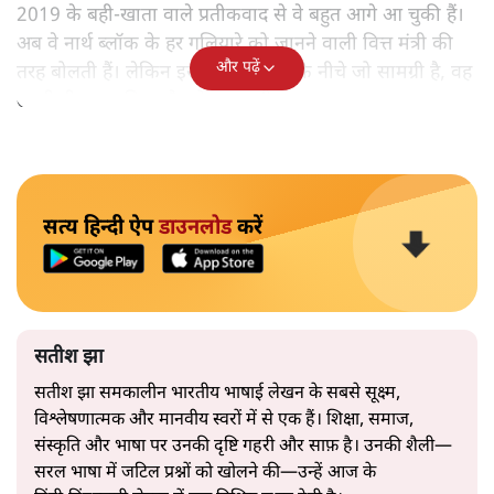
2019 के बही‑खाता वाले प्रतीकवाद से वे बहुत आगे आ चुकी हैं।
अब वे नार्थ ब्लॉक के हर गलियारे को जानने वाली वित्त मंत्री की
और पढ़ें
तरह बोलती हैं। लेकिन इस आत्मविश्वास के नीचे जो सामग्री है, वह
उतनी ही अनुमानित और दोहराव भरी।
सत्य हिन्दी ऐप
डाउनलोड
करें
सतीश झा
सतीश झा समकालीन भारतीय भाषाई लेखन के सबसे सूक्ष्म,
विश्लेषणात्मक और मानवीय स्वरों में से एक हैं। शिक्षा, समाज,
संस्कृति और भाषा पर उनकी दृष्टि गहरी और साफ़ है। उनकी शैली—
सरल भाषा में जटिल प्रश्नों को खोलने की—उन्हें आज के