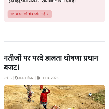
हिंदी‑हिंदुस्तानी लेखन में एक विशिष्ट स्थान देती है।
सतीश झा
की और स्टोरी पढ़ें
नतीजों पर परदे डालता घोषणा प्रधान
बजट!
अर्थतंत्र
|
अनन्त मित्तल
|
1 FEB, 2026