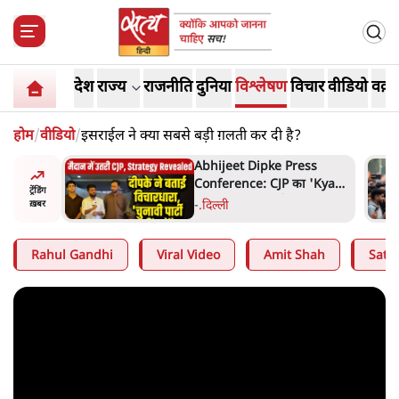
देश
राज्य
राजनीति
दुनिया
विश्लेषण
विचार
वीडियो
वक़्त
होम
/
वीडियो
/
इसराईल ने क्या सबसे बड़ी ग़लती कर दी है?
ess
राहुल गांधी के जेन ज़ी इवेंट 'छात्रों
ा 'Kya
की गूंज' को शर्तों के साथ मंज़ूरी
ट्रेंडिंग
न, चुनाव
देना पड़ा
5 Min
.
देश
ख़बर
Rahul Gandhi
Viral Video
Amit Shah
Satya