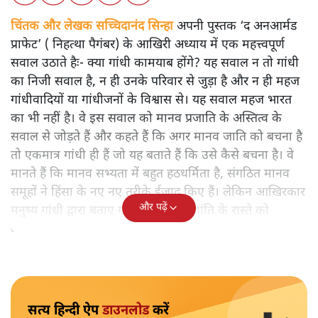
चिंतक और लेखक सच्चिदानंद सिन्हा
अपनी पुस्तक ‘द अनआर्मड
प्राफेट’ ( निहत्था पैगंबर) के आखिरी अध्याय में एक महत्त्वपूर्ण
सवाल उठाते हैः- क्या गांधी कामयाब होंगे? यह सवाल न तो गांधी
का निजी सवाल है, न ही उनके परिवार से जुड़ा है और न ही महज
गांधीवादियों या गांधीजनों के विश्वास से। यह सवाल महज भारत
का भी नहीं है। वे इस सवाल को मानव प्रजाति के अस्तित्व के
सवाल से जोड़ते हैं और कहते हैं कि अगर मानव जाति को बचना है
तो एकमात्र गांधी ही हैं जो यह बताते हैं कि उसे कैसे बचना है। वे
मानते हैं कि मानव सभ्यता में बहुत हठधर्मिता है, संगठित मानव
समूहों ने हिंसा के नए नए तरीके ईजाद किए हैं। लेकिन आखिरकार
और पढ़ें
मनुष्य गांधी द्वारा बताए गए अहिंसा और शांति के रास्ते को
अपनाएगा।
सत्य हिन्दी ऐप
डाउनलोड
करें