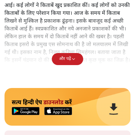
आई। कई लोगों ने किताबें खुद प्रकाशित कीं। कई लोगों को उनकी
किताबों के लिए परेशान किया गया। आज के समय में किताब
लिखने से मुश्किल है प्रकाशक ढूंढ़ना। इसके बावजूद कई अच्छी
किताबें आई हैं। स्वप्रकाशित और नये अनजाने प्रकाशकों की भी।
लेकिन हाल के समय में दो किताबें नहीं आने की खबर है। पहली
किताब इसरो के प्रमुख एस सोमनाथ की है जो मलयालम में लिखी
गई थी। इसका नाम है, निलवु कुडिचा सिमहंगल। बताया जाता है
और पढ़ें
कि इसमें चंद्रयान दो की नाकामी से संबंधित कुछ चूक का जिक्र है।
सत्य हिन्दी ऐप
डाउनलोड
करें