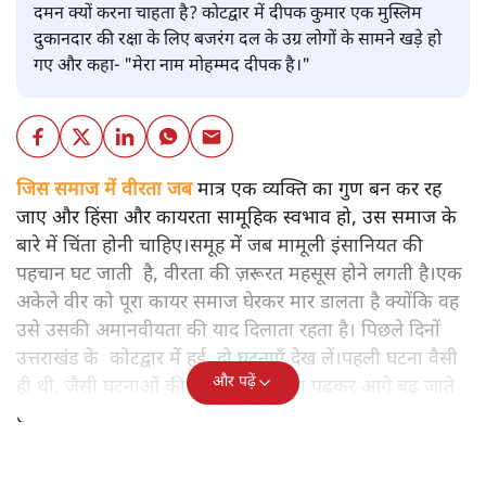
दमन क्यों करना चाहता है? कोटद्वार में दीपक कुमार एक मुस्लिम
दुकानदार की रक्षा के लिए बजरंग दल के उग्र लोगों के सामने खड़े हो
गए और कहा- "मेरा नाम मोहम्मद दीपक है।"
जिस समाज में वीरता जब
मात्र एक व्यक्ति का गुण बन कर रह
जाए और हिंसा और कायरता सामूहिक स्वभाव हो, उस समाज के
बारे में चिंता होनी चाहिए।समूह में जब मामूली इंसानियत की
पहचान घट जाती है, वीरता की ज़रूरत महसूस होने लगती है।एक
अकेले वीर को पूरा कायर समाज घेरकर मार डालता है क्योंकि वह
उसे उसकी अमानवीयता की याद दिलाता रहता है। पिछले दिनों
उत्तराखंड के कोटद्वार में हुई दो घटनाएँ देख लें।पहली घटना वैसी
और पढ़ें
ही थी, जैसी घटनाओं की खबर हम रोज़ाना पढ़कर आगे बढ़ जाते
हैं।भारत के तक़रीबन हर हिस्से से ऐसी खबर आती ही रहती है।