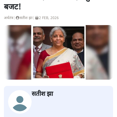
बजट!
अर्थतंत्र
|
सतीश झा
|
2 FEB, 2026
सतीश झा