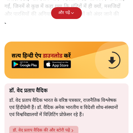
गईं, जिनमें से कुछ में कहा गया कि मंदिरों में ही क्यों, मसजिदों
और पढ़ें
और पारसियों की अगियारी में भी महिलाओं को अंदर जाने की
इजाजत मिलनी चाहिए।
सत्य हिन्दी ऐप
डाउनलोड
करें
डॉ. वेद प्रताप वैदिक
डॉ. वेद प्रताप वैदिक भारत के वरिष्ठ पत्रकार, राजनैतिक विश्लेषक
एवं हिंदीप्रेमी हैं। डॉ. वैदिक अनेक भारतीय व विदेशी शोध-संस्थानों
एवं विश्वविद्यालयों में विज़िटिंग प्रोफ़ेसर रहे हैं।
डॉ. वेद प्रताप वैदिक
की और स्टोरी पढ़ें