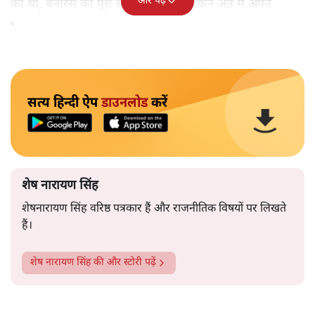
और पढ़ें
की थी, बनारस को पूरा खोजने के लिए लेकिन अंत में अपने
आपको ही समझकर संतुष्ट हो गए।
सत्य हिन्दी ऐप
डाउनलोड
करें
शेष नारायण सिंह
शेषनारायण सिंह वरिष्ठ पत्रकार हैं और राजनीतिक विषयों पर लिखते
हैं।
शेष नारायण सिंह
की और स्टोरी पढ़ें