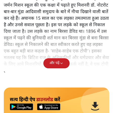
जर्मन मिशन स्कूल की एक कक्षा में पढ़ाते हुए मिशनरी डॉ. नोटरोट
बार-बार मुंडा आदिवासी समुदाय के बारे में नीचा दिखाने वाली बातें
कर रहे हैं। अचानक 15 साल का एक लड़का तमतमाता हुआ उठता
है और उनसे सवाल पूछता है। इस पर लड़के को स्कूल से निकाल
दिया जाता है। उस लड़के का नाम बिरसा डेविड था। 1896 में उस
स्कूल में पढ़ने की बुनियादी शर्त मान कर बिरसा मुंडा से बना बिरसा
डेविड। स्कूल से निकालने की बात स्वीकार करते हुए वह लड़का
एक बहुत बड़ी बात कहता है- ‘साहेब-साहेब एक टोपी’। इसका
मतलब यह कि ब्रिटिश राज के अधिकारियों और धर्मप्रचार और सेवा
और पढ़ें
के लिए आये मिशनरियों में दरअसल कोई फ़र्क़ नहीं है, वे एक टोपी
ही हैं। यह बिरसा के भगवान बनने की शुरुआत थी।
सत्य हिन्दी ऐप
डाउनलोड
करें