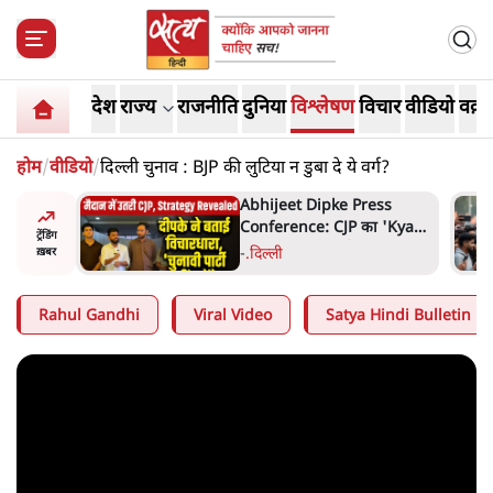
देश
राज्य
राजनीति
दुनिया
विश्लेषण
विचार
वीडियो
वक़्त
होम
/
वीडियो
/
दिल्ली चुनाव : BJP की लुटिया न डुबा दे ये वर्ग?
हा- ' अंडों
Abhijeet Dipke Press
ता सेनानी
Conference: CJP का 'Kya
ट्रेंडिंग
Bolti Public' अभियान, चुनाव
-
.
दिल्ली
ख़बर
नहीं लड़ेगी CJP!
Rahul Gandhi
Viral Video
Satya Hindi Bulletin