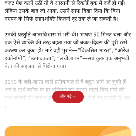
बजट पेश करने उठीं तो वे आसानी से रिकॉर्ड बुक में दर्ज हो गईं।
लेकिन उसके बाद जो आया, उसने साफ़ दिखा दिया कि बिना
नएपन के सिर्फ़ सहनशक्ति कितनी दूर तक ले जा सकती है।
उनकी प्रस्तुति आत्मविश्वास से भरी थी। भाषण 90 मिनट चला और
एक ऐसे व्यक्ति की तरह बहता गया जो बजट‑दिवस की पूरी रस्में
कंठस्थ कर चुका हो। नारे वही पुराने—“विकसित भारत”, “ऑरेंज
इकोनॉमी”, “उत्पादकता”, “लचीलापन”—सब कुछ एक अनुभवी
नेता की सहजता से पिरोया गया।
2019 के बही‑खाता वाले प्रतीकवाद से वे बहुत आगे आ चुकी हैं।
अब वे नार्थ ब्लॉक के हर गलियारे को जानने वाली वित्त मंत्री की
और पढ़ें
तरह बोलती हैं। लेकिन इस आत्मविश्वास के नीचे जो सामग्री है, वह
उतनी ही अनुमानित और दोहराव भरी।