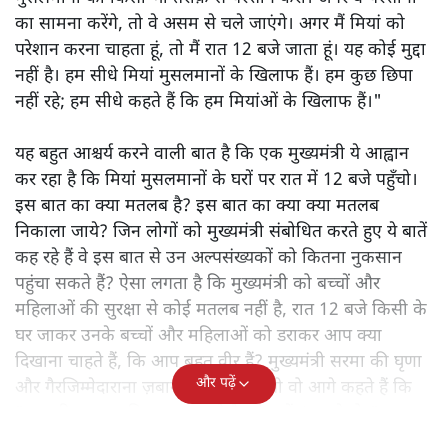
का सामना करेंगे, तो वे असम से चले जाएंगे। अगर मैं मियां को
परेशान करना चाहता हूं, तो मैं रात 12 बजे जाता हूं। यह कोई मुद्दा
नहीं है। हम सीधे मियां मुसलमानों के खिलाफ हैं। हम कुछ छिपा
नहीं रहे; हम सीधे कहते हैं कि हम मियांओं के खिलाफ हैं।"
यह बहुत आश्चर्य करने वाली बात है कि एक मुख्यमंत्री ये आह्वान
कर रहा है कि मियांं मुसलमानों के घरों पर रात में 12 बजे पहुँचो।
इस बात का क्या मतलब है? इस बात का क्या क्या मतलब
निकाला जाये? जिन लोगों को मुख्यमंत्री संबोधित करते हुए ये बातें
कह रहे हैं वे इस बात से उन अल्पसंख्यकों को कितना नुकसान
पहुंचा सकते हैं? ऐसा लगता है कि मुख्यमंत्री को बच्चों और
महिलाओं की सुरक्षा से कोई मतलब नहीं है, रात 12 बजे किसी के
घर जाकर उनके बच्चों और महिलाओं को डराकर आप क्या
दिखाना चाहते हैं, कि आप बहुत वीर हैं? मुख्यमंत्री सरमा की घृणा
और पढ़ें
और गैरजिम्मेदाराना ज़बान यहीं नहीं रुकती वो आगे कहते हैं कि
"अगर रिक्शा का किराया 5 रुपये है, तो उन्हें 4 रुपये दो।"