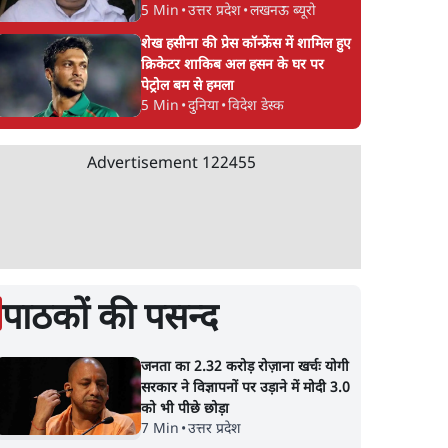
5 Min
•
उत्तर प्रदेश
•
लखनऊ ब्यूरो
शेख हसीना की प्रेस कॉन्फ्रेंस में शामिल हुए
क्रिकेटर शाकिब अल हसन के घर पर
पेट्रोल बम से हमला
5 Min
•
दुनिया
•
विदेश डेस्क
Advertisement
122455
पाठकों की पसन्द
जनता का 2.32 करोड़ रोज़ाना खर्चः योगी
सरकार ने विज्ञापनों पर उड़ाने में मोदी 3.0
को भी पीछे छोड़ा
7 Min
•
उत्तर प्रदेश