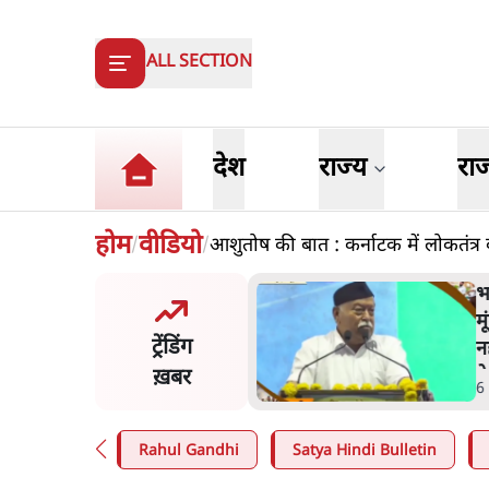
ALL SECTION
देश
राज्य
रा
होम
वीडियो
आशुतोष की बात : कर्नाटक में लोकतंत्र 
/
/
ंसीः राष्ट्र के चरित्र की मरम्मत
भ
है
म
ट्रेंडिंग
न
ख़बर
न
in
.
व्यंग्य/उलटबाँसी
6
Rahul Gandhi
Satya Hindi Bulletin