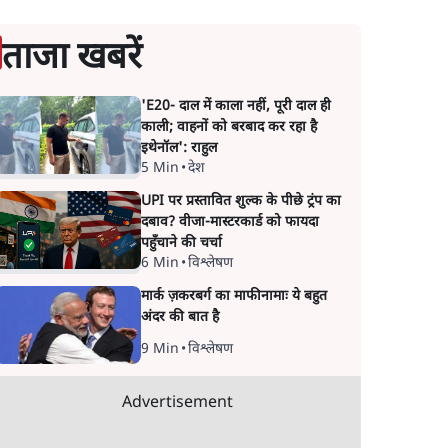
ताजा खबरें
'E20- दाल में काला नहीं, पूरी दाल ही
काली; वाहनों को बरबाद कर रहा है
इथेनॉल': राहुल
5 Min
•
देश
UPI पर प्रस्तावित शुल्क के पीछे ट्रंप का
दबाव? वीजा-मास्टरकार्ड को फायदा
पहुँचाने की चर्चा
6 Min
•
विश्लेषण
मार्क ज़करबर्ग का माफीनामाः ये बहुत
अंदर की बात है
9 Min
•
विश्लेषण
Advertisement