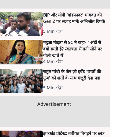
BJP और मोदी ‘गॉडफादर’ भागवत की
Gen Z पर सलाह मानेंः अभिजीत दिपके
5 Min
•
देश
महुआ मोइत्रा से SC ने कहा- ' अंडों से
क्यों डरती हैं? स्वतंत्रता सेनानी सीने पर
गोली खाते थे'
4 Min
•
देश
राहुल गांधी के जेन ज़ी इवेंट 'छात्रों की
गूंज' को शर्तों के साथ मंज़ूरी देना पड़ा
5 Min
•
देश
Advertisement
झारखंड प्रोटेस्ट: तबीयत बिगड़ने पर छात्र