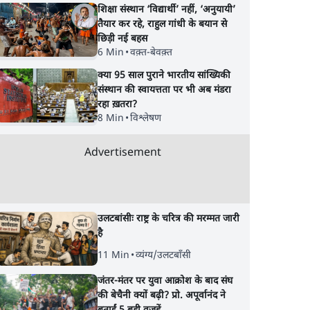
शिक्षा संस्थान ‘विद्यार्थी’ नहीं, ‘अनुयायी’
तैयार कर रहे, राहुल गांधी के बयान से
छिड़ी नई बहस
6 Min
•
वक़्त-बेवक़्त
क्या 95 साल पुराने भारतीय सांख्यिकी
संस्थान की स्वायत्तता पर भी अब मंडरा
रहा ख़तरा?
8 Min
•
विश्लेषण
Advertisement
उलटबांसीः राष्ट्र के चरित्र की मरम्मत जारी
है
11 Min
•
व्यंग्य/उलटबाँसी
जंतर-मंतर पर युवा आक्रोश के बाद संघ
की बेचैनी क्यों बढ़ी? प्रो. अपूर्वानंद ने