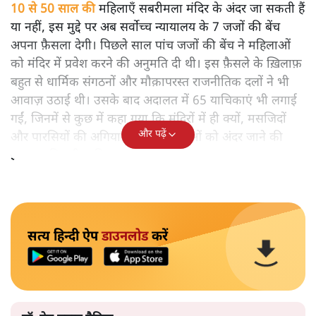
10 से 50 साल की
महिलाएँ सबरीमला मंदिर के अंदर जा सकती हैं
या नहीं, इस मुद्दे पर अब सर्वोच्च न्यायालय के 7 जजों की बेंच
अपना फ़ैसला देगी। पिछले साल पांच जजों की बेंच ने महिलाओं
को मंदिर में प्रवेश करने की अनुमति दी थी। इस फ़ैसले के ख़िलाफ़
बहुत से धार्मिक संगठनों और मौक़ापरस्त राजनीतिक दलों ने भी
आवाज़ उठाई थी। उसके बाद अदालत में 65 याचिकाएं भी लगाई
गईं, जिनमें से कुछ में कहा गया कि मंदिरों में ही क्यों, मसजिदों
और पढ़ें
और पारसियों की अगियारी में भी महिलाओं को अंदर जाने की
इजाजत मिलनी चाहिए।
सत्य हिन्दी ऐप
डाउनलोड
करें