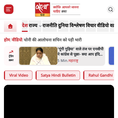
देश
राज्य
राजनीति
दुनिया
विश्लेषण
विचार
वीडियो
वक़्त
होम
/
वीडियो
/
धोनी की आलोचना सचिन को पड़ी भारी
दिपके ने
'गूंगी गुड़िया' वाले तंज पर एनसीपी
र्ग से जेन
ने कांग्रेस से पूछा- क्या आप इंदिरा
ट्रेंडिंग
गांधी का अपमान सही मानते हैं?
5 Min
.
महाराष्ट्र
ख़बर
Viral Video
Satya Hindi Bulletin
Rahul Gandhi