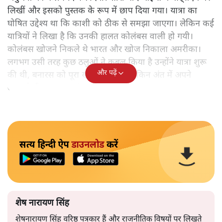
लिखीं और इसको पुस्तक के रूप में छाप दिया गया। यात्रा का
घोषित उद्देश्य था कि काशी को ठीक से समझा जाएगा। लेकिन कई
यात्रियों ने लिखा है कि उनकी हालत कोलंबस वाली हो गयी।
कोलंबस खोजने निकले थे भारत और खोज निकाला अमरीका।
लगभग उसी तरह कुछ ठलुओं ने कुबूल किया है उन्होंने यात्रा शुरू
और पढ़ें
की थी, बनारस को पूरा खोजने के लिए लेकिन अंत में अपने
आपको ही समझकर संतुष्ट हो गए।
सत्य हिन्दी ऐप
डाउनलोड
करें
शेष नारायण सिंह
शेषनारायण सिंह वरिष्ठ पत्रकार हैं और राजनीतिक विषयों पर लिखते