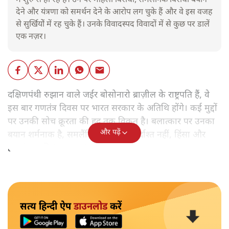
में शुरु से ही रहे हैं। उन पर महिला विरोधी, समलैंगिक विरोधी बयान
देने और यंत्रणा को समर्थन देने के आरोप लग चुके हैं और वे इस वजह
से सुर्खियोें में रह चुके हैं। उनके विवादस्पद विवादों में से कुछ पर डालें
एक नज़र।
दक्षिणपंथी रुझान वाले जईर बोसोनारो ब्राज़ील के राष्ट्रपति हैं, वे
इस बार गणतंत्र दिवस पर भारत सरकार के अतिथि होंगे। कई मुद्दों
पर उनकी सोच क्रूरता की हद तक विकृत है। बलात्कार पर उनका
और पढ़ें
बयान शर्मनाक है, समलैंगिक लोग उन्हें बर्दाश्त नहीं, हिंसा और
हत्याएं उनकी 'रूल-बुक' में हैं।
सत्य हिन्दी ऐप
डाउनलोड
करें