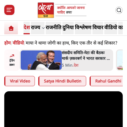
देश
राज्य
राजनीति
दुनिया
विश्लेषण
विचार
वीडियो
वक़्त
होम
/
वीडियो
/
माया ने थामा जोगी का हाथ, किए एक तीर से कई शिकार?
ज पर एनसीपी
संसदीय समिति-मेटा की बैठकः
 आप इंदिरा
मार्क ज़करबर्ग ने भारत सरकार से
ट्रेंडिंग
नते हैं?
माफी मांगी
5 Min
.
देश
ख़बर
Viral Video
Satya Hindi Bulletin
Rahul Gandhi