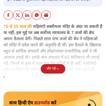
10 से 50 साल की
महिलाएँ सबरीमला मंदिर के अंदर जा सकती हैं
या नहीं, इस मुद्दे पर अब सर्वोच्च न्यायालय के 7 जजों की बेंच
अपना फ़ैसला देगी। पिछले साल पांच जजों की बेंच ने महिलाओं
को मंदिर में प्रवेश करने की अनुमति दी थी। इस फ़ैसले के ख़िलाफ़
बहुत से धार्मिक संगठनों और मौक़ापरस्त राजनीतिक दलों ने भी
आवाज़ उठाई थी। उसके बाद अदालत में 65 याचिकाएं भी लगाई
गईं, जिनमें से कुछ में कहा गया कि मंदिरों में ही क्यों, मसजिदों
और पढ़ें
और पारसियों की अगियारी में भी महिलाओं को अंदर जाने की
इजाजत मिलनी चाहिए।
सत्य हिन्दी ऐप
डाउनलोड
करें