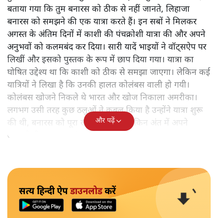
बताया गया कि तुम बनारस को ठीक से नहीं जानते, लिहाजा
बनारस को समझने की एक यात्रा करते हैं। इन सबों ने मिलकर
अगस्त के अंतिम दिनों में काशी की पंचक्रोशी यात्रा की और अपने
अनुभवों को कलमबंद कर दिया। सारी यादें भाइयों ने वॉट्सऐप पर
लिखीं और इसको पुस्तक के रूप में छाप दिया गया। यात्रा का
घोषित उद्देश्य था कि काशी को ठीक से समझा जाएगा। लेकिन कई
यात्रियों ने लिखा है कि उनकी हालत कोलंबस वाली हो गयी।
कोलंबस खोजने निकले थे भारत और खोज निकाला अमरीका।
लगभग उसी तरह कुछ ठलुओं ने कुबूल किया है उन्होंने यात्रा शुरू
और पढ़ें
की थी, बनारस को पूरा खोजने के लिए लेकिन अंत में अपने
आपको ही समझकर संतुष्ट हो गए।
सत्य हिन्दी ऐप
डाउनलोड
करें