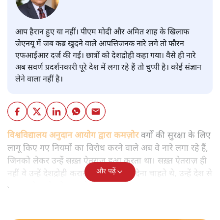
आप हैरान हुए या नहीं। पीएम मोदी और अमित शाह के खिलाफ
जेएनयू में जब कब्र खुदने वाले आपत्तिजनक नारे लगे तो फौरन
एफआईआर दर्ज की गई। छात्रों को देशद्रोही कहा गया। वैसे ही नारे
अब सवर्ण प्रदर्शनकारी पूरे देश में लगा रहे हैं तो चुप्पी है। कोई संज्ञान
लेने वाला नहीं है।
विश्वविद्यालय अनुदान आयोग द्वारा कमज़ोर
वर्गों की सुरक्षा के लिए
लागू किए गए नियमों का विरोध करने वाले अब वे नारे लगा रहे हैं,
जिनको लेकर उन्हें सख़्त ऐतराज़ हुआ करता था। सख़्त ऐतराज़ ही
और पढ़ें
नहीं वे उन्हें देशद्रोही करार देकर जेल भेज देना चाहते थे, उन्हें देश से
बाहर चले जाने को कह रहे थे।