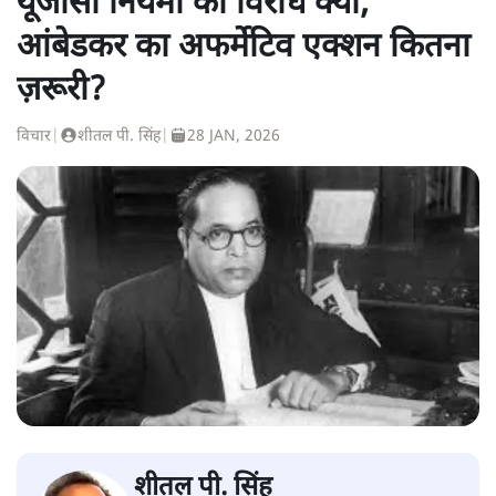
यूजीसी नियमों का विरोध क्यों;
आंबेडकर का अफर्मेटिव एक्शन कितना
ज़रूरी?
विचार
|
शीतल पी. सिंह
|
28 JAN, 2026
शीतल पी. सिंह