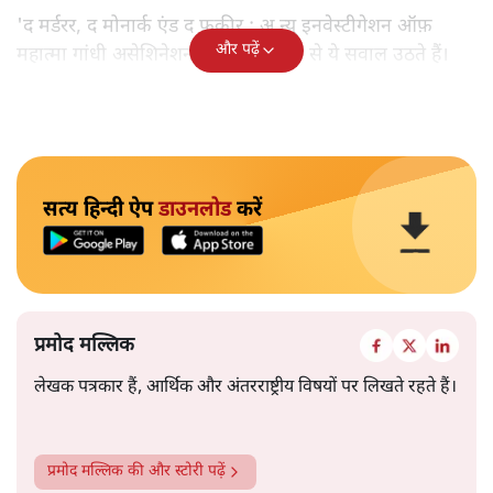
'द मर्डरर, द मोनार्क एंड द फ़कीर : अ न्यू इनवेस्टीगेशन ऑफ़
और पढ़ें
महात्मा गांधी असेशिनेशन' नामक किताब से ये सवाल उठते हैं।
सत्य हिन्दी ऐप
डाउनलोड
करें
प्रमोद मल्लिक
लेखक पत्रकार हैं, आर्थिक और अंतरराष्ट्रीय विषयों पर लिखते रहते हैं।
प्रमोद मल्लिक
की और स्टोरी पढ़ें