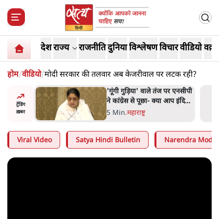
देश
राज्य
राजनीति
दुनिया
विश्लेषण
विचार
वीडियो
वक़्त
होम
/
वीडियो
/
मोदी सरकार की तलवार अब केजरीवाल पर लटक रही?
ज पर एनसीपी
संसदीय समिति-मेटा की बैठकः
 आप इंदिरा
मार्क ज़करबर्ग ने भारत सरकार से
ट्रेंडिंग
नते हैं?
माफी मांगी
5 Min
.
देश
ख़बर
Viral Video
Satya Hindi Bulletin
Narendra Modi