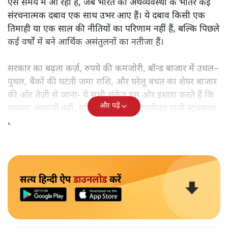
ऐसे समय में आ रहा है, जब भारत की अर्थव्यवस्था के भीतर कई
संरचनात्मक दबाव एक साथ उभर आए हैं। ये दबाव किसी एक
तिमाही या एक साल की नीतियों का परिणाम नहीं हैं, बल्कि पिछले
कई वर्षों में बने आर्थिक असंतुलनों का नतीजा हैं।
सरकार का बढ़ता कर्ज़, रुपये की कमजोरी, बॉन्ड बाजार में उथल–
पुथल, बैंकों की घटती जमा राशि, और घरेलू बचत का शेयर बाजार
की ओर तेज़ी से जाना- ये सभी संकेत इस ओर इशारा करते हैं कि
और पढ़ें
समस्या अस्थायी नहीं, बल्कि गहरी और प्रणालीगत यानी स्ट्रक्चरल
है।
सत्य हिन्दी ऐप
डाउनलोड
करें