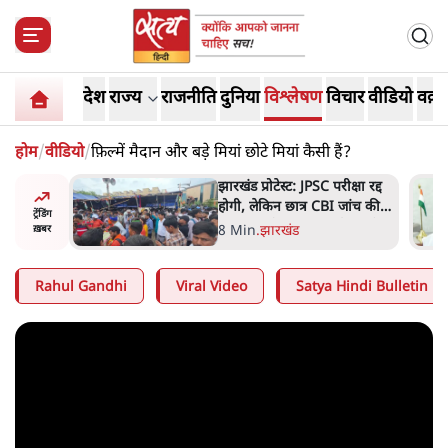
देश
राज्य
राजनीति
दुनिया
विश्लेषण
विचार
वीडियो
वक़्त
होम
/
वीडियो
/
फ़िल्में मैदान और बड़े मियां छोटे मियां कैसी हैं?
ें जनता की
झारखंड प्रोटेस्ट: JPSC परीक्षा रद्द
ो देश का
होगी, लेकिन छात्र CBI जांच की
ट्रेंडिंग
मांग पर अड़े; धरना-प्रदर्शन जारी
8 Min
.
झारखंड
ख़बर
Rahul Gandhi
Viral Video
Satya Hindi Bulletin