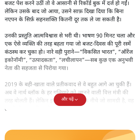
बजट पेश करने उठीं तो वे आसानी से रिकॉर्ड बुक में दर्ज हो गईं।
लेकिन उसके बाद जो आया, उसने साफ़ दिखा दिया कि बिना
नएपन के सिर्फ़ सहनशक्ति कितनी दूर तक ले जा सकती है।
उनकी प्रस्तुति आत्मविश्वास से भरी थी। भाषण 90 मिनट चला और
एक ऐसे व्यक्ति की तरह बहता गया जो बजट‑दिवस की पूरी रस्में
कंठस्थ कर चुका हो। नारे वही पुराने—“विकसित भारत”, “ऑरेंज
इकोनॉमी”, “उत्पादकता”, “लचीलापन”—सब कुछ एक अनुभवी
नेता की सहजता से पिरोया गया।
2019 के बही‑खाता वाले प्रतीकवाद से वे बहुत आगे आ चुकी हैं।
अब वे नार्थ ब्लॉक के हर गलियारे को जानने वाली वित्त मंत्री की
और पढ़ें
तरह बोलती हैं। लेकिन इस आत्मविश्वास के नीचे जो सामग्री है, वह
उतनी ही अनुमानित और दोहराव भरी।