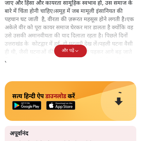
जाए और हिंसा और कायरता सामूहिक स्वभाव हो, उस समाज के
बारे में चिंता होनी चाहिए।समूह में जब मामूली इंसानियत की
पहचान घट जाती है, वीरता की ज़रूरत महसूस होने लगती है।एक
अकेले वीर को पूरा कायर समाज घेरकर मार डालता है क्योंकि वह
उसे उसकी अमानवीयता की याद दिलाता रहता है। पिछले दिनों
उत्तराखंड के कोटद्वार में हुई दो घटनाएँ देख लें।पहली घटना वैसी
और पढ़ें
ही थी, जैसी घटनाओं की खबर हम रोज़ाना पढ़कर आगे बढ़ जाते
हैं।भारत के तक़रीबन हर हिस्से से ऐसी खबर आती ही रहती है।
सत्य हिन्दी ऐप
डाउनलोड
करें
अपूर्वानंद