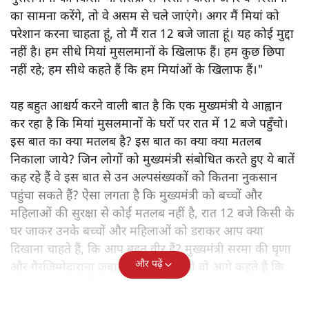
का सामना करेंगे, तो वे असम से चले जाएंगे। अगर मैं मियां को
परेशान करना चाहता हूं, तो मैं रात 12 बजे जाता हूं। यह कोई मुद्दा
नहीं है। हम सीधे मियां मुसलमानों के खिलाफ हैं। हम कुछ छिपा
नहीं रहे; हम सीधे कहते हैं कि हम मियांओं के खिलाफ हैं।"
यह बहुत आश्चर्य करने वाली बात है कि एक मुख्यमंत्री ये आह्वान
कर रहा है कि मियांं मुसलमानों के घरों पर रात में 12 बजे पहुँचो।
इस बात का क्या मतलब है? इस बात का क्या क्या मतलब
निकाला जाये? जिन लोगों को मुख्यमंत्री संबोधित करते हुए ये बातें
कह रहे हैं वे इस बात से उन अल्पसंख्यकों को कितना नुकसान
पहुंचा सकते हैं? ऐसा लगता है कि मुख्यमंत्री को बच्चों और
महिलाओं की सुरक्षा से कोई मतलब नहीं है, रात 12 बजे किसी के
घर जाकर उनके बच्चों और महिलाओं को डराकर आप क्या
दिखाना चाहते हैं, कि आप बहुत वीर हैं? मुख्यमंत्री सरमा की घृणा
और पढ़ें
और गैरजिम्मेदाराना ज़बान यहीं नहीं रुकती वो आगे कहते हैं कि
"अगर रिक्शा का किराया 5 रुपये है, तो उन्हें 4 रुपये दो।"