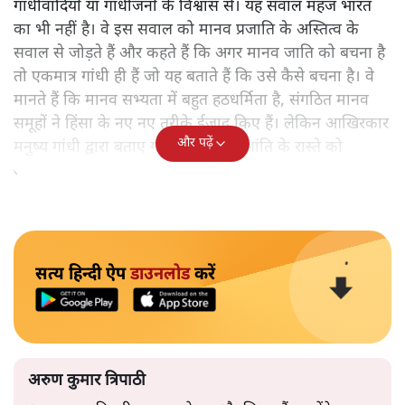
गांधीवादियों या गांधीजनों के विश्वास से। यह सवाल महज भारत
का भी नहीं है। वे इस सवाल को मानव प्रजाति के अस्तित्व के
सवाल से जोड़ते हैं और कहते हैं कि अगर मानव जाति को बचना है
तो एकमात्र गांधी ही हैं जो यह बताते हैं कि उसे कैसे बचना है। वे
मानते हैं कि मानव सभ्यता में बहुत हठधर्मिता है, संगठित मानव
समूहों ने हिंसा के नए नए तरीके ईजाद किए हैं। लेकिन आखिरकार
और पढ़ें
मनुष्य गांधी द्वारा बताए गए अहिंसा और शांति के रास्ते को
अपनाएगा।
सत्य हिन्दी ऐप
डाउनलोड
करें
अरुण कुमार त्रिपाठी