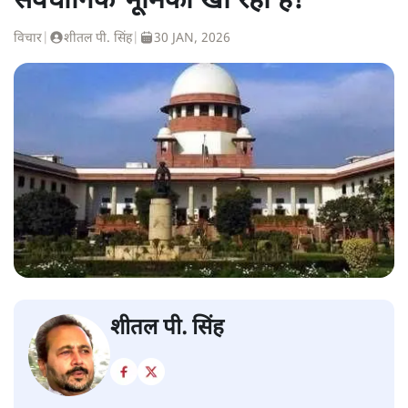
संवैधानिक भूमिका खो रहा है!
विचार
|
शीतल पी. सिंह
|
30 JAN, 2026
शीतल पी. सिंह