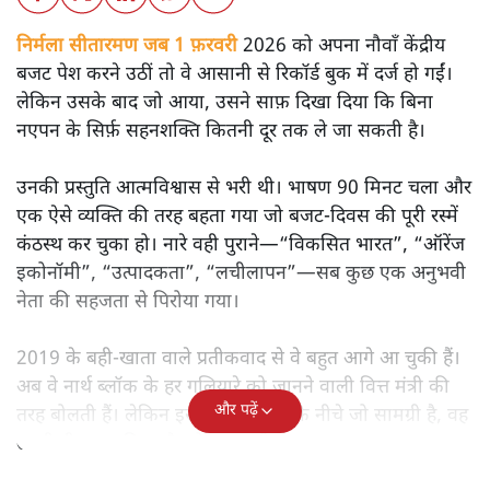
निर्मला सीतारमण जब 1 फ़रवरी
2026 को अपना नौवाँ केंद्रीय
बजट पेश करने उठीं तो वे आसानी से रिकॉर्ड बुक में दर्ज हो गईं।
लेकिन उसके बाद जो आया, उसने साफ़ दिखा दिया कि बिना
नएपन के सिर्फ़ सहनशक्ति कितनी दूर तक ले जा सकती है।
उनकी प्रस्तुति आत्मविश्वास से भरी थी। भाषण 90 मिनट चला और
एक ऐसे व्यक्ति की तरह बहता गया जो बजट‑दिवस की पूरी रस्में
कंठस्थ कर चुका हो। नारे वही पुराने—“विकसित भारत”, “ऑरेंज
इकोनॉमी”, “उत्पादकता”, “लचीलापन”—सब कुछ एक अनुभवी
नेता की सहजता से पिरोया गया।
2019 के बही‑खाता वाले प्रतीकवाद से वे बहुत आगे आ चुकी हैं।
अब वे नार्थ ब्लॉक के हर गलियारे को जानने वाली वित्त मंत्री की
और पढ़ें
तरह बोलती हैं। लेकिन इस आत्मविश्वास के नीचे जो सामग्री है, वह
उतनी ही अनुमानित और दोहराव भरी।