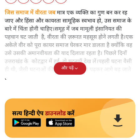
जिस समाज में वीरता जब
मात्र एक व्यक्ति का गुण बन कर रह
जाए और हिंसा और कायरता सामूहिक स्वभाव हो, उस समाज के
बारे में चिंता होनी चाहिए।समूह में जब मामूली इंसानियत की
पहचान घट जाती है, वीरता की ज़रूरत महसूस होने लगती है।एक
अकेले वीर को पूरा कायर समाज घेरकर मार डालता है क्योंकि वह
उसे उसकी अमानवीयता की याद दिलाता रहता है। पिछले दिनों
उत्तराखंड के कोटद्वार में हुई दो घटनाएँ देख लें।पहली घटना वैसी
और पढ़ें
ही थी, जैसी घटनाओं की खबर हम रोज़ाना पढ़कर आगे बढ़ जाते
हैं।भारत के तक़रीबन हर हिस्से से ऐसी खबर आती ही रहती है।
सत्य हिन्दी ऐप
डाउनलोड
करें