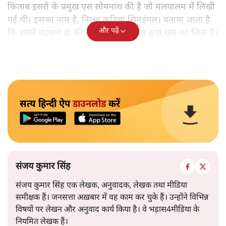
किताब इसरो के प्रमुख एस सोमनाथ की है जो मलयालम में लिखी
गई थी। इसका नाम है, निलवु कुडिचा सिमहंगल। बताया जाता है
और पढ़ें
कि इसमें चंद्रयान दो की नाकामी से संबंधित कुछ चूक का जिक्र है।
सत्य हिन्दी ऐप
डाउनलोड
करें
संजय कुमार सिंह
संजय कुमार सिंह एक लेखक, अनुवादक, लेखक तथा मीडिया
समीक्षक हैं। जनसत्ता अख़बार में वह काम कर चुके हैं। उन्होंने विभिन्न
विषयों पर लेखन और अनुवाद कार्य किया है। वे भड़ास4मीडिया के
नियमित लेखक हैं।