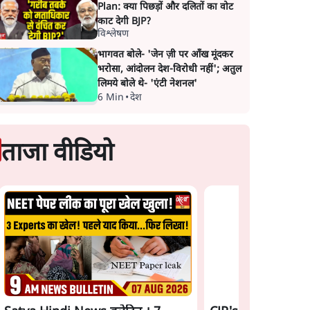
Plan: क्या पिछड़ों और दलितों का वोट
काट देगी BJP?
विश्लेषण
भागवत बोले- 'जेन ज़ी पर आँख मूंदकर
भरोसा, आंदोलन देश-विरोधी नहीं'; अतुल
लिमये बोले थे- 'एंटी नेशनल'
6 Min
•
देश
ताजा वीडियो