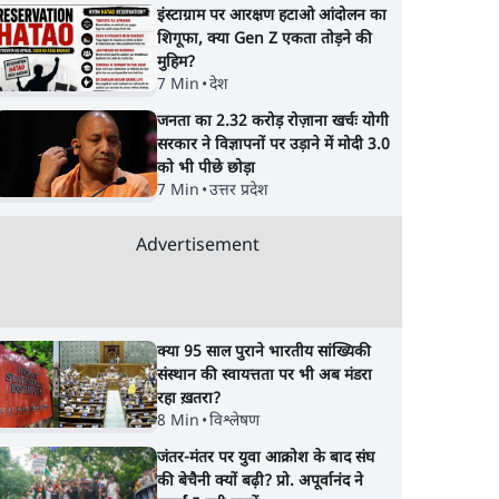
इंस्टाग्राम पर आरक्षण हटाओ आंदोलन का
शिगूफा, क्या Gen Z एकता तोड़ने की
मुहिम?
7 Min
•
देश
जनता का 2.32 करोड़ रोज़ाना खर्चः योगी
सरकार ने विज्ञापनों पर उड़ाने में मोदी 3.0
को भी पीछे छोड़ा
7 Min
•
उत्तर प्रदेश
Advertisement
क्या 95 साल पुराने भारतीय सांख्यिकी
संस्थान की स्वायत्तता पर भी अब मंडरा
रहा ख़तरा?
8 Min
•
विश्लेषण
जंतर-मंतर पर युवा आक्रोश के बाद संघ
की बेचैनी क्यों बढ़ी? प्रो. अपूर्वानंद ने