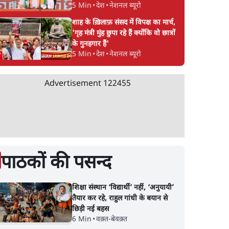
5 Min
•
देश
•
नेशनल ब्यूरो
शाह के ख़िलाफ़ संसद में विपक्ष का मार्च,
'गृह मंत्री मुंह छुपा रहे हैं क्योंकि वो छात्रों
के गुनहगार हैं'
5 Min
•
देश
•
नेशनल ब्यूरो
Advertisement
122455
पाठकों की पसन्द
शिक्षा संस्थान ‘विद्यार्थी’ नहीं, ‘अनुयायी’
तैयार कर रहे, राहुल गांधी के बयान से
छिड़ी नई बहस
6 Min
•
वक़्त-बेवक़्त