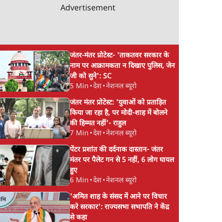
Advertisement
जंतर-मंतर प्रोटेस्ट- 'ताकतवर सरकार के
नाम पर आक्रामकता न दिखाए पुलिस, जेन
जी को सुने': SC
5 Min
•
देश
•
नेशनल ब्यूरो
जंतर मंतर प्रोटेस्ट: 'युवाओं को प्रताड़ित
किया जा रहा है, पर मोदी-शाह में बोलने
की हिम्मत नहीं'- राहुल
7 Min
•
देश
•
नेशनल ब्यूरो
पेंटर प्रशांत की दर्दनाक दास्तान- जंतर
मंतर पर पैलेट गन से 5 नहीं, 6 लोग घायल
हुए
6 Min
•
देश
•
नेशनल ब्यूरो
'अमित शाह के संसद में आने पर विचार
करे सरकार': राज्यसभा सभापति ने केंद्र
से कहा