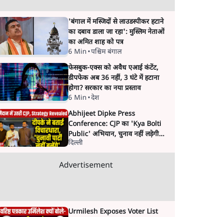
'बंगाल में मस्जिदों से लाउडस्पीकर हटाने
का दबाव डाला जा रहा': मुस्लिम नेताओं
का अमित शाह को पत्र
6 Min
•
पश्चिम बंगाल
फेसबुक-एक्स को अवैध एआई कंटेंट,
डीपफेक अब 36 नहीं, 3 घंटे में हटाना
होगा? सरकार का नया प्रस्ताव
6 Min
•
देश
Abhijeet Dipke Press
Conference: CJP का 'Kya Bolti
Public' अभियान, चुनाव नहीं लड़ेगी
दिल्ली
CJP!
Advertisement
Urmilesh Exposes Voter List