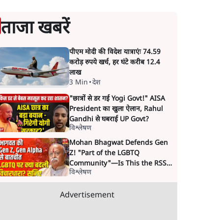
ताजा खबरें
पीएम मोदी की विदेश यात्राएंः 74.59
करोड़ रुपये खर्च, हर घंटे करीब 12.4
लाख
3 Min
•
देश
"छात्रों से डर गई Yogi Govt!" AISA
President का खुला ऐलान, Rahul
Gandhi से घबराई UP Govt?
विश्लेषण
Mohan Bhagwat Defends Gen
Z! "Part of the LGBTQ
Community"—Is This the RSS's
विश्लेषण
New Move?
Advertisement