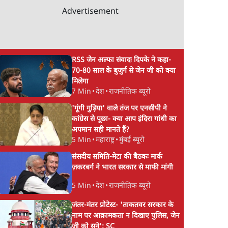
Advertisement
RSS जेन अल्फा संवादः दिपके ने कहा-
70-80 साल के बुजुर्ग से जेन जी को क्या
मिलेगा
7 Min
•
देश
•
राजनीतिक ब्यूरो
'गूंगी गुड़िया' वाले तंज पर एनसीपी ने
कांग्रेस से पूछा- क्या आप इंदिरा गांधी का
अपमान सही मानते हैं?
5 Min
•
महाराष्ट्र
•
मुंबई ब्यूरो
संसदीय समिति-मेटा की बैठकः मार्क
ज़करबर्ग ने भारत सरकार से माफी मांगी
5 Min
•
देश
•
राजनीतिक ब्यूरो
जंतर-मंतर प्रोटेस्ट- 'ताकतवर सरकार के
नाम पर आक्रामकता न दिखाए पुलिस, जेन
जी को सुने': SC