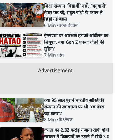
शिक्षा संस्थान ‘विद्यार्थी’ नहीं, ‘अनुयायी’
तैयार कर रहे, राहुल गांधी के बयान से
छिड़ी नई बहस
6 Min
•
वक़्त-बेवक़्त
इंस्टाग्राम पर आरक्षण हटाओ आंदोलन का
शिगूफा, क्या Gen Z एकता तोड़ने की
मुहिम?
7 Min
•
देश
Advertisement
क्या 95 साल पुराने भारतीय सांख्यिकी
संस्थान की स्वायत्तता पर भी अब मंडरा
रहा ख़तरा?
द भारत
राम मंदिर में चढ़ावे को लेकर
Satya Hindi News
8 Min
•
विश्लेषण
ा हैंडल
विवाद: SP के मनोज यादव ने
बुलेटिन । 6 अगस्त, सु
जनता का 2.32 करोड़ रोज़ाना खर्चः योगी
BJP और RSS पर निशाना
बजे की ख़बरें
सरकार ने विज्ञापनों पर उड़ाने में मोदी 3.0
साधा | CM योगी को क्लीन