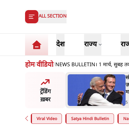
ALL SECTION
देश
राज्य
रा
होम
वीडियो
NEWS BULLETIN। 1 मार्च, सुबह तक 
/
/
य समिति-मेटा की बैठकः मार्क
ज
र्ग ने भारत सरकार से माफी
क
ट्रेंडिंग
प
ख़बर
n
.
देश
5
Viral Video
Satya Hindi Bulletin
Na