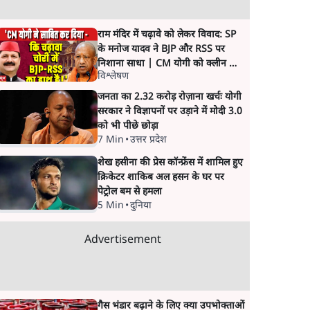
राम मंदिर में चढ़ावे को लेकर विवाद: SP
के मनोज यादव ने BJP और RSS पर
निशाना साधा | CM योगी को क्लीन चिट
विश्लेषण
मिली
जनता का 2.32 करोड़ रोज़ाना खर्चः योगी
सरकार ने विज्ञापनों पर उड़ाने में मोदी 3.0
को भी पीछे छोड़ा
7 Min
•
उत्तर प्रदेश
शेख हसीना की प्रेस कॉन्फ्रेंस में शामिल हुए
क्रिकेटर शाकिब अल हसन के घर पर
पेट्रोल बम से हमला
5 Min
•
दुनिया
Advertisement
गैस भंडार बढ़ाने के लिए क्या उपभोक्ताओं