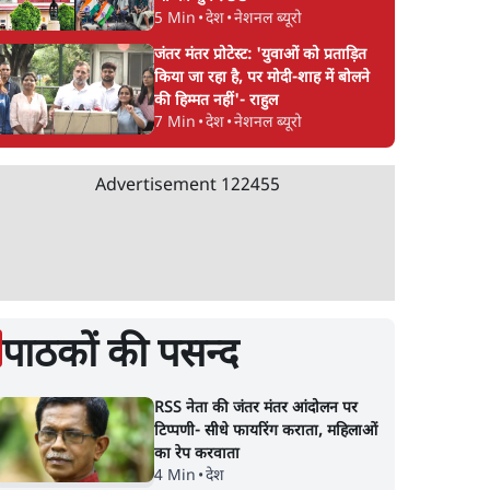
5 Min
•
देश
•
नेशनल ब्यूरो
जंतर मंतर प्रोटेस्ट: 'युवाओं को प्रताड़ित
किया जा रहा है, पर मोदी-शाह में बोलने
की हिम्मत नहीं'- राहुल
7 Min
•
देश
•
नेशनल ब्यूरो
Advertisement
122455
पाठकों की पसन्द
RSS नेता की जंतर मंतर आंदोलन पर
टिप्पणी- सीधे फायरिंग कराता, महिलाओं
का रेप करवाता
4 Min
•
देश