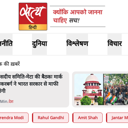
जनीति
दुनिया
विश्लेषण
विचार
की ख़बरें
ंतर-मंतर प्रोटेस्ट- 'ताकतवर सरकार
े नाम पर आक्रामकता न दिखाए
ुलिस, जेन जी को सुने': SC
 Min
.
देश
rendra Modi
Rahul Gandhi
Amit Shah
Jantar M