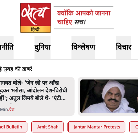
जनीति
दुनिया
विश्लेषण
विचार
ुबह की ख़बरें
ागवत बोले- 'जेन ज़ी पर आँख
ूंदकर भरोसा, आंदोलन देश-विरोधी
हीं'; अतुल लिमये बोले थे- 'एंटी
ेशनल'
 Min
.
देश
di Bulletin
Amit Shah
Jantar Mantar Protests
C