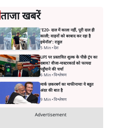
ताजा खबरें
'E20- दाल में काला नहीं, पूरी दाल ही
काली; वाहनों को बरबाद कर रहा है
इथेनॉल': राहुल
5 Min
•
देश
UPI पर प्रस्तावित शुल्क के पीछे ट्रंप का
दबाव? वीजा-मास्टरकार्ड को फायदा
पहुँचाने की चर्चा
6 Min
•
विश्लेषण
मार्क ज़करबर्ग का माफीनामाः ये बहुत
अंदर की बात है
9 Min
•
विश्लेषण
Advertisement