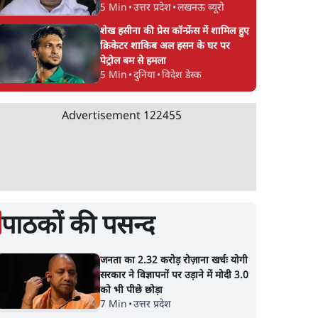
5 Min
•
उत्तर प्रदेश
•
लखनऊ ब्यूरो
शेख हसीना की प्रेस कॉन्फ्रेंस में शामिल हुए
क्रिकेटर शाकिब अल हसन के घर पर
पेट्रोल बम से हमला
5 Min
•
दुनिया
•
विदेश डेस्क
Advertisement
122455
पाठकों की पसन्द
जनता का 2.32 करोड़ रोज़ाना खर्चः योगी
सरकार ने विज्ञापनों पर उड़ाने में मोदी 3.0
को भी पीछे छोड़ा
7 Min
•
उत्तर प्रदेश