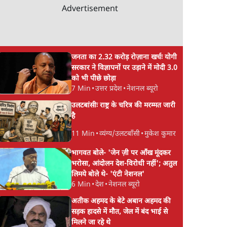
Advertisement
जनता का 2.32 करोड़ रोज़ाना खर्चः योगी
सरकार ने विज्ञापनों पर उड़ाने में मोदी 3.0
को भी पीछे छोड़ा
7 Min
•
उत्तर प्रदेश
•
नेशनल ब्यूरो
उलटबांसीः राष्ट्र के चरित्र की मरम्मत जारी
है
11 Min
•
व्यंग्य/उलटबाँसी
•
मुकेश कुमार
भागवत बोले- 'जेन ज़ी पर आँख मूंदकर
भरोसा, आंदोलन देश-विरोधी नहीं'; अतुल
लिमये बोले थे- 'एंटी नेशनल'
6 Min
•
देश
•
नेशनल ब्यूरो
अतीक अहमद के बेटे अबान अहमद की
सड़क हादसे में मौत, जेल में बंद भाई से
मिलने जा रहे थे