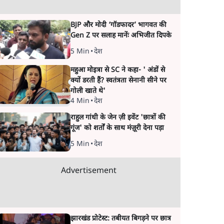
BJP और मोदी ‘गॉडफादर’ भागवत की
Gen Z पर सलाह मानेंः अभिजीत दिपके
5 Min
•
देश
महुआ मोइत्रा से SC ने कहा- ' अंडों से
क्यों डरती हैं? स्वतंत्रता सेनानी सीने पर
गोली खाते थे'
4 Min
•
देश
राहुल गांधी के जेन ज़ी इवेंट 'छात्रों की
गूंज' को शर्तों के साथ मंज़ूरी देना पड़ा
5 Min
•
देश
Advertisement
झारखंड प्रोटेस्ट: तबीयत बिगड़ने पर छात्र