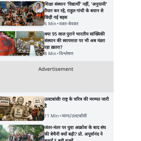
शिक्षा संस्थान ‘विद्यार्थी’ नहीं, ‘अनुयायी’
तैयार कर रहे, राहुल गांधी के बयान से
छिड़ी नई बहस
6 Min
•
वक़्त-बेवक़्त
क्या 95 साल पुराने भारतीय सांख्यिकी
संस्थान की स्वायत्तता पर भी अब मंडरा
रहा ख़तरा?
8 Min
•
विश्लेषण
Advertisement
उलटबांसीः राष्ट्र के चरित्र की मरम्मत जारी
है
11 Min
•
व्यंग्य/उलटबाँसी
जंतर-मंतर पर युवा आक्रोश के बाद संघ
की बेचैनी क्यों बढ़ी? प्रो. अपूर्वानंद ने