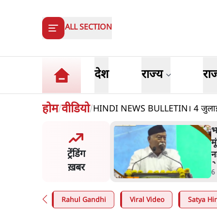
ALL SECTION
देश
राज्य
रा
होम
वीडियो
HINDI NEWS BULLETIN। 4 जुलाई स
/
/
ंसीः राष्ट्र के चरित्र की मरम्मत
भ
है
म
ट्रेंडिंग
न
ख़बर
न
in
.
व्यंग्य/उलटबाँसी
6
Rahul Gandhi
Viral Video
Satya Hin