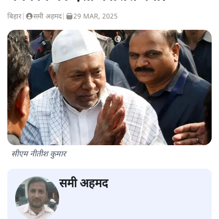
बिहार
|
समी अहमद
|
29 MAR, 2025
सीएम नीतीश कुमार
समी अहमद