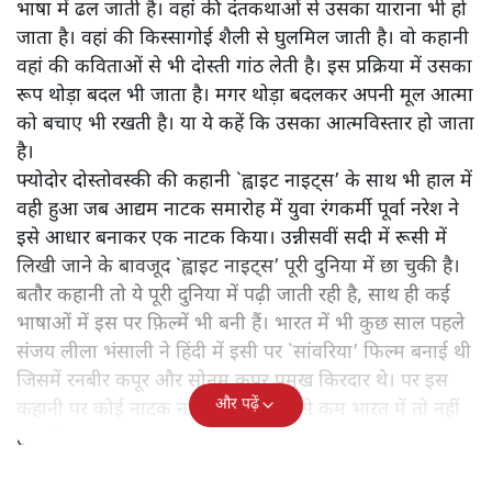
भाषा में ढल जाती है। वहां की दंतकथाओं से उसका याराना भी हो
जाता है। वहां की किस्सागोई शैली से घुलमिल जाती है। वो कहानी
वहां की कविताओं से भी दोस्ती गांठ लेती है। इस प्रक्रिया में उसका
रूप थोड़ा बदल भी जाता है। मगर थोड़ा बदलकर अपनी मूल आत्मा
को बचाए भी रखती है। या ये कहें कि उसका आत्मविस्तार हो जाता
है।
फ्योदोर दोस्तोवस्की की कहानी `ह्वाइट नाइट्स’ के साथ भी हाल में
वही हुआ जब आद्यम नाटक समारोह में युवा रंगकर्मी पूर्वा नरेश ने
इसे आधार बनाकर एक नाटक किया। उन्नीसवीं सदी में रूसी में
लिखी जाने के बावजूद `ह्वाइट नाइट्स’ पूरी दुनिया में छा चुकी है।
बतौर कहानी तो ये पूरी दुनिया में पढ़ी जाती रही है, साथ ही कई
भाषाओं में इस पर फ़िल्में भी बनी हैं। भारत में भी कुछ साल पहले
संजय लीला भंसाली ने हिंदी में इसी पर `सांवरिया’ फिल्म बनाई थी
जिसमें रनबीर कपूर और सोनम कपूर प्रमुख किरदार थे। पर इस
और पढ़ें
कहानी पर कोई नाटक नहीं हुआ है। कम से कम भारत में तो नहीं
हुआ है।