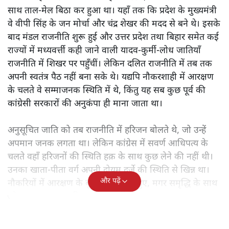
साथ ताल-मेल बिठा कर हुआ था। यहाँ तक कि प्रदेश के मुख्यमंत्री
वे वीपी सिंह के जन मोर्चा और चंद्र शेखर की मदद से बने थे। इसके
बाद मंडल राजनीति शुरू हुई और उत्तर प्रदेश तथा बिहार समेत कई
राज्यों में मध्यवर्त्ती कही जाने वाली यादव-कुर्मी-लोध जातियाँ
राजनीति में शिखर पर पहुँचीं। लेकिन दलित राजनीति में तब तक
अपनी स्वतंत्र पैठ नहीं बना सके थे। यद्यपि नौकरशाही में आरक्षण
के चलते वे सम्माजनक स्थिति में थे, किंतु यह सब कुछ पूर्व की
कांग्रेसी सरकारों की अनुकंपा ही माना जाता था।
अनुसूचित जाति को तब राजनीति में हरिजन बोलते थे, जो उन्हें
अपमान जनक लगता था। लेकिन कांग्रेस में सवर्ण आधिपत्य के
चलते वहाँ हरिजनों की स्थिति हक़ के साथ कुछ लेने की नहीं थी।
उनका खाता-पीता वर्ग अपनी दोयम दर्जे की स्थिति से खिन्न था।
और पढ़ें
नौकरियों में आरक्षण के बूते वे समृद्ध तो हुए, मगर समृद्धि के साथ
जो आत्म-सम्मान चाहिए था, वह नहीं मिल रहा था।