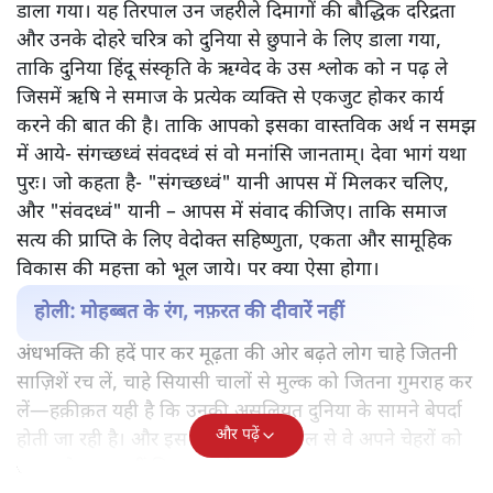
डाला गया। यह तिरपाल उन जहरीले दिमागों की बौद्धिक दरिद्रता
और उनके दोहरे चरित्र को दुनिया से छुपाने के लिए डाला गया,
ताकि दुनिया हिंदू संस्कृति के ऋग्वेद के उस श्लोक को न पढ़ ले
जिसमें ऋषि ने समाज के प्रत्येक व्यक्ति से एकजुट होकर कार्य
करने की बात की है। ताकि आपको इसका वास्तविक अर्थ न समझ
में आये- संगच्छध्वं संवदध्वं सं वो मनांसि जानताम्। देवा भागं यथा
पुरः। जो कहता है- "संगच्छध्वं" यानी आपस में मिलकर चलिए,
और "संवदध्वं" यानी – आपस में संवाद कीजिए। ताकि समाज
सत्य की प्राप्ति के लिए वेदोक्त सहिष्णुता, एकता और सामूहिक
विकास की महत्ता को भूल जाये। पर क्या ऐसा होगा।
होली: मोहब्बत के रंग, नफ़रत की दीवारें नहीं
अंधभक्ति की हदें पार कर मूढ़ता की ओर बढ़ते लोग चाहे जितनी
साज़िशें रच लें, चाहे सियासी चालों से मुल्क को जितना गुमराह कर
लें—हक़ीक़त यही है कि उनकी असलियत दुनिया के सामने बेपर्दा
और पढ़ें
होती जा रही है। और इस नफ़रत के तिरपाल से वे अपने चेहरों को
ज्यादा देर तक नहीं छिपा सकते।