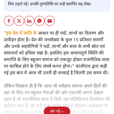
लिए लड़ते रहे। उनकी पुण्यतिथि पर उन्हें समर्पित यह लेख।
“इस देश में जाति के
आधार पर ही पदों, लाभों का वितरण और
उत्पीड़न होता है। देश की जनसँख्या के कुल 15 प्रतिशत सवर्णों
और उनके सहयोगियों ने पदों, लाभों और सत्ता के सभी स्रोत एवं
संसाधनों को हथिया रखा है। इसलिए इस अन्यायपूर्ण स्थिति की
समाप्ति के लिए बहुजन समाज को एकजुट होकर राजनीतिक सत्ता
पर काबिज़ होने के लिए संघर्ष करना होगा।” कांशीराम द्वारा कही
गई इस बात में आज भी उतनी ही सच्चाई है जितनी उस समय थी।
लेकिन विडंबना ही है कि आज भी सर्वहारा समाज अपने हितों की
रक्षा के लिए उन बहुजन नेताओं की ओर टकटकी लगाए देखता
रहता है जो राजनीतिक सत्ता में सिर्फ उस पॉलिटिकल रिजर्वेशन की
बदौलत आए हैं, जो उन्हें बाबा साहेब डॉक्टर भीमराव आंबेडकर के
और पढ़ें
संविधान की वजह से मिला। ऐसे बहुत कम नेता होंगे जो अपने