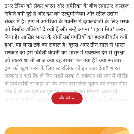
उधर टैरिफ को लेकर भारत और अमेरिका के बीच लगातार असहज
स्थिति बनी हुई है और देश का एल्युमीनियम और स्टील उद्योग
संकट में है। ट्रम्प ने अमेरिका के गवर्नेंस में दखलंदाजी के लिए मस्क
को निर्बाध शक्तियाँ दे रखी हैं और उन्हें अपना 'पहला मित्र' करार
दिया है। आख़िर भारत के दोनों उद्योगपतियों का ह्रदयपरिवर्तन क्यों
हुआ, यह लाख टके का सवाल है। दूसरा अगर तीन साल से भारत
सरकार को इस विदेशी कंपनी को भारत में एयरवेज देने से सुरक्षा
को ख़तरा था तो आज क्या वह ख़तरा टल गया है? क्या सरकार
ट्रम्प को खुश करने के लिए स्टारलिंक को इजाजत देगा? भारत
सरकार न भूले कि दो दिन पहले मस्क ने अहंकार भरे स्वर में पोलैंड
के विदेशमंत्री से कहा था कि अगर स्टारलिंक यूक्रेन की संचार सेवा
रोक दे तो उस देश का पूरा फ्रंटलाइन सुरक्षा सिस्टम ध्वस्त हो
और पढ़ें
जाएगा। साथ ही व्हाइटहाउस में ट्रम्प-जेलेंस्की विवाद के बाद यूक्रेन
की सभी इंटेलिजेंस शेयरिंग रोक दी गयी थी।