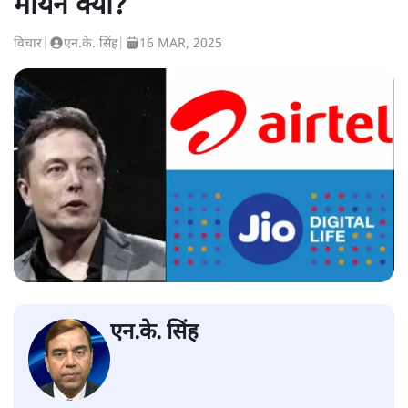
मायने क्या?
विचार
|
एन.के. सिंह
|
16 MAR, 2025
एन.के. सिंह