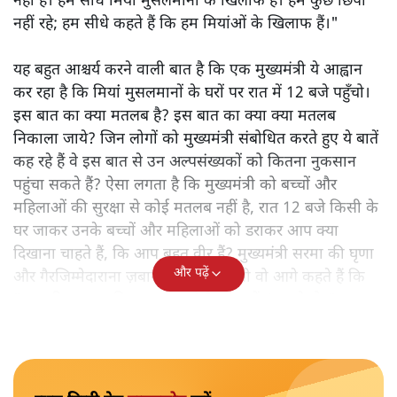
नहीं है। हम सीधे मियां मुसलमानों के खिलाफ हैं। हम कुछ छिपा
नहीं रहे; हम सीधे कहते हैं कि हम मियांओं के खिलाफ हैं।"
यह बहुत आश्चर्य करने वाली बात है कि एक मुख्यमंत्री ये आह्वान
कर रहा है कि मियांं मुसलमानों के घरों पर रात में 12 बजे पहुँचो।
इस बात का क्या मतलब है? इस बात का क्या क्या मतलब
निकाला जाये? जिन लोगों को मुख्यमंत्री संबोधित करते हुए ये बातें
कह रहे हैं वे इस बात से उन अल्पसंख्यकों को कितना नुकसान
पहुंचा सकते हैं? ऐसा लगता है कि मुख्यमंत्री को बच्चों और
महिलाओं की सुरक्षा से कोई मतलब नहीं है, रात 12 बजे किसी के
घर जाकर उनके बच्चों और महिलाओं को डराकर आप क्या
दिखाना चाहते हैं, कि आप बहुत वीर हैं? मुख्यमंत्री सरमा की घृणा
और पढ़ें
और गैरजिम्मेदाराना ज़बान यहीं नहीं रुकती वो आगे कहते हैं कि
"अगर रिक्शा का किराया 5 रुपये है, तो उन्हें 4 रुपये दो।"