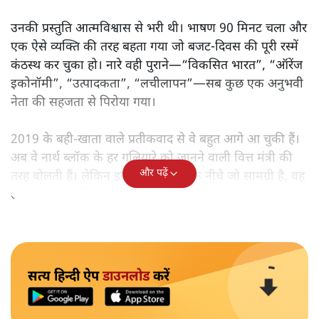
उनकी प्रस्तुति आत्मविश्वास से भरी थी। भाषण 90 मिनट चला और
एक ऐसे व्यक्ति की तरह बहता गया जो बजट‑दिवस की पूरी रस्में
कंठस्थ कर चुका हो। नारे वही पुराने—“विकसित भारत”, “ऑरेंज
इकोनॉमी”, “उत्पादकता”, “लचीलापन”—सब कुछ एक अनुभवी
नेता की सहजता से पिरोया गया।
2019 के बही‑खाता वाले प्रतीकवाद से वे बहुत आगे आ चुकी हैं।
अब वे नार्थ ब्लॉक के हर गलियारे को जानने वाली वित्त मंत्री की
और पढ़ें
तरह बोलती हैं। लेकिन इस आत्मविश्वास के नीचे जो सामग्री है, वह
उतनी ही अनुमानित और दोहराव भरी।
सत्य हिन्दी ऐप
डाउनलोड
करें