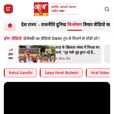
देश
राज्य
राजनीति
दुनिया
विश्लेषण
विचार
वीडियो
वक़्त
होम
/
वीडियो
/
ज़ेलेंस्की का वीडियो देखकर ट्रंप से मिलने से मोदी डरे?
 आने पर
शाह के ख़िलाफ़ संसद में विपक्ष का
ज्यसभा
मार्च, 'गृह मंत्री मुंह छुपा रहे हैं
ट्रेंडिंग
क्योंकि वो छात्रों के गुनहगार हैं'
5 Min
.
देश
ख़बर
Rahul Gandhi
Satya Hindi Bulletin
Viral Video