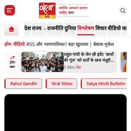
देश
राज्य
राजनीति
दुनिया
विश्लेषण
विचार
वीडियो
वक़्त
होम
/
वीडियो
/
RSS और न्यायपालिका? बड़ा खुलासा | बेबाक मुकेश
ंट 'छात्रों
सुखबीर बादल और पीएम मोदी
 मंज़ूरी
मिले, पंजाब चुनाव से पहले बीजेपी-
ट्रेंडिंग
अकाली दल गठबंधन की अटकलें
6 Min
.
पंजाब
ख़बर
तेज
Rahul Gandhi
Viral Video
Satya Hindi Bulletin