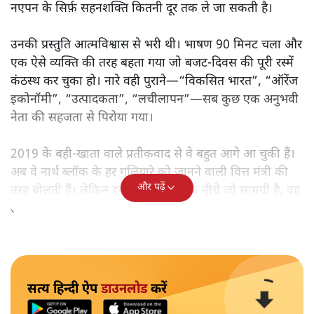
नएपन के सिर्फ़ सहनशक्ति कितनी दूर तक ले जा सकती है।
उनकी प्रस्तुति आत्मविश्वास से भरी थी। भाषण 90 मिनट चला और
एक ऐसे व्यक्ति की तरह बहता गया जो बजट‑दिवस की पूरी रस्में
कंठस्थ कर चुका हो। नारे वही पुराने—“विकसित भारत”, “ऑरेंज
इकोनॉमी”, “उत्पादकता”, “लचीलापन”—सब कुछ एक अनुभवी
नेता की सहजता से पिरोया गया।
2019 के बही‑खाता वाले प्रतीकवाद से वे बहुत आगे आ चुकी हैं।
अब वे नार्थ ब्लॉक के हर गलियारे को जानने वाली वित्त मंत्री की
और पढ़ें
तरह बोलती हैं। लेकिन इस आत्मविश्वास के नीचे जो सामग्री है, वह
उतनी ही अनुमानित और दोहराव भरी।
सत्य हिन्दी ऐप
डाउनलोड
करें