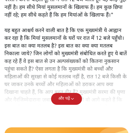
नहीं है। हम सीधे मियां मुसलमानों के खिलाफ हैं। हम कुछ छिपा
नहीं रहे; हम सीधे कहते हैं कि हम मियांओं के खिलाफ हैं।"
यह बहुत आश्चर्य करने वाली बात है कि एक मुख्यमंत्री ये आह्वान
कर रहा है कि मियांं मुसलमानों के घरों पर रात में 12 बजे पहुँचो।
इस बात का क्या मतलब है? इस बात का क्या क्या मतलब
निकाला जाये? जिन लोगों को मुख्यमंत्री संबोधित करते हुए ये बातें
कह रहे हैं वे इस बात से उन अल्पसंख्यकों को कितना नुकसान
पहुंचा सकते हैं? ऐसा लगता है कि मुख्यमंत्री को बच्चों और
महिलाओं की सुरक्षा से कोई मतलब नहीं है, रात 12 बजे किसी के
घर जाकर उनके बच्चों और महिलाओं को डराकर आप क्या
दिखाना चाहते हैं, कि आप बहुत वीर हैं? मुख्यमंत्री सरमा की घृणा
और पढ़ें
और गैरजिम्मेदाराना ज़बान यहीं नहीं रुकती वो आगे कहते हैं कि
"अगर रिक्शा का किराया 5 रुपये है, तो उन्हें 4 रुपये दो।"