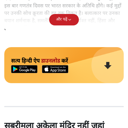
इस बार गणतंत्र दिवस पर भारत सरकार के अतिथि होंगे। कई मुद्दों
पर उनकी सोच क्रूरता की हद तक विकृत है। बलात्कार पर उनका
और पढ़ें
बयान शर्मनाक है, समलैंगिक लोग उन्हें बर्दाश्त नहीं, हिंसा और
हत्याएं उनकी 'रूल-बुक' में हैं।
सत्य हिन्दी ऐप
डाउनलोड
करें
सबरीमला अकेला मंदिर नहीं जहां