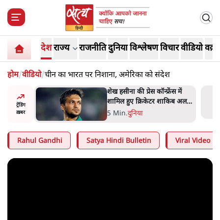
देश
राज्य
राजनीति
दुनिया
विश्लेषण
विचार
वीडियो
वक़्त
होम
/
वीडियो
/
चीन का भारत पर निशाना, अमेरिका को संदेश
अबान अहमद
शेख हसीना की प्रेस कॉन्फ्रेंस में
ेल में बंद
शामिल हुए क्रिकेटर शाकिब अल
ट्रेंडिंग
हसन के घर पर पेट्रोल बम से हमला
5 Min
.
दुनिया
ख़बर
Rahul Gandhi
Satya Hindi Bulletin
Viral Video