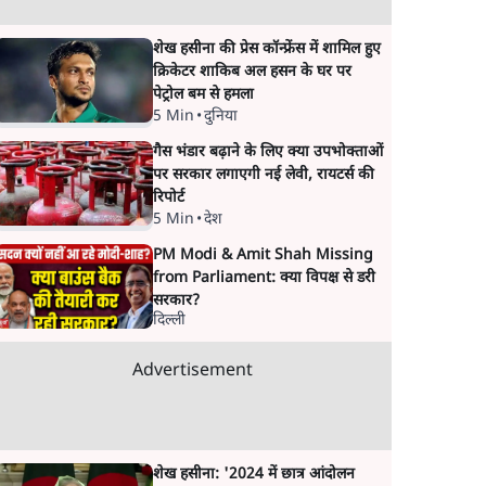
शेख हसीना की प्रेस कॉन्फ्रेंस में शामिल हुए
क्रिकेटर शाकिब अल हसन के घर पर
पेट्रोल बम से हमला
5 Min
•
दुनिया
गैस भंडार बढ़ाने के लिए क्या उपभोक्ताओं
पर सरकार लगाएगी नई लेवी, रायटर्स की
रिपोर्ट
5 Min
•
देश
PM Modi & Amit Shah Missing
from Parliament: क्या विपक्ष से डरी
सरकार?
दिल्ली
Advertisement
शेख हसीना: '2024 में छात्र आंदोलन