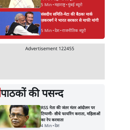
5 Min
•
महाराष्ट्र
•
मुंबई ब्यूरो
संसदीय समिति-मेटा की बैठकः मार्क
ज़करबर्ग ने भारत सरकार से माफी मांगी
5 Min
•
देश
•
राजनीतिक ब्यूरो
Advertisement
122455
पाठकों की पसन्द
RSS नेता की जंतर मंतर आंदोलन पर
टिप्पणी- सीधे फायरिंग कराता, महिलाओं
का रेप करवाता
4 Min
•
देश