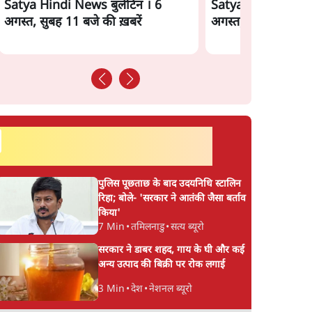
Satya Hindi News बुलेटिन । 6
Satya Hindi News 
अगस्त, सुबह 11 बजे की ख़बरें
अगस्त, सुबह 9 बजे की
सर्वाधिक पढ़ी गयी खबरें
पुलिस पूछताछ के बाद उदयनिधि स्टालिन
रिहा; बोले- 'सरकार ने आतंकी जैसा बर्ताव
किया'
7 Min
•
तमिलनाडु
•
सत्य ब्यूरो
सरकार ने डाबर शहद, गाय के घी और कई
अन्य उत्पाद की बिक्री पर रोक लगाई
3 Min
•
देश
•
नेशनल ब्यूरो