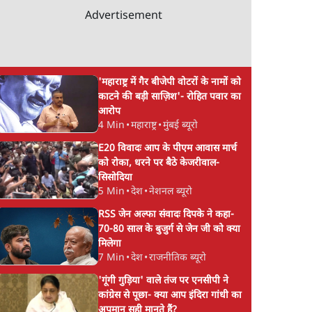
Advertisement
'महाराष्ट्र में गैर बीजेपी वोटरों के नामों को
काटने की बड़ी साज़िश'- रोहित पवार का
आरोप
4 Min
•
महाराष्ट्र
•
मुंबई ब्यूरो
E20 विवादः आप के पीएम आवास मार्च
को रोका, धरने पर बैठे केजरीवाल-
सिसोदिया
5 Min
•
देश
•
नेशनल ब्यूरो
RSS जेन अल्फा संवादः दिपके ने कहा-
70-80 साल के बुजुर्ग से जेन जी को क्या
मिलेगा
7 Min
•
देश
•
राजनीतिक ब्यूरो
'गूंगी गुड़िया' वाले तंज पर एनसीपी ने
कांग्रेस से पूछा- क्या आप इंदिरा गांधी का
अपमान सही मानते हैं?