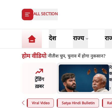
ALL SECTION
देश
राज्य
रा
होम
वीडियो
नीतीश चुप, चुनाव में होगा नुकसान?
/
/
विवादः आप के पीएम आवास
R
 को रोका, धरने पर बैठे
क
ट्रेंडिंग
ीवाल-सिसोदिया
क
ख़बर
n
.
देश
7
Viral Video
Satya Hindi Bulletin
Ra