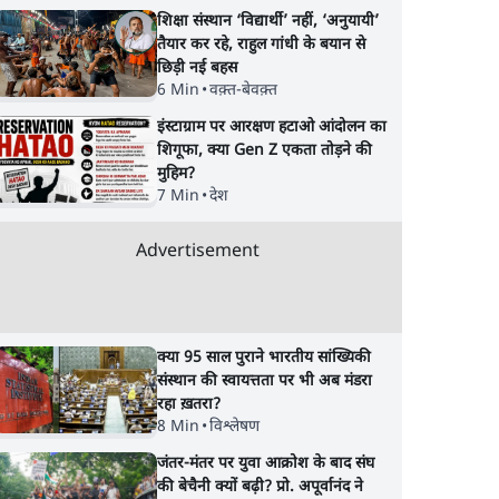
शिक्षा संस्थान ‘विद्यार्थी’ नहीं, ‘अनुयायी’
तैयार कर रहे, राहुल गांधी के बयान से
छिड़ी नई बहस
6 Min
•
वक़्त-बेवक़्त
इंस्टाग्राम पर आरक्षण हटाओ आंदोलन का
शिगूफा, क्या Gen Z एकता तोड़ने की
मुहिम?
7 Min
•
देश
Advertisement
s
जनता का 2.32 करोड़
शेख हसीना की प्रेस कॉन्फ्
सुबह 9
रोज़ाना खर्चः योगी सरकार ने
में शामिल हुए क्रिकेटर
क्या 95 साल पुराने भारतीय सांख्यिकी
विज्ञापनों पर उड़ाने में मोदी
शाकिब अल हसन के घर
संस्थान की स्वायत्तता पर भी अब मंडरा
3.0 को भी पीछे छोड़ा
पेट्रोल बम से हमला
रहा ख़तरा?
8 Min
•
विश्लेषण
जंतर-मंतर पर युवा आक्रोश के बाद संघ
की बेचैनी क्यों बढ़ी? प्रो. अपूर्वानंद ने