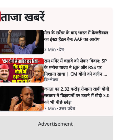
ताजा खबरें
मेटा के सरेंडर के बाद भारत में केजरीवाल
का इंस्टा हैंडल बैनः AAP का आरोप
3 Min
•
देश
राम मंदिर में चढ़ावे को लेकर विवाद: SP
के मनोज यादव ने BJP और RSS पर
निशाना साधा | CM योगी को क्लीन चिट
विश्लेषण
मिली
जनता का 2.32 करोड़ रोज़ाना खर्चः योगी
सरकार ने विज्ञापनों पर उड़ाने में मोदी 3.0
को भी पीछे छोड़ा
7 Min
•
उत्तर प्रदेश
Advertisement