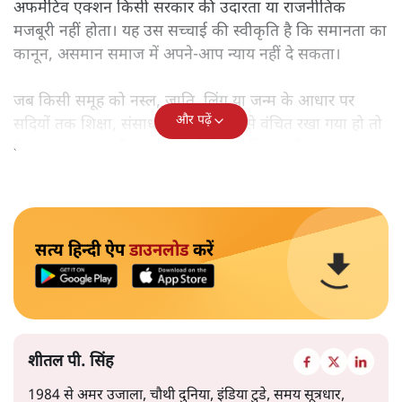
अफर्मेटिव एक्शन किसी सरकार की उदारता या राजनीतिक
मजबूरी नहीं होता। यह उस सच्चाई की स्वीकृति है कि समानता का
कानून, असमान समाज में अपने-आप न्याय नहीं दे सकता।
जब किसी समूह को नस्ल, जाति, लिंग या जन्म के आधार पर
और पढ़ें
सदियों तक शिक्षा, संसाधनों और सम्मान से वंचित रखा गया हो तो
केवल ‘सब बराबर हैं’ कह देने से स्थिति नहीं बदलती।
सत्य हिन्दी ऐप
डाउनलोड
करें
शीतल पी. सिंह
1984 से अमर उजाला, चौथी दुनिया, इंडिया टुडे, समय सूत्रधार,