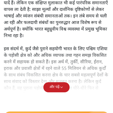
यादें हैं। लेकिन एक संक्षिप्त मुलाकात भी कई पारंपरिक समानताएँ
वापस ला देती है: साझा मूल्यों और दार्शनिक दृष्टिकोणों से लेकर
भाषाई और व्यंजन संबंधी समानताओं तक। इन लंबे समय से चली
आ रही और फलदायी संबंधों का पुनरुद्धार आज विशेष रूप से
अर्थपूर्ण है। क्योंकि भारत बहुध्रुवीय विश्व व्यवस्था में प्रमुख भूमिका
निभा रहा है।
इस संदर्भ में, कुर्द जैसे पुराने सहयोगी भारत के लिए पश्चिम एशिया
के पड़ोसी क्षेत्र को और अधिक व्यापक तथा गहन समझ विकसित
करने में सहायक हो सकते हैं। इस अर्थ में, तुर्की, सीरिया, ईरान,
इराक और प्रवासी क्षेत्रों में रहने वाले 55 मिलियन से अधिक कुर्दों
के साथ संबंध विकसित करना क्षेत्र के चार सबसे महत्वपूर्ण देशों के
साथ संवाद को विस्तार देना और मजबूत करना है। लेकिन कुर्द
और पढ़ें
कौन हैं, यह पुराना पड़ोसी जिसे भारत आज धीरे-धीरे फिर से
पहचान रहा है?