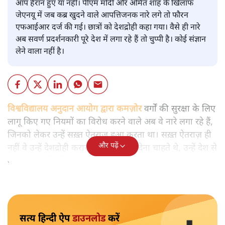
आप हैरान हुए या नहीं। पीएम मोदी और अमित शाह के खिलाफ
जेएनयू में जब कब्र खुदने वाले आपत्तिजनक नारे लगे तो फौरन
एफआईआर दर्ज की गई। छात्रों को देशद्रोही कहा गया। वैसे ही नारे
अब सवर्ण प्रदर्शनकारी पूरे देश में लगा रहे हैं तो चुप्पी है। कोई संज्ञान
लेने वाला नहीं है।
विश्वविद्यालय अनुदान आयोग द्वारा कमज़ोर
वर्गों की सुरक्षा के लिए
लागू किए गए नियमों का विरोध करने वाले अब वे नारे लगा रहे हैं,
जिनको लेकर उन्हें सख़्त ऐतराज़ हुआ करता था। सख़्त ऐतराज़ ही
और पढ़ें
नहीं वे उन्हें देशद्रोही करार देकर जेल भेज देना चाहते थे, उन्हें देश से
बाहर चले जाने को कह रहे थे।
सत्य हिन्दी ऐप
डाउनलोड
करें