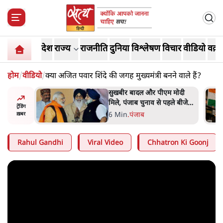
देश
राज्य
राजनीति
दुनिया
विश्लेषण
विचार
वीडियो
वक़्त
होम
/
वीडियो
/
क्या अजित पवार शिंदे की जगह मुख्यमंत्री बनने वाले हैं?
ंट 'छात्रों
सुखबीर बादल और पीएम मोदी
 मंज़ूरी
मिले, पंजाब चुनाव से पहले बीजेपी-
ट्रेंडिंग
अकाली दल गठबंधन की अटकलें
6 Min
.
पंजाब
ख़बर
तेज
Rahul Gandhi
Viral Video
Chhatron Ki Goonj