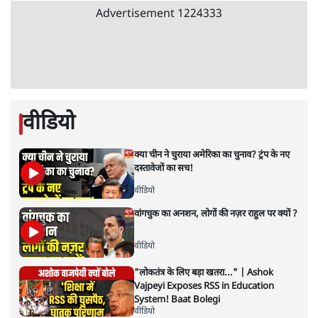
Advertisement
BJP और मोदी ‘गॉडफादर’ भागवत की Gen Z पर
सलाह मानेंः अभिजीत दिपके
5 Min
•
देश
•
राजनीतिक ब्यूरो
मार्क ज़करबर्ग का माफीनामाः ये बहुत अंदर की बात
है
9 Min
•
विश्लेषण
•
शीतल पी. सिंह
महुआ मोइत्रा से SC ने कहा- ' अंडों से क्यों डरती हैं?
स्वतंत्रता सेनानी सीने पर गोली खाते थे'
4 Min
•
देश
•
नेशनल ब्यूरो
झारखंड में छात्र नेताओं और सरकार की बातचीत
बेनतीजा, आंदोलन जारी
5 Min
•
देश
•
सत्य ब्यूरो