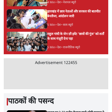
Advertisement
चीन के अतिक्रमण के दावों को अरुणाचल के सीएम
पेमा खांडू ने किया खारिज
3 Min
•
अरुणाचल प्रदेश
अयोध्या राम मंदिर चढ़ावा चोरी मामले की जांच पूरी,
अगले महीने दाखिल होगी चार्जशीट
3 Min
•
देश
राहुल गांधी ने प्रयागराज में जेन ज़ी को झकझोरा- 3D
संदेश- दर्द, डेटा, दौलत
6 Min
•
देश
Advertisement