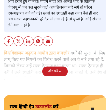
आप हैरान हुए या नहीं। पीएम मोदी और अमित शाह के खिलाफ
जेएनयू में जब कब्र खुदने वाले आपत्तिजनक नारे लगे तो फौरन
एफआईआर दर्ज की गई। छात्रों को देशद्रोही कहा गया। वैसे ही नारे
अब सवर्ण प्रदर्शनकारी पूरे देश में लगा रहे हैं तो चुप्पी है। कोई संज्ञान
लेने वाला नहीं है।
विश्वविद्यालय अनुदान आयोग द्वारा कमज़ोर
वर्गों की सुरक्षा के लिए
लागू किए गए नियमों का विरोध करने वाले अब वे नारे लगा रहे हैं,
जिनको लेकर उन्हें सख़्त ऐतराज़ हुआ करता था। सख़्त ऐतराज़ ही
और पढ़ें
नहीं वे उन्हें देशद्रोही करार देकर जेल भेज देना चाहते थे, उन्हें देश से
बाहर चले जाने को कह रहे थे।
सत्य हिन्दी ऐप
डाउनलोड
करें