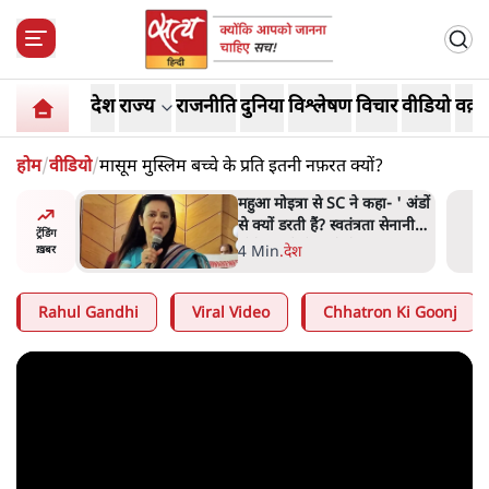
देश
राज्य
राजनीति
दुनिया
विश्लेषण
विचार
वीडियो
वक़्त
होम
/
वीडियो
/
मासूम मुस्लिम बच्चे के प्रति इतनी नफ़रत क्यों?
नामाः ये
महुआ मोइत्रा से SC ने कहा- ' अंडों
से क्यों डरती हैं? स्वतंत्रता सेनानी
ट्रेंडिंग
सीने पर गोली खाते थे'
4 Min
.
देश
ख़बर
Rahul Gandhi
Viral Video
Chhatron Ki Goonj