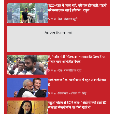
अगली खबर लोड हो रही है...
ताजा खबरें
होर्मुज समझौते के करीब पहुँचे ईरान-ओमान, लेकिन
स्ट्रेट को खोलने के लिए तेहरान ने रखी कड़ी शर्तें
8 Min
•
दुनिया
BJP-RSS की वजह से राहुल के प्रयागराज
'Chhatron Ki Goonj' कार्यक्रम में उमड़ी युवाओं
की भारी भीड़
1 Min
•
विश्लेषण
UPI नागरिकों के लिए रहेगा मुफ्त, बड़े व्यापारियों पर
लग सकता है मामूली चार्ज: केंद्र
9 Min
•
अर्थतंत्र