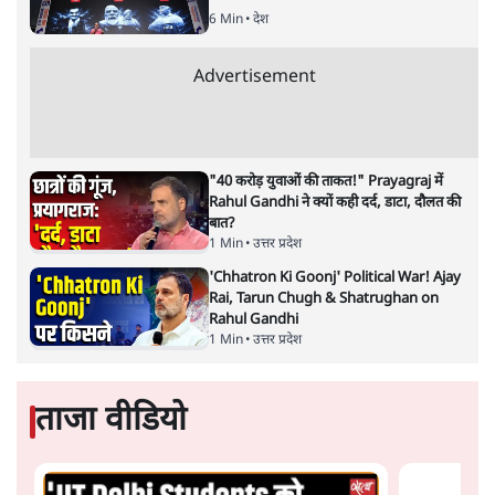
मेसोपोटामिया – विशेष रूप से
वहाँ रहने वाले कुर्द लोग – और
भारतीय उपमहाद्वीप ने कुछ समय से अपनी सहस्राब्दी पुरानी
सभ्यतागत पड़ोसी होने पर विचार किया है। इन ऐतिहासिक
सांस्कृतिक क्षेत्रों के बीच आदान-प्रदान का पुनरुद्धार दोनों पक्षों के
लिए बहुत महत्वपूर्ण है। दोनों के पास एक-दूसरे की केवल धुंधली
यादें हैं। लेकिन एक संक्षिप्त मुलाकात भी कई पारंपरिक समानताएँ
वापस ला देती है: साझा मूल्यों और दार्शनिक दृष्टिकोणों से लेकर
भाषाई और व्यंजन संबंधी समानताओं तक। इन लंबे समय से चली
आ रही और फलदायी संबंधों का पुनरुद्धार आज विशेष रूप से
अर्थपूर्ण है। क्योंकि भारत बहुध्रुवीय विश्व व्यवस्था में प्रमुख भूमिका
निभा रहा है।
इस संदर्भ में, कुर्द जैसे पुराने सहयोगी भारत के लिए पश्चिम एशिया
के पड़ोसी क्षेत्र को और अधिक व्यापक तथा गहन समझ विकसित