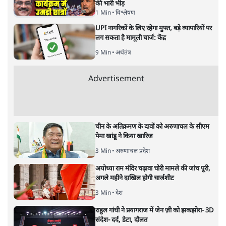
भारत और कुर्द: दो प्राचीन पड़ोसी अब
कैसे भविष्य की ओर देख रहे हैं
विचार
|
नीलूफ़र कोच
|
28 JAN, 2026
कुर्दिस्तान
नीलूफ़र कोच
भारत और कुर्दों के ऐतिहासिक संबंधों की जड़ें क्या हैं और आज दोनों
पक्ष भविष्य को किस तरह देख रहे हैं? संस्कृति, राजनीति और
कूटनीति के संदर्भ में पढ़िए कुर्दिस्तान नेशनल कांग्रेस यानी KNK की
कार्यकारी परिषद की सदस्य नीलूफ़र कोच क्या लिखती हैं।