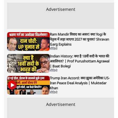
राहुल गांधी के जेन ज़ी इवेंट 'छात्रों की गूंज' को शर्तों
के साथ मंज़ूरी देना पड़ा
5 Min
•
देश
•
राजनीतिक ब्यूरो
Advertisement
122455
पाठकों की पसन्द
जनता का 2.32 करोड़ रोज़ाना खर्चः योगी सरकार ने
विज्ञापनों पर उड़ाने में मोदी 3.0 को भी पीछे छोड़ा
7 Min
•
उत्तर प्रदेश
शिक्षा संस्थान ‘विद्यार्थी’ नहीं, ‘अनुयायी’ तैयार कर
रहे, राहुल गांधी के बयान से छिड़ी नई बहस