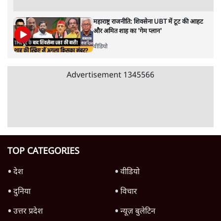
6 Min
•
वक़्त-बेवक़्त
क्या 95 साल पुराने भारतीय सांख्यिकी संस्थान की
स्वायत्तता पर भी अब मंडरा रहा ख़तरा?
8 Min
•
विश्लेषण
Advertisement
उलटबांसीः राष्ट्र के चरित्र की मरम्मत जारी है
11 Min
•
व्यंग्य/उलटबाँसी
जंतर-मंतर पर युवा आक्रोश के बाद संघ की बेचैनी
क्यों बढ़ी? प्रो. अपूर्वानंद ने बताईं 5 बड़ी वजहें
7 Min
•
विश्लेषण
मैं अपने सारे सर्टिफिकेट दिखाने को तैयार, मोदी जी
भी अपनी डिग्री दिखाएंः दिपके