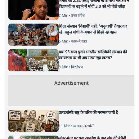
"40 करोड़ युवाओं की ताकत!" Prayagraj में
Rahul Gandhi ने क्यों कही दर्द, डाटा, दौलत की
बात?
1 Min
•
उत्तर प्रदेश
'Chhatron Ki Goonj' Political War! Ajay
Rai, Tarun Chugh & Shatrughan on
Rahul Gandhi
1 Min
•
उत्तर प्रदेश
ताजा वीडियो