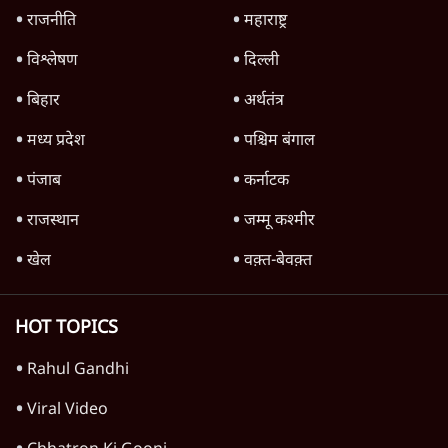
4 Min
•
देश
Advertisement
'महाराष्ट्र में गैर बीजेपी वोटरों के नामों को काटने की
बड़ी साज़िश'- रोहित पवार का आरोप
4 Min
•
महाराष्ट्र
पीएम केयर्स फंडः मार्च 2023 के बाद कोई हिसाब-
किताब नहीं, द हिन्दू की पड़ताल
4 Min
•
देश
Advertisement
1224333