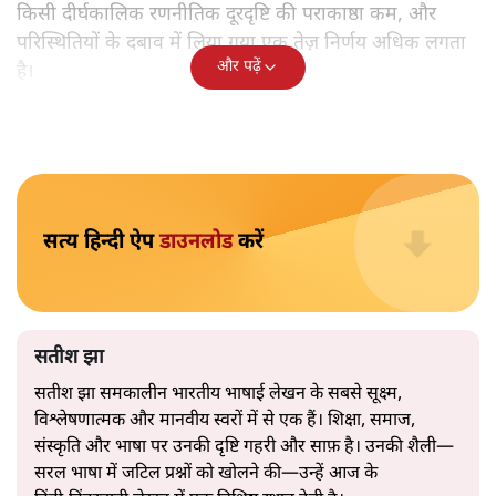
भारत-यूरोपीय संघ मुक्त व्यापार समझौताः क्या यूरोप की ओर भारत
का झुकाव एक लंबा रणनीतिक नज़रिया है या वैश्विक दबावों और
अमेरिकी अनिश्चितता की वजह से उठाया गया एक कदम है? वरिष्ठ
पत्रकार सतीश झा का आकलनः
कूटनीति में समय ही सबसे
बड़ा कारक होता है। भारत का यूरोप की
ओर ताज़ा झुकाव—जिसका ठोस रूप हाल ही में संपन्न भारत–
यूरोपीय संघ मुक्त व्यापार समझौते (एफ़टीए) में दिखाई देता है—
किसी दीर्घकालिक रणनीतिक दूरदृष्टि की पराकाष्ठा कम, और
परिस्थितियों के दबाव में लिया गया एक तेज़ निर्णय अधिक लगता
और पढ़ें
है।