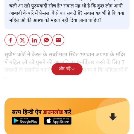
चली आ रही पुरुषवादी सोच है? सवाल यह भी है कि कुछ लोग आधी
आबादी के बारे में फ़ैसला कैसे कर सकते हैं? सवाल यह भी है कि क्या
महिलाओं की आस्था को महत्व नहीं दिया जाना चाहिए?
सुप्रीम कोर्ट ने केरल के सबरीमला स्थित भगवान अयप्पा के मंदिर
में महिलाओं को घुसने की अनुमति पर पुनर्विचार करने के लिए 7
और पढ़ें
सदस्यों के खंडपीठ बनाने को कहा। इससे साफ़ है कि महिलाओं में
मंदिर जाने के फ़ैसले पर सरकार ने रोक नहीं लगाई है।
सत्य हिन्दी ऐप
डाउनलोड
करें