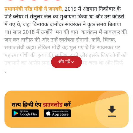
प्रधानमंत्री नरेंद्र मोदी ने जनवरी,
2019 में अंडमान निकोबार के
पोर्ट ब्लेयर में सेलुलर जेल का मुआयना किया था और उस कोठरी
में गए थे, जहां विनायक दामोदर सावरकर ने कुछ समय बिताया
था। साल 2018 में उन्होंने 'मन की बात' कार्यक्रम में सावरकर की
जम कर तारीफ़ की और उन्हें स्वतंत्रता सेनानी, कवि, चिंतक,
समाजसेवी कहा। लेकिन मोदी यह भूल गए थे कि सावरकर पर
महात्मा गाँधी की हत्या की साजिश रचने और इसके लिए लोगों को
और पढ़ें
उकसाने का आरोप लगा था, उन पर मुक़दमा चला था और सिर्फ़
तकनीकी कारणों से उन्हें सज़ा नहीं हुई थी।
सत्य हिन्दी ऐप
डाउनलोड
करें