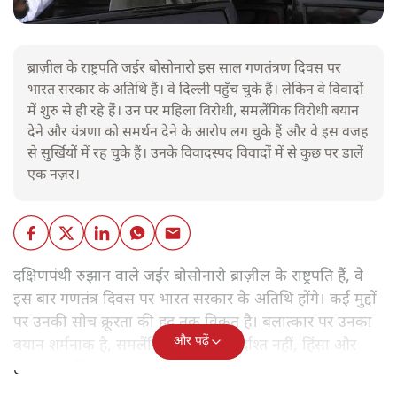
ब्राज़ील के राष्ट्रपति जईर बोसोनारो इस साल गणतंत्रण दिवस पर
भारत सरकार के अतिथि हैं। वे दिल्ली पहुँच चुके हैं। लेकिन वे विवादों
में शुरु से ही रहे हैं। उन पर महिला विरोधी, समलैंगिक विरोधी बयान
देने और यंत्रणा को समर्थन देने के आरोप लग चुके हैं और वे इस वजह
से सुर्खियोें में रह चुके हैं। उनके विवादस्पद विवादों में से कुछ पर डालें
एक नज़र।
दक्षिणपंथी रुझान वाले जईर बोसोनारो ब्राज़ील के राष्ट्रपति हैं, वे
इस बार गणतंत्र दिवस पर भारत सरकार के अतिथि होंगे। कई मुद्दों
पर उनकी सोच क्रूरता की हद तक विकृत है। बलात्कार पर उनका
और पढ़ें
बयान शर्मनाक है, समलैंगिक लोग उन्हें बर्दाश्त नहीं, हिंसा और
हत्याएं उनकी 'रूल-बुक' में हैं।