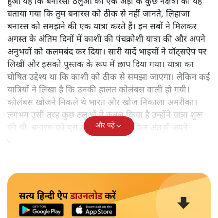
हुआ यह कि बनारसी ठलुओं की एक अड़ी के कुछ नक्षत्रों को यह
बताया गया कि तुम बनारस को ठीक से नहीं जानते, लिहाजा
बनारस को समझने की एक यात्रा करते हैं। इन सबों ने मिलकर
अगस्त के अंतिम दिनों में काशी की पंचक्रोशी यात्रा की और अपने
अनुभवों को कलमबंद कर दिया। सारी यादें भाइयों ने वॉट्सऐप पर
लिखीं और इसको पुस्तक के रूप में छाप दिया गया। यात्रा का
घोषित उद्देश्य था कि काशी को ठीक से समझा जाएगा। लेकिन कई
यात्रियों ने लिखा है कि उनकी हालत कोलंबस वाली हो गयी।
कोलंबस खोजने निकले थे भारत और खोज निकाला अमरीका।
लगभग उसी तरह कुछ ठलुओं ने कुबूल किया है उन्होंने यात्रा शुरू
और पढ़ें
की थी, बनारस को पूरा खोजने के लिए लेकिन अंत में अपने
आपको ही समझकर संतुष्ट हो गए।
सत्य हिन्दी ऐप
डाउनलोड
करें