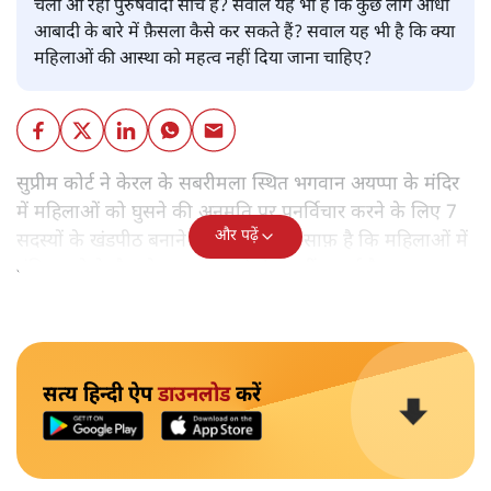
चली आ रही पुरुषवादी सोच है? सवाल यह भी है कि कुछ लोग आधी
आबादी के बारे में फ़ैसला कैसे कर सकते हैं? सवाल यह भी है कि क्या
महिलाओं की आस्था को महत्व नहीं दिया जाना चाहिए?
सुप्रीम कोर्ट ने केरल के सबरीमला स्थित भगवान अयप्पा के मंदिर
में महिलाओं को घुसने की अनुमति पर पुनर्विचार करने के लिए 7
और पढ़ें
सदस्यों के खंडपीठ बनाने को कहा। इससे साफ़ है कि महिलाओं में
मंदिर जाने के फ़ैसले पर सरकार ने रोक नहीं लगाई है।
सत्य हिन्दी ऐप
डाउनलोड
करें