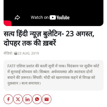
सत्य हिंदी न्यूज़ बुलेटिन- 23 अगस्त,
दोपहर तक की ख़बरें
वीडियो
|
23 AUG, 2019
FATF एशिया प्रशांत की काली सूची में पाक। चिदंबरम पर सुप्रीम कोर्ट
में सुनवाई सोमवार को। सिब्बल: अर्थव्यवस्था और स्वतंत्रता दोनों
बचाने की ज़रूरत। सिंघवी: मोदी को खलनायक कहने से विपक्ष को
नुक़सान । सत्य समाचार।