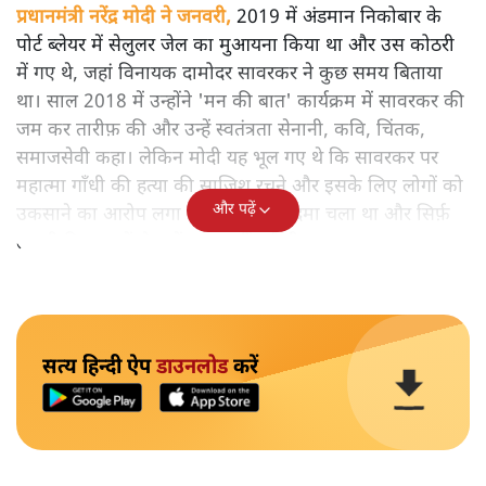
प्रधानमंत्री नरेंद्र मोदी ने जनवरी,
2019 में अंडमान निकोबार के
पोर्ट ब्लेयर में सेलुलर जेल का मुआयना किया था और उस कोठरी
में गए थे, जहां विनायक दामोदर सावरकर ने कुछ समय बिताया
था। साल 2018 में उन्होंने 'मन की बात' कार्यक्रम में सावरकर की
जम कर तारीफ़ की और उन्हें स्वतंत्रता सेनानी, कवि, चिंतक,
समाजसेवी कहा। लेकिन मोदी यह भूल गए थे कि सावरकर पर
महात्मा गाँधी की हत्या की साजिश रचने और इसके लिए लोगों को
और पढ़ें
उकसाने का आरोप लगा था, उन पर मुक़दमा चला था और सिर्फ़
तकनीकी कारणों से उन्हें सज़ा नहीं हुई थी।
सत्य हिन्दी ऐप
डाउनलोड
करें