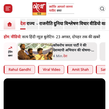
देश
राज्य
राजनीति
दुनिया
विश्लेषण
विचार
वीडियो
वक़्त
होम
/
वीडियो
/
सत्य हिंदी न्यूज़ बुलेटिन- 23 अगस्त, दोपहर तक की ख़बरें
ात्रों ने
कॉकरोच जनता पार्टी ने की
त सोरेन का
देशव्यापी अभियान की घोषणा-
ट्रेंडिंग
ंगे
'क्या बोलती पब्लिक'
4 Min
.
देश
ख़बर
Rahul Gandhi
Viral Video
Amit Shah
Satya