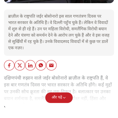
ब्राज़ील के राष्ट्रपति जईर बोसोनारो इस साल गणतंत्रण दिवस पर
भारत सरकार के अतिथि हैं। वे दिल्ली पहुँच चुके हैं। लेकिन वे विवादों
में शुरु से ही रहे हैं। उन पर महिला विरोधी, समलैंगिक विरोधी बयान
देने और यंत्रणा को समर्थन देने के आरोप लग चुके हैं और वे इस वजह
से सुर्खियोें में रह चुके हैं। उनके विवादस्पद विवादों में से कुछ पर डालें
एक नज़र।
दक्षिणपंथी रुझान वाले जईर बोसोनारो ब्राज़ील के राष्ट्रपति हैं, वे
इस बार गणतंत्र दिवस पर भारत सरकार के अतिथि होंगे। कई मुद्दों
पर उनकी सोच क्रूरता की हद तक विकृत है। बलात्कार पर उनका
और पढ़ें
बयान शर्मनाक है, समलैंगिक लोग उन्हें बर्दाश्त नहीं, हिंसा और
हत्याएं उनकी 'रूल-बुक' में हैं।