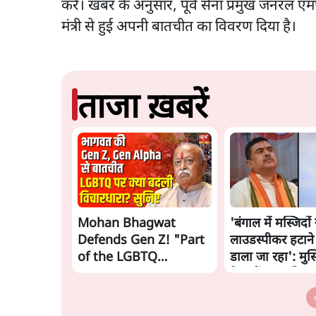
करे। खबर के अनुसार, पूर्व सेना प्रमुख जनरल एम
मंत्री से हुई अपनी बातचीत का विवरण दिया है।
ताजा ख़बरें
Mohan Bhagwat
'बंगाल में मस्जिदों 
Defends Gen Z! "Part
लाउडस्पीकर हटाने
of the LGBTQ
डाला जा रहा': मुस
Community"—Is This
नेताओं का अमित 
the RSS's New Move?
पत्र