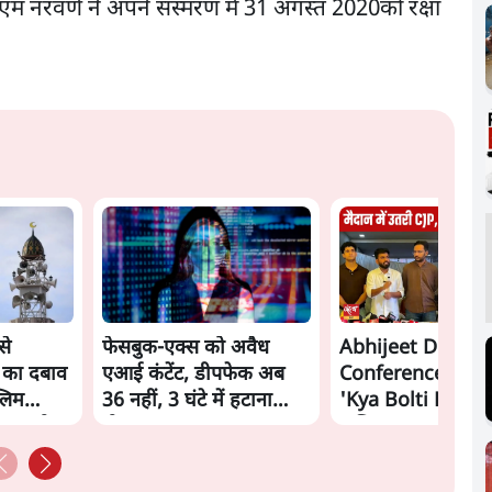
एम नरवणे ने अपने संस्मरण में 31 अगस्त 2020को रक्षा
से
फेसबुक-एक्स को अवैध
Abhijeet Dipke 
 का दबाव
एआई कंटेंट, डीपफेक अब
Conference: CJP
्लिम
36 नहीं, 3 घंटे में हटाना
'Kya Bolti Public
शाह को
होगा? सरकार का नया
अभियान, चुनाव नहीं 
प्रस्ताव
CJP!