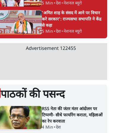
5 Min
•
देश
•
नेशनल ब्यूरो
'अमित शाह के संसद में आने पर विचार
करे सरकार': राज्यसभा सभापति ने केंद्र
से कहा
5 Min
•
देश
•
नेशनल ब्यूरो
Advertisement
122455
पाठकों की पसन्द
RSS नेता की जंतर मंतर आंदोलन पर
टिप्पणी- सीधे फायरिंग कराता, महिलाओं
का रेप करवाता
4 Min
•
देश