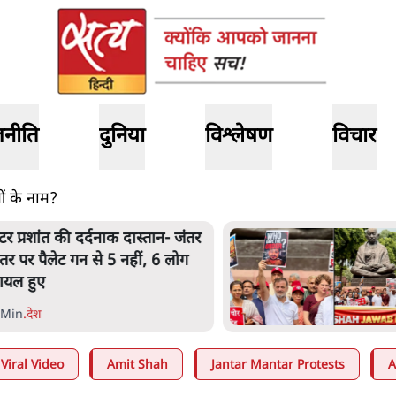
जनीति
दुनिया
विश्लेषण
विचार
ओं के नाम?
ाह के ख़िलाफ़ संसद में विपक्ष का
र्च, 'गृह मंत्री मुंह छुपा रहे हैं क्योंकि
 छात्रों के गुनहगार हैं'
 Min
.
देश
Viral Video
Amit Shah
Jantar Mantar Protests
A