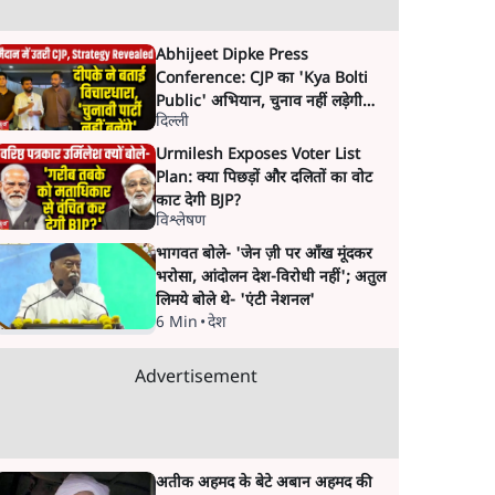
Abhijeet Dipke Press
Conference: CJP का 'Kya Bolti
Public' अभियान, चुनाव नहीं लड़ेगी
दिल्ली
CJP!
Urmilesh Exposes Voter List
Plan: क्या पिछड़ों और दलितों का वोट
काट देगी BJP?
विश्लेषण
भागवत बोले- 'जेन ज़ी पर आँख मूंदकर
भरोसा, आंदोलन देश-विरोधी नहीं'; अतुल
लिमये बोले थे- 'एंटी नेशनल'
6 Min
•
देश
Advertisement
अतीक अहमद के बेटे अबान अहमद की