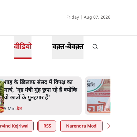
Friday | Aug 07, 2026
वीडियो
वक़्त-बेवक़्त
'अमित शाह के संसद में आने पर
विचार करे सरकार': राज्यसभा
सभापति ने केंद्र से कहा
5 Min
.
देश
rvind Kejriwal
RSS
Narendra Modi
E20 Petrol 