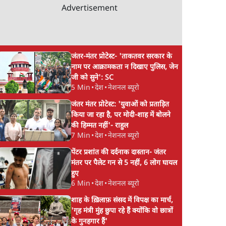
Advertisement
जंतर-मंतर प्रोटेस्ट- 'ताकतवर सरकार के
नाम पर आक्रामकता न दिखाए पुलिस, जेन
जी को सुने': SC
5 Min
•
देश
•
नेशनल ब्यूरो
जंतर मंतर प्रोटेस्ट: 'युवाओं को प्रताड़ित
किया जा रहा है, पर मोदी-शाह में बोलने
की हिम्मत नहीं'- राहुल
7 Min
•
देश
•
नेशनल ब्यूरो
पेंटर प्रशांत की दर्दनाक दास्तान- जंतर
मंतर पर पैलेट गन से 5 नहीं, 6 लोग घायल
हुए
6 Min
•
देश
•
नेशनल ब्यूरो
शाह के ख़िलाफ़ संसद में विपक्ष का मार्च,
'गृह मंत्री मुंह छुपा रहे हैं क्योंकि वो छात्रों
के गुनहगार हैं'