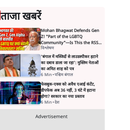
ताजा खबरें
Mohan Bhagwat Defends Gen
Z! "Part of the LGBTQ
Community"—Is This the RSS's
विश्लेषण
New Move?
'बंगाल में मस्जिदों से लाउडस्पीकर हटाने
का दबाव डाला जा रहा': मुस्लिम नेताओं
का अमित शाह को पत्र
6 Min
•
पश्चिम बंगाल
फेसबुक-एक्स को अवैध एआई कंटेंट,
डीपफेक अब 36 नहीं, 3 घंटे में हटाना
होगा? सरकार का नया प्रस्ताव
6 Min
•
देश
Advertisement