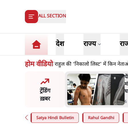
ALL SECTION
देश
राज्य
रा
होम
वीडियो
राहुल की ‘निकालो लिस्ट’ में किन नेता
/
/
 प्रशांत की दर्दनाक दास्तान- जंतर
श
पर पैलेट गन से 5 नहीं, 6 लोग
मा
ट्रेंडिंग
 हुए
वो
ख़बर
n
.
देश
5
Satya Hindi Bulletin
Rahul Gandhi