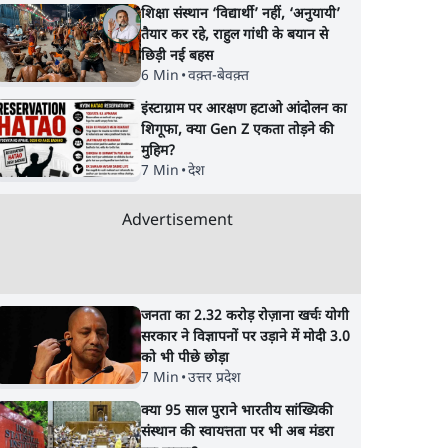
शिक्षा संस्थान ‘विद्यार्थी’ नहीं, ‘अनुयायी’
तैयार कर रहे, राहुल गांधी के बयान से
छिड़ी नई बहस
6 Min
•
वक़्त-बेवक़्त
इंस्टाग्राम पर आरक्षण हटाओ आंदोलन का
शिगूफा, क्या Gen Z एकता तोड़ने की
मुहिम?
7 Min
•
देश
Advertisement
Press
Urmilesh Exposes
CJP's New Septem
जनता का 2.32 करोड़ रोज़ाना खर्चः योगी
सरकार ने विज्ञापनों पर उड़ाने में मोदी 3.0
 का
Voter List Plan: क्या
Campaign! Barkh
को भी पीछे छोड़ा
'
पिछड़ों और दलितों का वोट
Dutt Exposes Mod
7 Min
•
उत्तर प्रदेश
लड़ेगी
काट देगी BJP?
Govt's Panic! |
Ashutosh
क्या 95 साल पुराने भारतीय सांख्यिकी
संस्थान की स्वायत्तता पर भी अब मंडरा