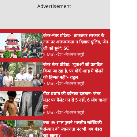
Advertisement
जंतर-मंतर प्रोटेस्ट- 'ताकतवर सरकार के
नाम पर आक्रामकता न दिखाए पुलिस, जेन
जी को सुने': SC
5 Min
•
देश
•
नेशनल ब्यूरो
जंतर मंतर प्रोटेस्ट: 'युवाओं को प्रताड़ित
किया जा रहा है, पर मोदी-शाह में बोलने
की हिम्मत नहीं'- राहुल
7 Min
•
देश
•
नेशनल ब्यूरो
पेंटर प्रशांत की दर्दनाक दास्तान- जंतर
मंतर पर पैलेट गन से 5 नहीं, 6 लोग घायल
हुए
6 Min
•
देश
•
नेशनल ब्यूरो
क्या 95 साल पुराने भारतीय सांख्यिकी
संस्थान की स्वायत्तता पर भी अब मंडरा
रहा ख़तरा?