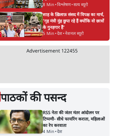
8 Min
•
विश्लेषण
•
सत्य ब्यूरो
शाह के ख़िलाफ़ संसद में विपक्ष का मार्च,
'गृह मंत्री मुंह छुपा रहे हैं क्योंकि वो छात्रों
के गुनहगार हैं'
5 Min
•
देश
•
नेशनल ब्यूरो
Advertisement
122455
पाठकों की पसन्द
RSS नेता की जंतर मंतर आंदोलन पर
टिप्पणी- सीधे फायरिंग कराता, महिलाओं
का रेप करवाता
4 Min
•
देश