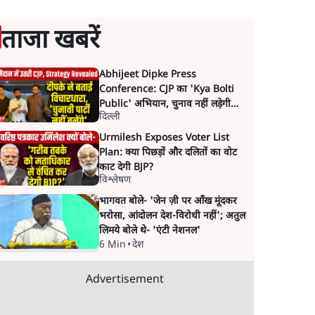
ताजा खबरें
Abhijeet Dipke Press
Conference: CJP का 'Kya Bolti
Public' अभियान, चुनाव नहीं लड़ेगी
दिल्ली
CJP!
Urmilesh Exposes Voter List
Plan: क्या पिछड़ों और दलितों का वोट
काट देगी BJP?
विश्लेषण
भागवत बोले- 'जेन ज़ी पर आँख मूंदकर
भरोसा, आंदोलन देश-विरोधी नहीं'; अतुल
लिमये बोले थे- 'एंटी नेशनल'
6 Min
•
देश
Advertisement