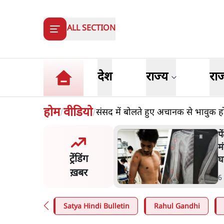
ALL SECTION
देश
राज्य
रा
होम
वीडियो
संसद में बोलते हुए अचानक से भावुक ह
/
/
मंतर प्रोटेस्ट: 'युवाओं को
प
ड़ित किया जा रहा है, पर मोदी-
म
ट्रेंडिंग
ें बोलने की हिम्मत नहीं'- राहुल
घ
ख़बर
n
.
देश
6
Satya Hindi Bulletin
Rahul Gandhi