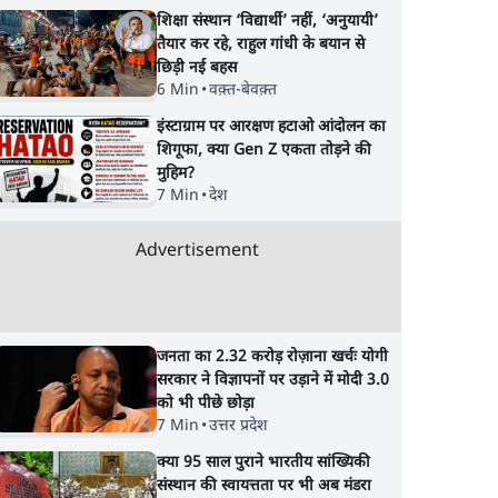
शिक्षा संस्थान ‘विद्यार्थी’ नहीं, ‘अनुयायी’
तैयार कर रहे, राहुल गांधी के बयान से
छिड़ी नई बहस
6 Min
•
वक़्त-बेवक़्त
इंस्टाग्राम पर आरक्षण हटाओ आंदोलन का
शिगूफा, क्या Gen Z एकता तोड़ने की
मुहिम?
7 Min
•
देश
Advertisement
जनता का 2.32 करोड़ रोज़ाना खर्चः योगी
सरकार ने विज्ञापनों पर उड़ाने में मोदी 3.0
को भी पीछे छोड़ा
7 Min
•
उत्तर प्रदेश
क्या 95 साल पुराने भारतीय सांख्यिकी
संस्थान की स्वायत्तता पर भी अब मंडरा