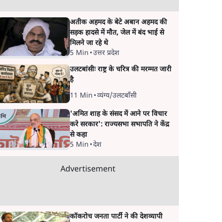
अतीक अहमद के बेटे अबान अहमद की
सड़क हादसे में मौत, जेल में बंद भाई से
मिलने जा रहे थे
5 Min
•
उत्तर प्रदेश
उलटबांसीः राष्ट्र के चरित्र की मरम्मत जारी
है
11 Min
•
व्यंग्य/उलटबाँसी
'अमित शाह के संसद में आने पर विचार
करे सरकार': राज्यसभा सभापति ने केंद्र
से कहा
5 Min
•
देश
Advertisement
कॉकरोच जनता पार्टी ने की देशव्यापी