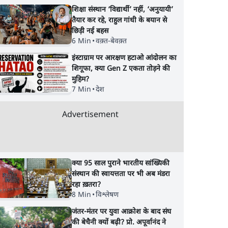
शिक्षा संस्थान ‘विद्यार्थी’ नहीं, ‘अनुयायी’
तैयार कर रहे, राहुल गांधी के बयान से
छिड़ी नई बहस
6 Min
•
वक़्त-बेवक़्त
इंस्टाग्राम पर आरक्षण हटाओ आंदोलन का
शिगूफा, क्या Gen Z एकता तोड़ने की
मुहिम?
7 Min
•
देश
Advertisement
क्या 95 साल पुराने भारतीय सांख्यिकी
संस्थान की स्वायत्तता पर भी अब मंडरा
रहा ख़तरा?
8 Min
•
विश्लेषण
जंतर-मंतर पर युवा आक्रोश के बाद संघ
की बेचैनी क्यों बढ़ी? प्रो. अपूर्वानंद ने