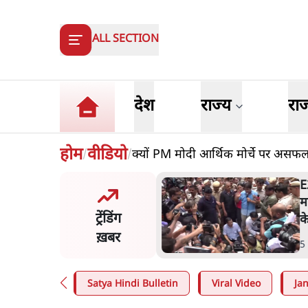
ALL SECTION
देश
राज्य
रा
होम
वीडियो
क्यों PM मोदी आर्थिक मोर्चे पर असफल
/
/
ष्ट्र में गैर बीजेपी वोटरों के नामों
E
टने की बड़ी साज़िश'- रोहित
म
ट्रेंडिंग
 का आरोप
क
ख़बर
n
.
महाराष्ट्र
5
Satya Hindi Bulletin
Viral Video
Ja