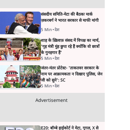
संसदीय समिति-मेटा की बैठकः मार्क
ज़करबर्ग ने भारत सरकार से माफी मांगी
5 Min
•
देश
शाह के ख़िलाफ़ संसद में विपक्ष का मार्च,
'गृह मंत्री मुंह छुपा रहे हैं क्योंकि वो छात्रों
के गुनहगार हैं'
5 Min
•
देश
जंतर-मंतर प्रोटेस्ट- 'ताकतवर सरकार के
नाम पर आक्रामकता न दिखाए पुलिस, जेन
जी को सुने': SC
5 Min
•
देश
Advertisement
E20: बॉम्बे हाईकोर्ट ने मेटा, गूगल, X से