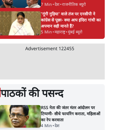
7 Min
•
देश
•
राजनीतिक ब्यूरो
'गूंगी गुड़िया' वाले तंज पर एनसीपी ने
कांग्रेस से पूछा- क्या आप इंदिरा गांधी का
अपमान सही मानते हैं?
5 Min
•
महाराष्ट्र
•
मुंबई ब्यूरो
Advertisement
122455
पाठकों की पसन्द
RSS नेता की जंतर मंतर आंदोलन पर
टिप्पणी- सीधे फायरिंग कराता, महिलाओं
का रेप करवाता
4 Min
•
देश