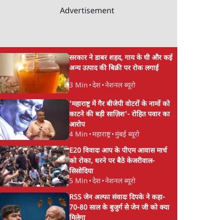
Advertisement
सरकार ने डाबर शहद, गाय के घी और कई
अन्य उत्पाद की बिक्री पर रोक लगाई
3 Min
•
देश
•
नेशनल ब्यूरो
'महाराष्ट्र में गैर बीजेपी वोटरों के नामों को
काटने की बड़ी साज़िश'- रोहित पवार का
आरोप
4 Min
•
महाराष्ट्र
•
मुंबई ब्यूरो
E20 विवादः आप के पीएम आवास मार्च
को रोका, धरने पर बैठे केजरीवाल-
सिसोदिया
5 Min
•
देश
•
नेशनल ब्यूरो
RSS जेन अल्फा संवादः दिपके ने कहा-
70-80 साल के बुजुर्ग से जेन जी को क्या
मिलेगा