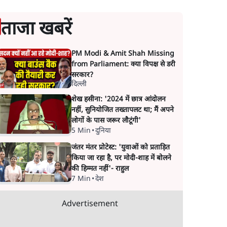
ताजा खबरें
PM Modi & Amit Shah Missing
from Parliament: क्या विपक्ष से डरी
सरकार?
दिल्ली
शेख हसीना: '2024 में छात्र आंदोलन
नहीं, सुनियोजित तख्तापलट था; मैं अपने
लोगों के पास जरूर लौटूंगी'
5 Min
•
दुनिया
जंतर मंतर प्रोटेस्ट: 'युवाओं को प्रताड़ित
किया जा रहा है, पर मोदी-शाह में बोलने
की हिम्मत नहीं'- राहुल
7 Min
•
देश
Advertisement