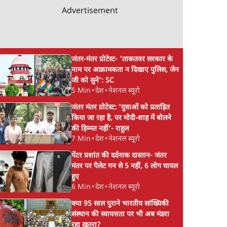
Advertisement
जंतर-मंतर प्रोटेस्ट- 'ताकतवर सरकार के
नाम पर आक्रामकता न दिखाए पुलिस, जेन
जी को सुने': SC
5 Min
•
देश
•
नेशनल ब्यूरो
जंतर मंतर प्रोटेस्ट: 'युवाओं को प्रताड़ित
किया जा रहा है, पर मोदी-शाह में बोलने
की हिम्मत नहीं'- राहुल
7 Min
•
देश
•
नेशनल ब्यूरो
पेंटर प्रशांत की दर्दनाक दास्तान- जंतर
मंतर पर पैलेट गन से 5 नहीं, 6 लोग घायल
हुए
6 Min
•
देश
•
नेशनल ब्यूरो
क्या 95 साल पुराने भारतीय सांख्यिकी
संस्थान की स्वायत्तता पर भी अब मंडरा
रहा ख़तरा?