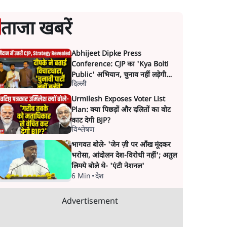
ताजा खबरें
Abhijeet Dipke Press
Conference: CJP का 'Kya Bolti
Public' अभियान, चुनाव नहीं लड़ेगी
दिल्ली
CJP!
Urmilesh Exposes Voter List
Plan: क्या पिछड़ों और दलितों का वोट
काट देगी BJP?
विश्लेषण
भागवत बोले- 'जेन ज़ी पर आँख मूंदकर
भरोसा, आंदोलन देश-विरोधी नहीं'; अतुल
लिमये बोले थे- 'एंटी नेशनल'
6 Min
•
देश
Advertisement