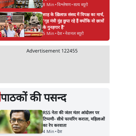
8 Min
•
विश्लेषण
•
सत्य ब्यूरो
शाह के ख़िलाफ़ संसद में विपक्ष का मार्च,
'गृह मंत्री मुंह छुपा रहे हैं क्योंकि वो छात्रों
के गुनहगार हैं'
5 Min
•
देश
•
नेशनल ब्यूरो
Advertisement
122455
पाठकों की पसन्द
RSS नेता की जंतर मंतर आंदोलन पर
टिप्पणी- सीधे फायरिंग कराता, महिलाओं
का रेप करवाता
4 Min
•
देश