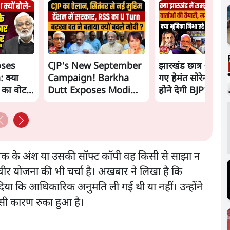
oses
CJP's New September
झारखंड छात्र आंदोल
 क्या
Campaign! Barkha
गए हेमंत सोरेन, सम
ं का वोट
Dutt Exposes Modi
होने देगी BJP?
Govt's Panic! |
Ashutosh
्तक के अंश या उसकी सॉफ्ट कॉपी वह किसी से साझा न
िवीर योजना की भी चर्चा है। अखबार ने लिखा है कि
ा कि आधिकारिक अनुमति ली गई थी या नहीं। उन्होंने
इसी कारण रुका हुआ है।