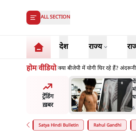
ALL SECTION
देश
राज्य
रा
होम
वीडियो
क्या बीजेपी में योगी घिर रहे हैं? अंदर
/
/
मंतर प्रोटेस्ट: 'युवाओं को
प
ड़ित किया जा रहा है, पर मोदी-
म
ट्रेंडिंग
ें बोलने की हिम्मत नहीं'- राहुल
घ
ख़बर
n
.
देश
6
Satya Hindi Bulletin
Rahul Gandhi