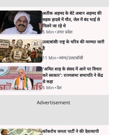
अतीक अहमद के बेटे अबान अहमद की
सड़क हादसे में मौत, जेल में बंद भाई से
मिलने जा रहे थे
5 Min
•
उत्तर प्रदेश
उलटबांसीः राष्ट्र के चरित्र की मरम्मत जारी
है
11 Min
•
व्यंग्य/उलटबाँसी
'अमित शाह के संसद में आने पर विचार
करे सरकार': राज्यसभा सभापति ने केंद्र
से कहा
5 Min
•
देश
Advertisement
कॉकरोच जनता पार्टी ने की देशव्यापी