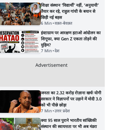
शिक्षा संस्थान ‘विद्यार्थी’ नहीं, ‘अनुयायी’
तैयार कर रहे, राहुल गांधी के बयान से
छिड़ी नई बहस
6 Min
•
वक़्त-बेवक़्त
इंस्टाग्राम पर आरक्षण हटाओ आंदोलन का
न: फँस
भागवत बोले- 'जेन ज़ी पर
प्रयागराज छात्रों की गूंज:
शिगूफा, क्या Gen Z एकता तोड़ने की
झौता
आँख मूंदकर भरोसा,
राहुल गांधी के Studen
मुहिम?
आंदोलन देश-विरोधी नहीं';
Movement से घबराई
7 Min
•
देश
अतुल लिमये बोले थे- 'एंटी
BJP?
नेशनल'
Advertisement
जनता का 2.32 करोड़ रोज़ाना खर्चः योगी
सरकार ने विज्ञापनों पर उड़ाने में मोदी 3.0
को भी पीछे छोड़ा
7 Min
•
उत्तर प्रदेश
क्या 95 साल पुराने भारतीय सांख्यिकी
संस्थान की स्वायत्तता पर भी अब मंडरा