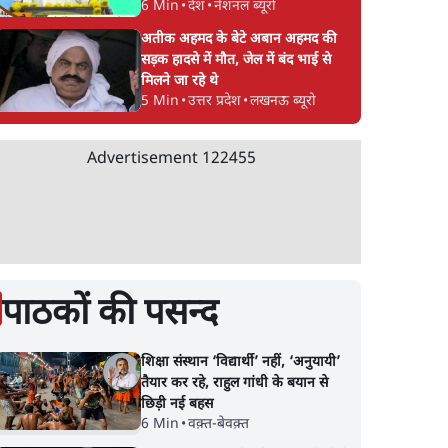
6 Min
•
देश
•
नेशनल ब्यूरो
अतीक अहमद के बेटे अबान अहमद की
सड़क हादसे में मौत, जेल में बंद भाई से
मिलने जा रहे थे
5 Min
•
उत्तर प्रदेश
•
लखनऊ ब्यूरो
Advertisement
122455
पाठकों की पसन्द
शिक्षा संस्थान ‘विद्यार्थी’ नहीं, ‘अनुयायी’
तैयार कर रहे, राहुल गांधी के बयान से
छिड़ी नई बहस
6 Min
•
वक़्त-बेवक़्त