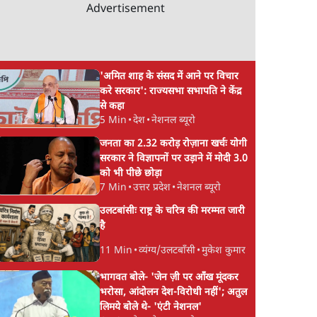
Advertisement
'अमित शाह के संसद में आने पर विचार
करे सरकार': राज्यसभा सभापति ने केंद्र
से कहा
5 Min
•
देश
•
नेशनल ब्यूरो
जनता का 2.32 करोड़ रोज़ाना खर्चः योगी
सरकार ने विज्ञापनों पर उड़ाने में मोदी 3.0
को भी पीछे छोड़ा
7 Min
•
उत्तर प्रदेश
•
नेशनल ब्यूरो
उलटबांसीः राष्ट्र के चरित्र की मरम्मत जारी
है
11 Min
•
व्यंग्य/उलटबाँसी
•
मुकेश कुमार
भागवत बोले- 'जेन ज़ी पर आँख मूंदकर
भरोसा, आंदोलन देश-विरोधी नहीं'; अतुल
लिमये बोले थे- 'एंटी नेशनल'