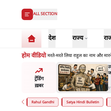
ALL SECTION
देश
राज्य
रा
होम
वीडियो
मरते-मरते लिया राहुल का नाम और मारने
/
/
का 2.32 करोड़ रोज़ाना खर्चः
उ
सरकार ने विज्ञापनों पर उड़ाने में
ज
ट्रेंडिंग
3.0 को भी पीछे छोड़ा
ख़बर
n
.
उत्तर प्रदेश
1
Rahul Gandhi
Satya Hindi Bulletin