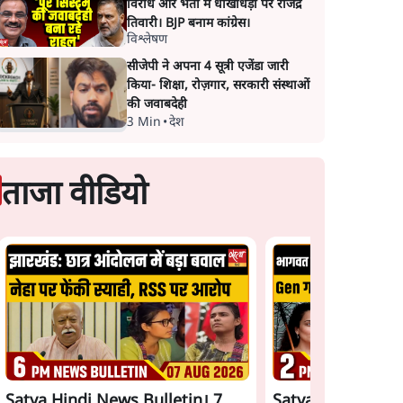
विरोध और भर्ती में धोखाधड़ी पर राजेंद्र
तिवारी। BJP बनाम कांग्रेस।
विश्लेषण
सीजेपी ने अपना 4 सूत्री एजेंडा जारी
किया- शिक्षा, रोज़गार, सरकारी संस्थाओं
की जवाबदेही
3 Min
•
देश
ताजा वीडियो
Satya Hindi News Bulletin। 7
Satya Hindi News 