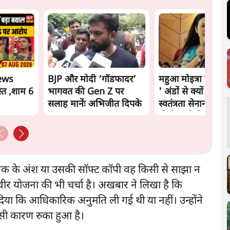
ews
BJP और मोदी ‘गॉडफादर’
महुआ मोइत्रा से SC 
्त ,शाम 6
भागवत की Gen Z पर
' अंडों से क्यों डरती है
सलाह मानेंः अभिजीत दिपके
स्वतंत्रता सेनानी सीने
गोली खाते थे'
्तक के अंश या उसकी सॉफ्ट कॉपी वह किसी से साझा न
िवीर योजना की भी चर्चा है। अखबार ने लिखा है कि
ा कि आधिकारिक अनुमति ली गई थी या नहीं। उन्होंने
इसी कारण रुका हुआ है।