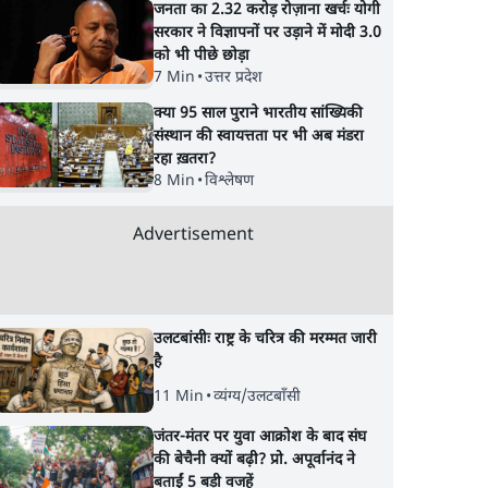
जनता का 2.32 करोड़ रोज़ाना खर्चः योगी
सरकार ने विज्ञापनों पर उड़ाने में मोदी 3.0
को भी पीछे छोड़ा
7 Min
•
उत्तर प्रदेश
क्या 95 साल पुराने भारतीय सांख्यिकी
संस्थान की स्वायत्तता पर भी अब मंडरा
रहा ख़तरा?
ने कहा-
राहुल गांधी के जेन ज़ी इवेंट
झारखंड प्रोटेस्ट: तबीयत
8 Min
•
विश्लेषण
ं?
'छात्रों की गूंज' को शर्तों के
बिगड़ने पर छात्र अस्पताल
 पर
साथ मंज़ूरी देना पड़ा
भर्ती; AISA भी हुई प्रोटेस
Advertisement
शामिल
उलटबांसीः राष्ट्र के चरित्र की मरम्मत जारी
है
11 Min
•
व्यंग्य/उलटबाँसी
जंतर-मंतर पर युवा आक्रोश के बाद संघ
की बेचैनी क्यों बढ़ी? प्रो. अपूर्वानंद ने
बताईं 5 बड़ी वजहें