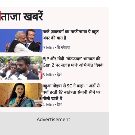
ताजा खबरें
मार्क ज़करबर्ग का माफीनामाः ये बहुत
अंदर की बात है
9 Min
•
विश्लेषण
BJP और मोदी ‘गॉडफादर’ भागवत की
Gen Z पर सलाह मानेंः अभिजीत दिपके
5 Min
•
देश
महुआ मोइत्रा से SC ने कहा- ' अंडों से
क्यों डरती हैं? स्वतंत्रता सेनानी सीने पर
गोली खाते थे'
4 Min
•
देश
Advertisement