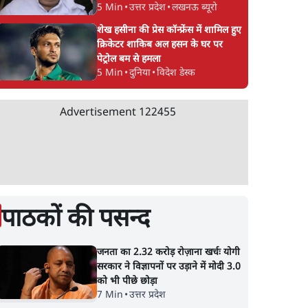
5 Min
•
उत्तर प्रदेश
•
लखनऊ ब्यूरो
शेख हसीना की प्रेस कॉन्फ्रेंस में शामिल हुए
क्रिकेटर शाकिब अल हसन के घर पर
पेट्रोल बम से हमला
5 Min
•
दुनिया
•
विदेश डेस्क
Advertisement
122455
पाठकों की पसन्द
जनता का 2.32 करोड़ रोज़ाना खर्चः योगी
सरकार ने विज्ञापनों पर उड़ाने में मोदी 3.0
को भी पीछे छोड़ा
7 Min
•
उत्तर प्रदेश