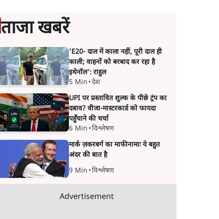
ताजा खबरें
'E20- दाल में काला नहीं, पूरी दाल ही
काली; वाहनों को बरबाद कर रहा है
इथेनॉल': राहुल
5 Min
•
देश
UPI पर प्रस्तावित शुल्क के पीछे ट्रंप का
दबाव? वीजा-मास्टरकार्ड को फायदा
पहुँचाने की चर्चा
6 Min
•
विश्लेषण
मार्क ज़करबर्ग का माफीनामाः ये बहुत
अंदर की बात है
9 Min
•
विश्लेषण
Advertisement