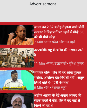
Advertisement
जनता का 2.32 करोड़ रोज़ाना खर्चः योगी
सरकार ने विज्ञापनों पर उड़ाने में मोदी 3.0
को भी पीछे छोड़ा
7 Min
•
उत्तर प्रदेश
•
नेशनल ब्यूरो
उलटबांसीः राष्ट्र के चरित्र की मरम्मत जारी
है
11 Min
•
व्यंग्य/उलटबाँसी
•
मुकेश कुमार
भागवत बोले- 'जेन ज़ी पर आँख मूंदकर
भरोसा, आंदोलन देश-विरोधी नहीं'; अतुल
लिमये बोले थे- 'एंटी नेशनल'
6 Min
•
देश
•
नेशनल ब्यूरो
अतीक अहमद के बेटे अबान अहमद की
सड़क हादसे में मौत, जेल में बंद भाई से
मिलने जा रहे थे