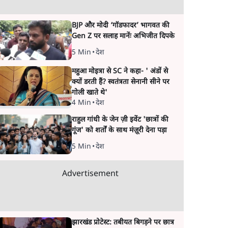
BJP और मोदी ‘गॉडफादर’ भागवत की
Gen Z पर सलाह मानेंः अभिजीत दिपके
5 Min
•
देश
महुआ मोइत्रा से SC ने कहा- ' अंडों से
क्यों डरती हैं? स्वतंत्रता सेनानी सीने पर
गोली खाते थे'
4 Min
•
देश
राहुल गांधी के जेन ज़ी इवेंट 'छात्रों की
गूंज' को शर्तों के साथ मंज़ूरी देना पड़ा
5 Min
•
देश
Advertisement
झारखंड प्रोटेस्ट: तबीयत बिगड़ने पर छात्र