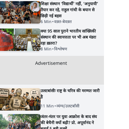
शिक्षा संस्थान ‘विद्यार्थी’ नहीं, ‘अनुयायी’
तैयार कर रहे, राहुल गांधी के बयान से
छिड़ी नई बहस
6 Min
•
वक़्त-बेवक़्त
क्या 95 साल पुराने भारतीय सांख्यिकी
संस्थान की स्वायत्तता पर भी अब मंडरा
रहा ख़तरा?
8 Min
•
विश्लेषण
Advertisement
उलटबांसीः राष्ट्र के चरित्र की मरम्मत जारी
है
11 Min
•
व्यंग्य/उलटबाँसी
जंतर-मंतर पर युवा आक्रोश के बाद संघ
की बेचैनी क्यों बढ़ी? प्रो. अपूर्वानंद ने