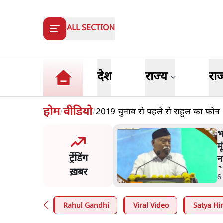
ALL SECTION
देश
राज्य
रा
होम
वीडियो
2019 चुनाव से पहले से राहुल का फोन
/
/
ंसीः राष्ट्र के चरित्र की मरम्मत
भ
है
म
ट्रेंडिंग
न
ख़बर
न
in
.
व्यंग्य/उलटबाँसी
6
Rahul Gandhi
Viral Video
Satya Hin