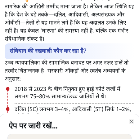
नागरिक की आख़िरी उम्मीद माना जाता है। लेकिन आज स्थिति यह
है कि देश के बड़े तबके—दलित, आदिवासी, अल्पसंख्यक और
ओबीसी—तेज़ी से यह मानने लगे हैं कि यह अदालत उनके लिए
नहीं है। यह केवल ‘धारणा’ की समस्या नहीं है, बल्कि एक गंभीर
संवैधानिक संकट है।
संविधान की रखवाली कौन कर रहा है?
उच्च न्यायपालिका की सामाजिक बनावट पर अगर नज़र डालें तो
तस्वीर चिंताजनक है। सरकारी आँकड़ों और स्वतंत्र अध्ययनों के
अनुसार:
2018 से 2023 के बीच नियुक्त हुए हाई कोर्ट जजों में
लगभग 75–80% सामान्य/उच्च जातियों से थे।
दलित (SC) लगभग 3–4%, आदिवासी (ST) सिर्फ़ 1–2%,
ओबीसी करीब 11–12% और अल्पसंख्यक लगभग 5–6%
ही थे।
ऐप पर जारी रखें...
ऐप पर जारी रखें...
ऐप पर जारी रखें...
ऐप पर जारी रखें...
ऐप पर जारी रखें...
ऐप पर जारी रखें...
ऐप पर जारी रखें...
Clo
Clo
Clo
Clo
Clo
Clo
Clo
महिलाएँ भी कुल मिलाकर 13–14% से ज़्यादा नहीं हैं।