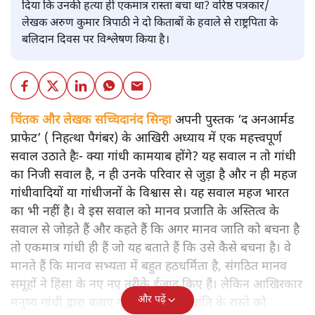
दिया कि उनकी हत्या ही एकमात्र रास्ता बचा था? वरिष्ठ पत्रकार/
लेखक अरुण कुमार त्रिपाठी ने दो किताबों के हवाले से राष्ट्रपिता के
बलिदान दिवस पर विश्लेषण किया है।
चिंतक और लेखक सच्चिदानंद सिन्हा
अपनी पुस्तक ‘द अनआर्मड
प्राफेट’ ( निहत्था पैगंबर) के आखिरी अध्याय में एक महत्त्वपूर्ण
सवाल उठाते हैः- क्या गांधी कामयाब होंगे? यह सवाल न तो गांधी
का निजी सवाल है, न ही उनके परिवार से जुड़ा है और न ही महज
गांधीवादियों या गांधीजनों के विश्वास से। यह सवाल महज भारत
का भी नहीं है। वे इस सवाल को मानव प्रजाति के अस्तित्व के
सवाल से जोड़ते हैं और कहते हैं कि अगर मानव जाति को बचना है
तो एकमात्र गांधी ही हैं जो यह बताते हैं कि उसे कैसे बचना है। वे
मानते हैं कि मानव सभ्यता में बहुत हठधर्मिता है, संगठित मानव
समूहों ने हिंसा के नए नए तरीके ईजाद किए हैं। लेकिन आखिरकार
और पढ़ें
मनुष्य गांधी द्वारा बताए गए अहिंसा और शांति के रास्ते को