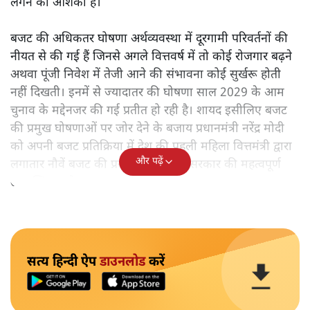
लगने की आशंका है।
बजट की अधिकतर घोषणा अर्थव्यवस्था में दूरगामी परिवर्तनों की
नीयत से की गई हैं जिनसे अगले वित्तवर्ष में तो कोई रोजगार बढ़ने
अथवा पूंजी निवेश में तेजी आने की संभावना कोई सुर्खरू होती
नहीं दिखती। इनमें से ज्यादातर की घोषणा साल 2029 के आम
चुनाव के मद्देनजर की गई प्रतीत हो रही है। शायद इसीलिए बजट
की प्रमुख घोषणाओं पर जोर देने के बजाय प्रधानमंत्री नरेंद्र मोदी
को अपनी बजट प्रतिक्रिया में देश की पहली महिला वित्तमंत्री द्वारा
और पढ़ें
लगातार नौवें बजट की प्रस्तुति को अपनी सरकार की महत्वपूर्ण
उपलब्धि बताने पर मजबूर होना पड़ा।
सत्य हिन्दी ऐप
डाउनलोड
करें