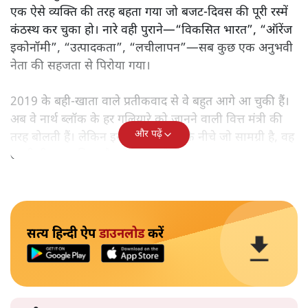
एक ऐसे व्यक्ति की तरह बहता गया जो बजट‑दिवस की पूरी रस्में
कंठस्थ कर चुका हो। नारे वही पुराने—“विकसित भारत”, “ऑरेंज
इकोनॉमी”, “उत्पादकता”, “लचीलापन”—सब कुछ एक अनुभवी
नेता की सहजता से पिरोया गया।
2019 के बही‑खाता वाले प्रतीकवाद से वे बहुत आगे आ चुकी हैं।
अब वे नार्थ ब्लॉक के हर गलियारे को जानने वाली वित्त मंत्री की
और पढ़ें
तरह बोलती हैं। लेकिन इस आत्मविश्वास के नीचे जो सामग्री है, वह
उतनी ही अनुमानित और दोहराव भरी।
सत्य हिन्दी ऐप
डाउनलोड
करें