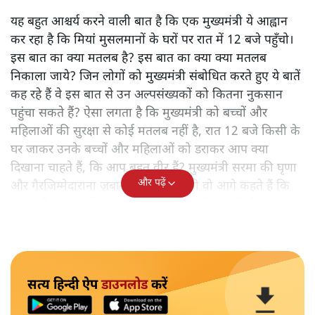
यह बहुत आश्चर्य करने वाली बात है कि एक मुख्यमंत्री ये आह्वान
कर रहा है कि मियांं मुसलमानों के घरों पर रात में 12 बजे पहुँचो।
इस बात का क्या मतलब है? इस बात का क्या क्या मतलब
निकाला जाये? जिन लोगों को मुख्यमंत्री संबोधित करते हुए ये बातें
कह रहे हैं वे इस बात से उन अल्पसंख्यकों को कितना नुकसान
पहुंचा सकते हैं? ऐसा लगता है कि मुख्यमंत्री को बच्चों और
महिलाओं की सुरक्षा से कोई मतलब नहीं है, रात 12 बजे किसी के
घर जाकर उनके बच्चों और महिलाओं को डराकर आप क्या
दिखाना चाहते हैं, कि आप बहुत वीर हैं? मुख्यमंत्री सरमा की घृणा
और पढ़ें
और गैरजिम्मेदाराना ज़बान यहीं नहीं रुकती वो आगे कहते हैं कि
"अगर रिक्शा का किराया 5 रुपये है, तो उन्हें 4 रुपये दो।"
सत्य हिन्दी ऐप
डाउनलोड
करें