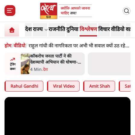
देश
राज्य
राजनीति
दुनिया
विश्लेषण
विचार
वीडियो
वक़्त
होम
/
वीडियो
/
राहुल गांधी की नागरिकता पर अभी भी सवाल क्यों उठ रहे
हैं?
 की
UPI पर प्रस्तावित शुल्क के पीछे
घोषणा-
ट्रंप का दबाव? वीजा-मास्टरकार्ड
ट्रेंडिंग
को फायदा पहुँचाने की चर्चा
6 Min
.
विश्लेषण
ख़बर
Rahul Gandhi
Viral Video
Amit Shah
Satya