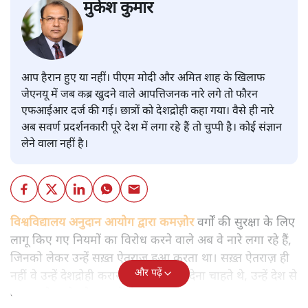
मुकेश कुमार
आप हैरान हुए या नहीं। पीएम मोदी और अमित शाह के खिलाफ
जेएनयू में जब कब्र खुदने वाले आपत्तिजनक नारे लगे तो फौरन
एफआईआर दर्ज की गई। छात्रों को देशद्रोही कहा गया। वैसे ही नारे
अब सवर्ण प्रदर्शनकारी पूरे देश में लगा रहे हैं तो चुप्पी है। कोई संज्ञान
लेने वाला नहीं है।
विश्वविद्यालय अनुदान आयोग द्वारा कमज़ोर
वर्गों की सुरक्षा के लिए
लागू किए गए नियमों का विरोध करने वाले अब वे नारे लगा रहे हैं,
जिनको लेकर उन्हें सख़्त ऐतराज़ हुआ करता था। सख़्त ऐतराज़ ही
और पढ़ें
नहीं वे उन्हें देशद्रोही करार देकर जेल भेज देना चाहते थे, उन्हें देश से
बाहर चले जाने को कह रहे थे।