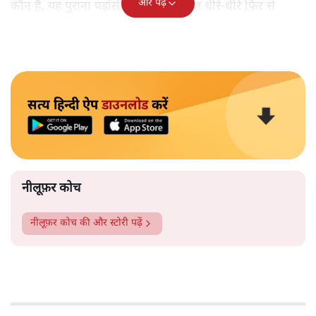
और पढ़ें
कौन हैं, यह पुराना पड़ोसी जिसे भारत आज धीरे-धीरे फिर से
पहचान रहा है?
सत्य हिन्दी ऐप
डाउनलोड
करें
नीलूफ़र कोच
नीलूफ़र कोच
की और स्टोरी पढ़ें