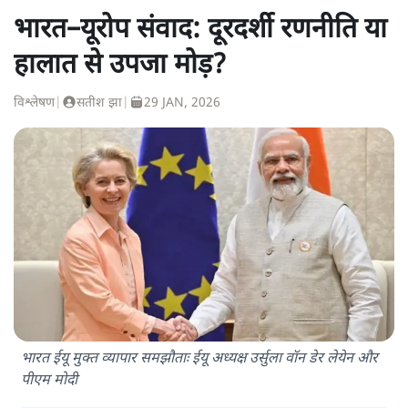
भारत–यूरोप संवाद: दूरदर्शी रणनीति या
हालात से उपजा मोड़?
विश्लेषण
|
सतीश झा
|
29 JAN, 2026
भारत ईयू मुक्त व्यापार समझौताः ईयू अध्यक्ष उर्सुला वॉन डेर लेयेन और
पीएम मोदी