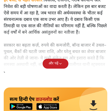
हर बजट से पहले सरकार
विकास, रोजगार, गरीब कल्याण और
निवेश की बड़ी घोषणाओं का वादा करती है। लेकिन इस बार बजट
ऐसे समय में आ रहा है, जब भारत की अर्थव्यवस्था के भीतर कई
संरचनात्मक दबाव एक साथ उभर आए हैं। ये दबाव किसी एक
तिमाही या एक साल की नीतियों का परिणाम नहीं हैं, बल्कि पिछले
कई वर्षों में बने आर्थिक असंतुलनों का नतीजा हैं।
सरकार का बढ़ता कर्ज़, रुपये की कमजोरी, बॉन्ड बाजार में उथल–
पुथल, बैंकों की घटती जमा राशि, और घरेलू बचत का शेयर बाजार
की ओर तेज़ी से जाना- ये सभी संकेत इस ओर इशारा करते हैं कि
और पढ़ें
समस्या अस्थायी नहीं, बल्कि गहरी और प्रणालीगत यानी स्ट्रक्चरल
है।
सत्य हिन्दी ऐप
डाउनलोड
करें