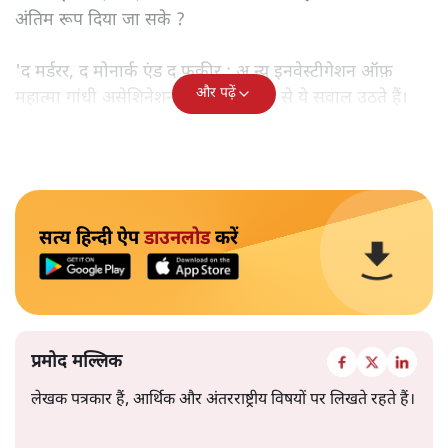
अंतिम रूप दिया जा सके ?
'द मर्डरर, द मोनार्क एंड द फ़कीर : अ न्यू इनवेस्टीगेशन ऑफ़
और पढ़ें
महात्मा गांधी असेशिनेशन' नामक किताब से ये सवाल उठते हैं।
सत्य हिन्दी ऐप
डाउनलोड
करें
प्रमोद मल्लिक
लेखक पत्रकार हैं, आर्थिक और अंतरराष्ट्रीय विषयों पर लिखते रहते हैं।