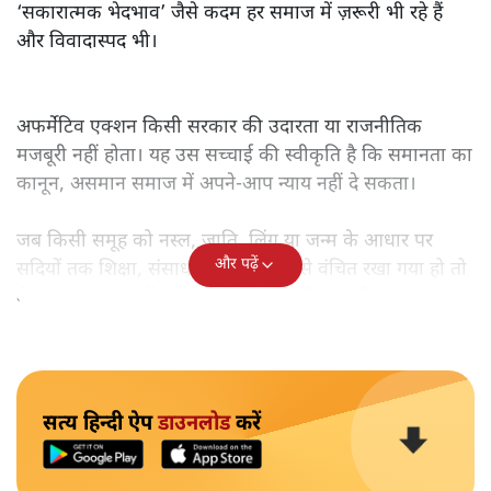
‘सकारात्मक भेदभाव’ जैसे कदम हर समाज में ज़रूरी भी रहे हैं
और विवादास्पद भी।
अफर्मेटिव एक्शन किसी सरकार की उदारता या राजनीतिक
मजबूरी नहीं होता। यह उस सच्चाई की स्वीकृति है कि समानता का
कानून, असमान समाज में अपने-आप न्याय नहीं दे सकता।
जब किसी समूह को नस्ल, जाति, लिंग या जन्म के आधार पर
और पढ़ें
सदियों तक शिक्षा, संसाधनों और सम्मान से वंचित रखा गया हो तो
केवल ‘सब बराबर हैं’ कह देने से स्थिति नहीं बदलती।
सत्य हिन्दी ऐप
डाउनलोड
करें