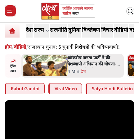
देश
राज्य
राजनीति
दुनिया
विश्लेषण
विचार
वीडियो
वक़्त
होम
/
वीडियो
/
राजस्थान चुनाव: 5 चुनावी विशेषज्ञों की भविष्यवाणी!
 की
Abhijeet Dipke Press
घोषणा-
Conference: CJP का 'Kya
ट्रेंडिंग
Bolti Public' अभियान, चुनाव
-
.
दिल्ली
ख़बर
नहीं लड़ेगी CJP!
Rahul Gandhi
Viral Video
Satya Hindi Bulletin