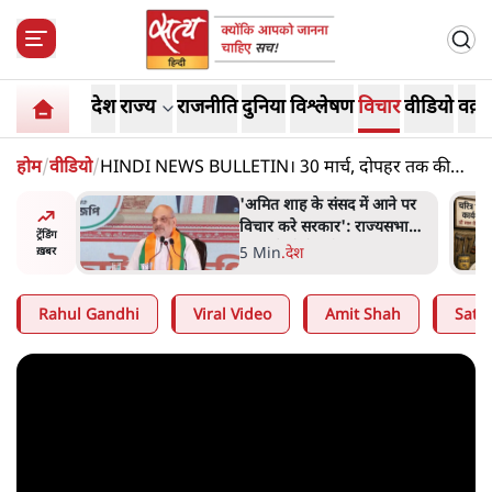
देश
राज्य
राजनीति
दुनिया
विश्लेषण
विचार
वीडियो
वक़्त
होम
/
वीडियो
/
HINDI NEWS BULLETIN। 30 मार्च, दोपहर तक की
ख़बरें
 आने पर
उलटबांसीः राष्ट्र के चरित्र की मरम्मत
ज्यसभा
जारी है
ट्रेंडिंग
11 Min
.
व्यंग्य/उलटबाँसी
ख़बर
Rahul Gandhi
Viral Video
Amit Shah
Satya