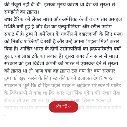
की मंजूरी नहीं दी थी। इसका मुख्य कारण था देश की सुरक्षा से
समझौते का ख़तरा।
उधर टैरिफ को लेकर भारत और अमेरिका के बीच लगातार असहज
स्थिति बनी हुई है और देश का एल्युमीनियम और स्टील उद्योग
संकट में है। ट्रम्प ने अमेरिका के गवर्नेंस में दखलंदाजी के लिए मस्क
को निर्बाध शक्तियाँ दे रखी हैं और उन्हें अपना 'पहला मित्र' करार
दिया है। आख़िर भारत के दोनों उद्योगपतियों का ह्रदयपरिवर्तन क्यों
हुआ, यह लाख टके का सवाल है। दूसरा अगर तीन साल से भारत
सरकार को इस विदेशी कंपनी को भारत में एयरवेज देने से सुरक्षा
को ख़तरा था तो आज क्या वह ख़तरा टल गया है? क्या सरकार
ट्रम्प को खुश करने के लिए स्टारलिंक को इजाजत देगा? भारत
सरकार न भूले कि दो दिन पहले मस्क ने अहंकार भरे स्वर में पोलैंड
के विदेशमंत्री से कहा था कि अगर स्टारलिंक यूक्रेन की संचार सेवा
रोक दे तो उस देश का पूरा फ्रंटलाइन सुरक्षा सिस्टम ध्वस्त हो
और पढ़ें
जाएगा। साथ ही व्हाइटहाउस में ट्रम्प-जेलेंस्की विवाद के बाद यूक्रेन
की सभी इंटेलिजेंस शेयरिंग रोक दी गयी थी।