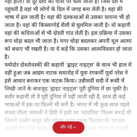
नहीं होती। वो दूर देशों की यात्रा पर चली जाती है। जिस देश में
पहुंचती है वहां भी लोगों के दिल में जगह बना लेती है। वहां की
भाषा में ढल जाती है। वहां की दंतकथाओं से उसका याराना भी हो
जाता है। वहां की किस्सागोई शैली से घुलमिल जाती है। वो कहानी
वहां की कविताओं से भी दोस्ती गांठ लेती है। इस प्रक्रिया में उसका
रूप थोड़ा बदल भी जाता है। मगर थोड़ा बदलकर अपनी मूल आत्मा
को बचाए भी रखती है। या ये कहें कि उसका आत्मविस्तार हो जाता
है।
फ्योदोर दोस्तोवस्की की कहानी `ह्वाइट नाइट्स’ के साथ भी हाल में
वही हुआ जब आद्यम नाटक समारोह में युवा रंगकर्मी पूर्वा नरेश ने
इसे आधार बनाकर एक नाटक किया। उन्नीसवीं सदी में रूसी में
लिखी जाने के बावजूद `ह्वाइट नाइट्स’ पूरी दुनिया में छा चुकी है।
बतौर कहानी तो ये पूरी दुनिया में पढ़ी जाती रही है, साथ ही कई
भाषाओं में इस पर फ़िल्में भी बनी हैं। भारत में भी कुछ साल पहले
संजय लीला भंसाली ने हिंदी में इसी पर `सांवरिया’ फिल्म बनाई थी
जिसमें रनबीर कपूर और सोनम कपूर प्रमुख किरदार थे। पर इस
और पढ़ें
कहानी पर कोई नाटक नहीं हुआ है। कम से कम भारत में तो नहीं
हुआ है।