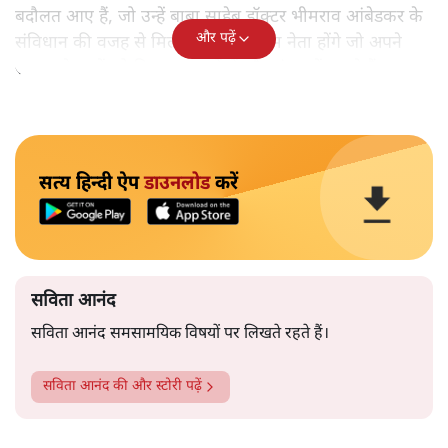
बदौलत आए हैं, जो उन्हें बाबा साहेब डॉक्टर भीमराव आंबेडकर के
और पढ़ें
संविधान की वजह से मिला। ऐसे बहुत कम नेता होंगे जो अपने
समाज के मुद्दों को विधानसभाओं में और संसद में उठाते हैं।
सत्य हिन्दी ऐप
डाउनलोड
करें
सविता आनंद
सविता आनंद समसामयिक विषयों पर लिखते रहते हैं।
सविता आनंद
की और स्टोरी पढ़ें