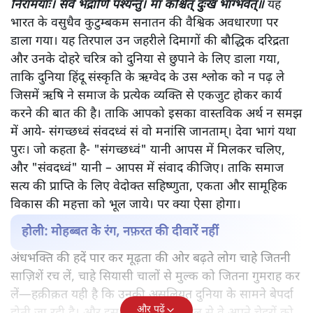
निरामयाः। सर्वे भद्राणि पश्यन्तु। मा कश्चित् दुःख भाग्भवेत्॥
यह
भारत के वसुधैव कुटुम्बकम सनातन की वैश्विक अवधारणा पर
डाला गया। यह तिरपाल उन जहरीले दिमागों की बौद्धिक दरिद्रता
और उनके दोहरे चरित्र को दुनिया से छुपाने के लिए डाला गया,
ताकि दुनिया हिंदू संस्कृति के ऋग्वेद के उस श्लोक को न पढ़ ले
जिसमें ऋषि ने समाज के प्रत्येक व्यक्ति से एकजुट होकर कार्य
करने की बात की है। ताकि आपको इसका वास्तविक अर्थ न समझ
में आये- संगच्छध्वं संवदध्वं सं वो मनांसि जानताम्। देवा भागं यथा
पुरः। जो कहता है- "संगच्छध्वं" यानी आपस में मिलकर चलिए,
और "संवदध्वं" यानी – आपस में संवाद कीजिए। ताकि समाज
सत्य की प्राप्ति के लिए वेदोक्त सहिष्णुता, एकता और सामूहिक
विकास की महत्ता को भूल जाये। पर क्या ऐसा होगा।
होली: मोहब्बत के रंग, नफ़रत की दीवारें नहीं
अंधभक्ति की हदें पार कर मूढ़ता की ओर बढ़ते लोग चाहे जितनी
साज़िशें रच लें, चाहे सियासी चालों से मुल्क को जितना गुमराह कर
लें—हक़ीक़त यही है कि उनकी असलियत दुनिया के सामने बेपर्दा
और पढ़ें