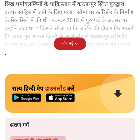
सिख धर्मावलम्बियों के पाकिस्तान में करतारपुर स्थित गुरुद्वारा
दरबार साहिब में जाने के लिए पंजाब सीमा पर कॉरिडोर के निर्माण
के सिलसिले में की थी। नवम्बर 2018 में गुरु पर्व के अवसर पर
उन्होंने कहा था :’ किसने सोचा था कि बर्लिन की दीवार गिर सकती
है! शायद गुरु नानक देवजी के आशीर्वाद से करतारपुर कॉरिडोर
और पढ़ें
(भारत-पाक के !) जन-जन को जोड़ने का बड़ा कारण बन सकता
है!‘
सत्य हिन्दी ऐप
डाउनलोड
करें
श्रवण गर्ग