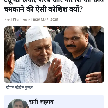
उर्दू को लेकर फरेब और नीतीश की छवि
चमकाने की ऐसी कोशिश क्यों?
बिहार
|
समी अहमद
|
29 MAR, 2025
सीएम नीतीश कुमार
समी अहमद