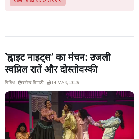
श्रवण गर्ग
की और स्टोरी पढ़ें
`ह्वाइट नाइट्स’ का मंचन: उजली
स्वप्निल रातें और दोस्तोवस्की
विविध
|
रवीन्द्र त्रिपाठी
|
14 MAR, 2025