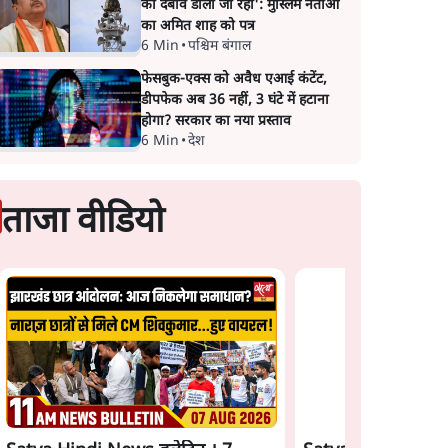
का दबाव डाला जा रहा': मुस्लिम नेताओं
का अमित शाह को पत्र
6 Min
•
पश्चिम बंगाल
फेसबुक-एक्स को अवैध एआई कंटेंट,
डीपफेक अब 36 नहीं, 3 घंटे में हटाना
होगा? सरकार का नया प्रस्ताव
6 Min
•
देश
ताजा वीडियो