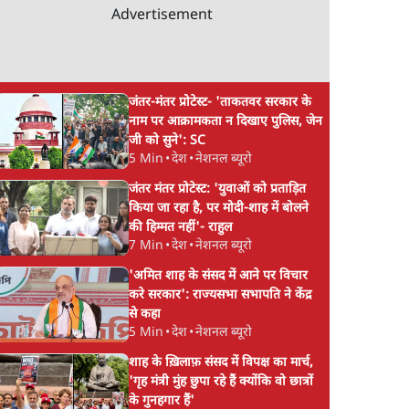
Advertisement
जंतर-मंतर प्रोटेस्ट- 'ताकतवर सरकार के
नाम पर आक्रामकता न दिखाए पुलिस, जेन
जी को सुने': SC
5 Min
•
देश
•
नेशनल ब्यूरो
जंतर मंतर प्रोटेस्ट: 'युवाओं को प्रताड़ित
किया जा रहा है, पर मोदी-शाह में बोलने
की हिम्मत नहीं'- राहुल
7 Min
•
देश
•
नेशनल ब्यूरो
'अमित शाह के संसद में आने पर विचार
करे सरकार': राज्यसभा सभापति ने केंद्र
से कहा
5 Min
•
देश
•
नेशनल ब्यूरो
शाह के ख़िलाफ़ संसद में विपक्ष का मार्च,
'गृह मंत्री मुंह छुपा रहे हैं क्योंकि वो छात्रों
के गुनहगार हैं'