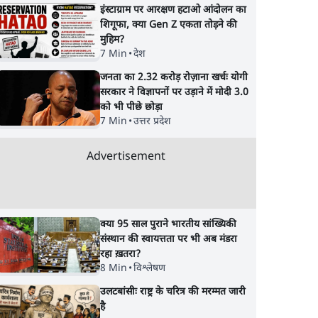
इंस्टाग्राम पर आरक्षण हटाओ आंदोलन का
शिगूफा, क्या Gen Z एकता तोड़ने की
मुहिम?
7 Min
•
देश
जनता का 2.32 करोड़ रोज़ाना खर्चः योगी
सरकार ने विज्ञापनों पर उड़ाने में मोदी 3.0
को भी पीछे छोड़ा
7 Min
•
उत्तर प्रदेश
Advertisement
क्या 95 साल पुराने भारतीय सांख्यिकी
संस्थान की स्वायत्तता पर भी अब मंडरा
रहा ख़तरा?
8 Min
•
विश्लेषण
उलटबांसीः राष्ट्र के चरित्र की मरम्मत जारी
है