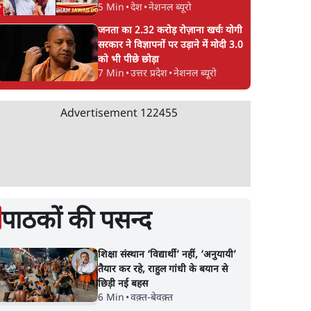
5 Min
•
देश
•
नेशनल ब्यूरो
जनता का 2.32 करोड़ रोज़ाना खर्चः योगी
सरकार ने विज्ञापनों पर उड़ाने में मोदी 3.0
को भी पीछे छोड़ा
7 Min
•
उत्तर प्रदेश
•
नेशनल ब्यूरो
Advertisement
122455
पाठकों की पसन्द
शिक्षा संस्थान ‘विद्यार्थी’ नहीं, ‘अनुयायी’
तैयार कर रहे, राहुल गांधी के बयान से
छिड़ी नई बहस
6 Min
•
वक़्त-बेवक़्त