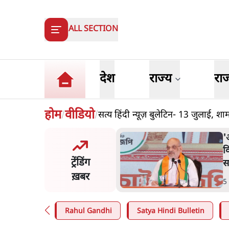
ALL SECTION
देश
राज्य
रा
होम
वीडियो
सत्य हिंदी न्यूज़ बुलेटिन- 13 जुलाई, श
/
/
मंतर प्रोटेस्ट: 'युवाओं को
'
ड़ित किया जा रहा है, पर मोदी-
व
ट्रेंडिंग
ें बोलने की हिम्मत नहीं'- राहुल
स
ख़बर
n
.
देश
5
Rahul Gandhi
Satya Hindi Bulletin