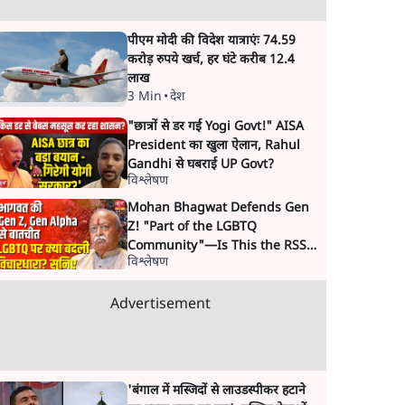
पीएम मोदी की विदेश यात्राएंः 74.59
करोड़ रुपये खर्च, हर घंटे करीब 12.4
लाख
3 Min
•
देश
"छात्रों से डर गई Yogi Govt!" AISA
President का खुला ऐलान, Rahul
Gandhi से घबराई UP Govt?
विश्लेषण
Mohan Bhagwat Defends Gen
Z! "Part of the LGBTQ
Community"—Is This the RSS's
विश्लेषण
New Move?
Advertisement
'बंगाल में मस्जिदों से लाउडस्पीकर हटाने