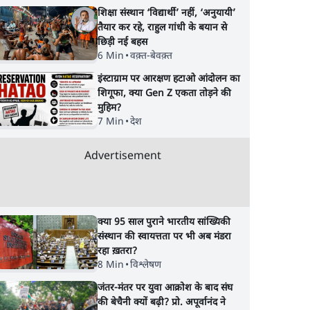
शिक्षा संस्थान ‘विद्यार्थी’ नहीं, ‘अनुयायी’
तैयार कर रहे, राहुल गांधी के बयान से
छिड़ी नई बहस
6 Min
•
वक़्त-बेवक़्त
इंस्टाग्राम पर आरक्षण हटाओ आंदोलन का
शिगूफा, क्या Gen Z एकता तोड़ने की
मुहिम?
7 Min
•
देश
Advertisement
क्या 95 साल पुराने भारतीय सांख्यिकी
संस्थान की स्वायत्तता पर भी अब मंडरा
रहा ख़तरा?
8 Min
•
विश्लेषण
जंतर-मंतर पर युवा आक्रोश के बाद संघ
की बेचैनी क्यों बढ़ी? प्रो. अपूर्वानंद ने