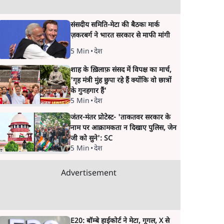
संसदीय समिति-मेटा की बैठकः मार्क
ज़करबर्ग ने भारत सरकार से माफी मांगी
5 Min
•
देश
शाह के ख़िलाफ़ संसद में विपक्ष का मार्च,
'गृह मंत्री मुंह छुपा रहे हैं क्योंकि वो छात्रों
के गुनहगार हैं'
5 Min
•
देश
जंतर-मंतर प्रोटेस्ट- 'ताकतवर सरकार के
नाम पर आक्रामकता न दिखाए पुलिस, जेन
जी को सुने': SC
5 Min
•
देश
Advertisement
E20: बॉम्बे हाईकोर्ट ने मेटा, गूगल, X से