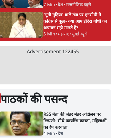
7 Min
•
देश
•
राजनीतिक ब्यूरो
'गूंगी गुड़िया' वाले तंज पर एनसीपी ने
कांग्रेस से पूछा- क्या आप इंदिरा गांधी का
अपमान सही मानते हैं?
5 Min
•
महाराष्ट्र
•
मुंबई ब्यूरो
Advertisement
122455
पाठकों की पसन्द
RSS नेता की जंतर मंतर आंदोलन पर
टिप्पणी- सीधे फायरिंग कराता, महिलाओं
का रेप करवाता
4 Min
•
देश