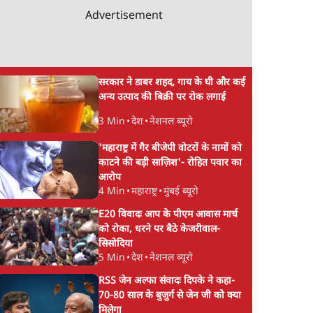
Advertisement
सरकार ने डाबर शहद, गाय के घी और कई
अन्य उत्पाद की बिक्री पर रोक लगाई
3 Min
•
देश
•
नेशनल ब्यूरो
'महाराष्ट्र में गैर बीजेपी वोटरों के नामों को
काटने की बड़ी साज़िश'- रोहित पवार का
आरोप
4 Min
•
महाराष्ट्र
•
मुंबई ब्यूरो
E20 विवादः आप के पीएम आवास मार्च
को रोका, धरने पर बैठे केजरीवाल-
सिसोदिया
5 Min
•
देश
•
नेशनल ब्यूरो
RSS जेन अल्फा संवादः दिपके ने कहा-
70-80 साल के बुजुर्ग से जेन जी को क्या
मिलेगा