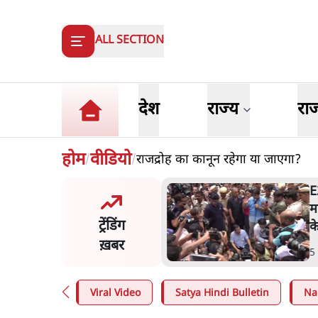
ALL SECTION
देश
राज्य
रा
होम
वीडियो
राजद्रोह का कानून रहेगा या जाएगा?
/
/
ष्ट्र में गैर बीजेपी वोटरों के नामों
E
टने की बड़ी साज़िश'- रोहित
म
ट्रेंडिंग
 का आरोप
क
ख़बर
n
.
महाराष्ट्र
5
Viral Video
Satya Hindi Bulletin
Na