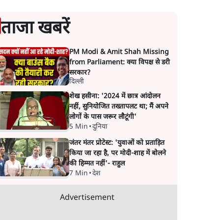
ताजा खबरें
PM Modi & Amit Shah Missing
from Parliament: क्या विपक्ष से डरी
सरकार?
दिल्ली
शेख हसीना: '2024 में छात्र आंदोलन
नहीं, सुनियोजित तख्तापलट था; मैं अपने
लोगों के पास जरूर लौटूंगी'
5 Min
•
दुनिया
जंतर मंतर प्रोटेस्ट: 'युवाओं को प्रताड़ित
किया जा रहा है, पर मोदी-शाह में बोलने
की हिम्मत नहीं'- राहुल
7 Min
•
देश
Advertisement