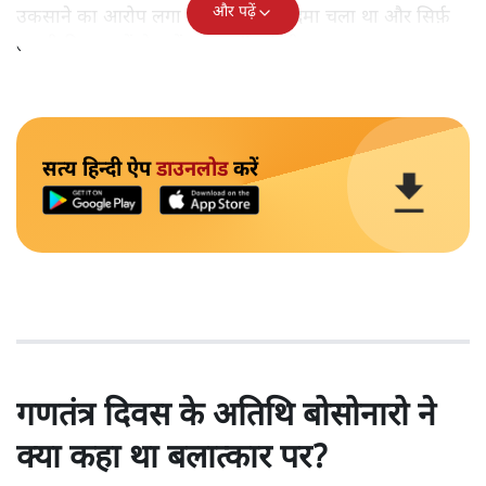
और पढ़ें
उकसाने का आरोप लगा था, उन पर मुक़दमा चला था और सिर्फ़
तकनीकी कारणों से उन्हें सज़ा नहीं हुई थी।
सत्य हिन्दी ऐप
डाउनलोड
करें
गणतंत्र दिवस के अतिथि बोसोनारो ने
क्या कहा था बलात्कार पर?