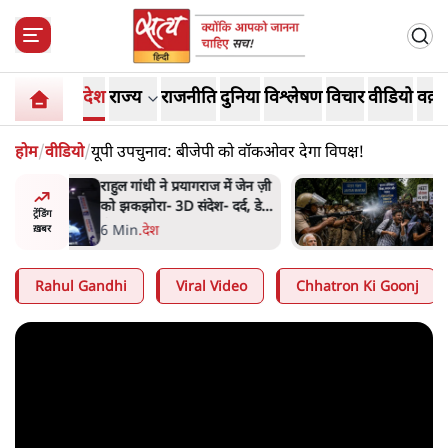
देश
राज्य
राजनीति
दुनिया
विश्लेषण
विचार
वीडियो
वक़्त
होम
/
वीडियो
/
यूपी उपचुनाव: बीजेपी को वॉकओवर देगा विपक्ष!
में जेन ज़ी
पीएम मोदी लाल किले से बताएं
र्द, डेटा,
पैलेट गन चलाने का आदेश किसका
ट्रेंडिंग
था, जंतर मंतर हमाराः CJP
5 Min
.
देश
ख़बर
Rahul Gandhi
Viral Video
Chhatron Ki Goonj