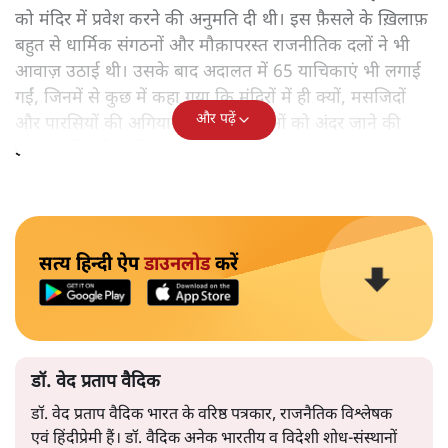
को मंदिर में प्रवेश करने की अनुमति दी थी। इस फ़ैसले के ख़िलाफ़
बहुत से धार्मिक संगठनों और मौक़ापरस्त राजनीतिक दलों ने भी
आवाज़ उठाई थी। उसके बाद अदालत में 65 याचिकाएं भी लगाई
गईं, जिनमें से कुछ में कहा गया कि मंदिरों में ही क्यों, मसजिदों
और पढ़ें
और पारसियों की अगियारी में भी महिलाओं को अंदर जाने की
इजाजत मिलनी चाहिए।
सत्य हिन्दी ऐप
डाउनलोड
करें
डॉ. वेद प्रताप वैदिक
डॉ. वेद प्रताप वैदिक भारत के वरिष्ठ पत्रकार, राजनैतिक विश्लेषक
एवं हिंदीप्रेमी हैं। डॉ. वैदिक अनेक भारतीय व विदेशी शोध-संस्थानों