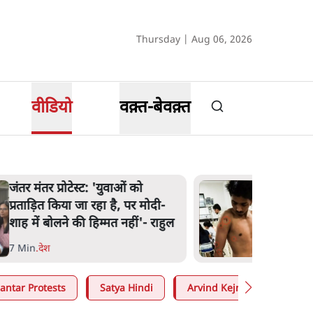
Thursday | Aug 06, 2026
वीडियो
वक़्त-बेवक़्त
पेंटर प्रशांत की दर्दनाक दास्तान- जंतर
मंतर पर पैलेट गन से 5 नहीं, 6 लोग
घायल हुए
6 Min
.
देश
antar Protests
Satya Hindi
Arvind Kejriwal
Moh