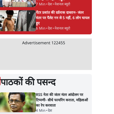
7 Min
•
देश
•
नेशनल ब्यूरो
पेंटर प्रशांत की दर्दनाक दास्तान- जंतर
मंतर पर पैलेट गन से 5 नहीं, 6 लोग घायल
हुए
6 Min
•
देश
•
नेशनल ब्यूरो
Advertisement
122455
पाठकों की पसन्द
RSS नेता की जंतर मंतर आंदोलन पर
टिप्पणी- सीधे फायरिंग कराता, महिलाओं
का रेप करवाता
4 Min
•
देश