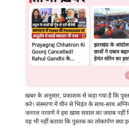
Prayagraj Chhatron Ki
झारखंड के आंदोल
Goonj Cancelled!
छात्रों ने दबाव बढ
Rahul Gandhi के
हेमंत सोरेन का इस्
Student Outreach से
मांगा, 10 को घेरेंगे
डरी BJP? | Ashutosh
विधानसभा
खबर के अनुसार, प्रकाशक से कहा गया है कि पुस
करे। संस्मरण में चीन से भिड़ंत के साथ-साथ अग्न
जनरल नरवणे ने इस खास सवाल का जवाब नहीं दिय
यह भी नहीं बताया कि पुस्तक का लोकार्पण क्या 