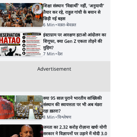
शिक्षा संस्थान ‘विद्यार्थी’ नहीं, ‘अनुयायी’
तैयार कर रहे, राहुल गांधी के बयान से
छिड़ी नई बहस
6 Min
•
वक़्त-बेवक़्त
इंस्टाग्राम पर आरक्षण हटाओ आंदोलन का
शिगूफा, क्या Gen Z एकता तोड़ने की
s
मेटा के सरेंडर के बाद भारत
राम मंदिर में चढ़ावे को 
मुहिम?
7 Min
•
देश
दोपहर 2
में केजरीवाल का इंस्टा हैंडल
विवाद: SP के मनोज या
बैनः AAP का आरोप
BJP और RSS पर निशा
Advertisement
साधा | CM योगी को क
चिट मिली
क्या 95 साल पुराने भारतीय सांख्यिकी
संस्थान की स्वायत्तता पर भी अब मंडरा
रहा ख़तरा?
8 Min
•
विश्लेषण
जनता का 2.32 करोड़ रोज़ाना खर्चः योगी
सरकार ने विज्ञापनों पर उड़ाने में मोदी 3.0