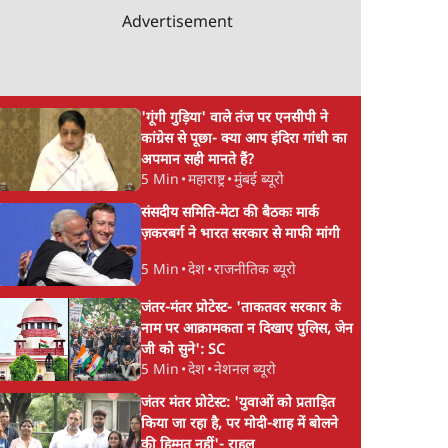
Advertisement
'गूंगी गुड़िया' वाले तंज पर एनसीपी ने
कांग्रेस से पूछा- क्या आप इंदिरा गांधी का
अपमान सही मानते हैं?
5 Min
•
महाराष्ट्र
•
मुंबई ब्यूरो
संसदीय समिति-मेटा की बैठकः मार्क
ज़करबर्ग ने भारत सरकार से माफी मांगी
5 Min
•
देश
•
राजनीतिक ब्यूरो
जंतर-मंतर प्रोटेस्ट- 'ताकतवर सरकार के
नाम पर आक्रामकता न दिखाए पुलिस, जेन
जी को सुने': SC
5 Min
•
देश
•
नेशनल ब्यूरो
जंतर मंतर प्रोटेस्ट: 'युवाओं को प्रताड़ित
किया जा रहा है, पर मोदी-शाह में बोलने
की हिम्मत नहीं'- राहुल