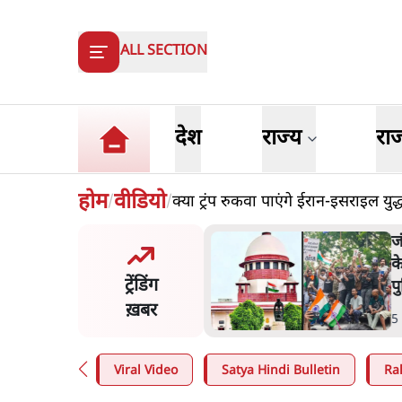
ALL SECTION
देश
राज्य
रा
होम
वीडियो
क्या ट्रंप रुकवा पाएंगे ईरान-इसराइल युद्
/
/
जंतर-मंतर प्रोटेस्ट- 'ताकतवर सरकार
के नाम पर आक्रामकता न दिखाए
ट्रेंडिंग
पुलिस, जेन जी को सुने': SC
ख़बर
5 Min
.
देश
Viral Video
Satya Hindi Bulletin
Ra