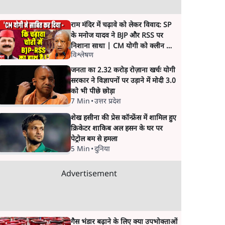
राम मंदिर में चढ़ावे को लेकर विवाद: SP
के मनोज यादव ने BJP और RSS पर
निशाना साधा | CM योगी को क्लीन चिट
विश्लेषण
मिली
जनता का 2.32 करोड़ रोज़ाना खर्चः योगी
सरकार ने विज्ञापनों पर उड़ाने में मोदी 3.0
को भी पीछे छोड़ा
7 Min
•
उत्तर प्रदेश
शेख हसीना की प्रेस कॉन्फ्रेंस में शामिल हुए
क्रिकेटर शाकिब अल हसन के घर पर
पेट्रोल बम से हमला
5 Min
•
दुनिया
Advertisement
गैस भंडार बढ़ाने के लिए क्या उपभोक्ताओं