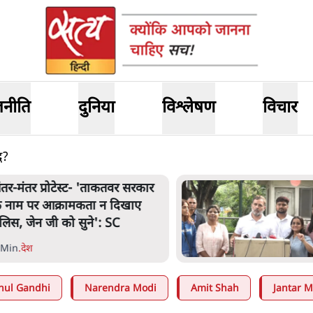
जनीति
दुनिया
विश्लेषण
विचार
ध?
जंतर मंतर प्रोटेस्ट: 'युवाओं को
प्रताड़ित किया जा रहा है, पर मोदी-
शाह में बोलने की हिम्मत नहीं'- राहुल
7 Min
.
देश
hul Gandhi
Narendra Modi
Amit Shah
Jantar M