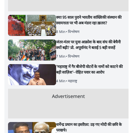
4 Min
•
देश
शिक्षा संस्थान ‘विद्यार्थी’ नहीं, ‘अनुयायी’ तैयार कर
रहे, राहुल गांधी के बयान से छिड़ी नई बहस
6 Min
•
वक़्त-बेवक़्त
इंस्टाग्राम पर आरक्षण हटाओ आंदोलन का शिगूफा,
क्या Gen Z एकता तोड़ने की मुहिम?
7 Min
•
देश
Advertisement
क्या 95 साल पुराने भारतीय सांख्यिकी संस्थान की
स्वायत्तता पर भी अब मंडरा रहा ख़तरा?
8 Min
•
विश्लेषण
जंतर-मंतर पर युवा आक्रोश के बाद संघ की बेचैनी
क्यों बढ़ी? प्रो. अपूर्वानंद ने बताईं 5 बड़ी वजहें