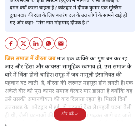
आरएसएस का ईको सिस्टम हिंदुओं में मानवता जैसी अच्छाई का
दमन क्यों करना चाहता है? कोटद्वार में दीपक कुमार एक मुस्लिम
दुकानदार की रक्षा के लिए बजरंग दल के उग्र लोगों के सामने खड़े हो
गए और कहा- "मेरा नाम मोहम्मद दीपक है।"
जिस समाज में वीरता जब
मात्र एक व्यक्ति का गुण बन कर रह
जाए और हिंसा और कायरता सामूहिक स्वभाव हो, उस समाज के
बारे में चिंता होनी चाहिए।समूह में जब मामूली इंसानियत की
पहचान घट जाती है, वीरता की ज़रूरत महसूस होने लगती है।एक
अकेले वीर को पूरा कायर समाज घेरकर मार डालता है क्योंकि वह
उसे उसकी अमानवीयता की याद दिलाता रहता है। पिछले दिनों
उत्तराखंड के कोटद्वार में हुई दो घटनाएँ देख लें।पहली घटना वैसी
और पढ़ें
ही थी, जैसी घटनाओं की खबर हम रोज़ाना पढ़कर आगे बढ़ जाते
हैं।भारत के तक़रीबन हर हिस्से से ऐसी खबर आती ही रहती है।