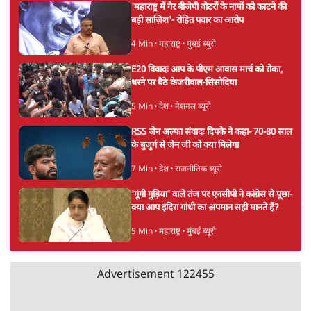
'सरकार ने आतंकी जैसा बर्ताव किया'
7 Min
•
तमिलनाडु
•
सत्य ब्यूरो
Advertisement
सरकार ने डाबर शहद, गाय के घी और कई अन्य
उत्पाद की बिक्री पर रोक लगाई
3 Min
•
देश
•
नेशनल ब्यूरो
'महाराष्ट्र में गैर बीजेपी वोटरों के नामों को काटने की
बड़ी साज़िश'- रोहित पवार का आरोप
4 Min
•
महाराष्ट्र
•
मुंबई ब्यूरो
E20 विवादः आप के पीएम आवास मार्च को रोका,
धरने पर बैठे केजरीवाल-सिसोदिया
5 Min
•
देश
•
नेशनल ब्यूरो