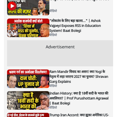
वीडियो
क्या चीन ने चुराया अमेरिका का चुनाव? ट्रंप के नए
दस्तावेजों का सच!
वीडियो
वांगचुक का अनशन, लोगों की नज़र राहुल पर क्यों ?
वीडियो
"लोकतंत्र के लिए बड़ा खतरा..." | Ashok
Vajpeyi Exposes RSS in Education
System! Baat Bolegi
वीडियो