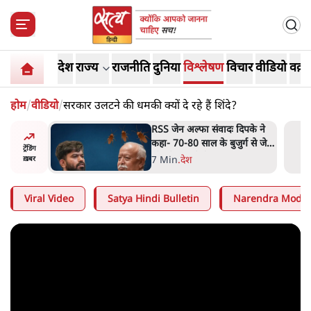
देश
राज्य
राजनीति
दुनिया
विश्लेषण
विचार
वीडियो
वक़्त
होम
/
वीडियो
/
सरकार उलटने की धमकी क्यों दे रहे हैं शिंदे?
दिपके ने
'गूंगी गुड़िया' वाले तंज पर एनसीपी
र्ग से जेन
ने कांग्रेस से पूछा- क्या आप इंदिरा
ट्रेंडिंग
गांधी का अपमान सही मानते हैं?
5 Min
.
महाराष्ट्र
ख़बर
Viral Video
Satya Hindi Bulletin
Narendra Modi