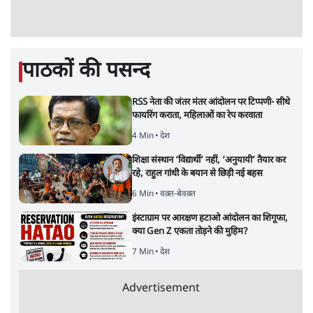
RSS जेन अल्फा संवादः दिपके ने कहा- 70-80 साल
के बुजुर्ग से जेन जी को क्या मिलेगा
7 Min
•
देश
•
राजनीतिक ब्यूरो
'गूंगी गुड़िया' वाले तंज पर एनसीपी ने कांग्रेस से पूछा-
क्या आप इंदिरा गांधी का अपमान सही मानते हैं?
5 Min
•
महाराष्ट्र
•
मुंबई ब्यूरो
Advertisement
122455
पाठकों की पसन्द
RSS नेता की जंतर मंतर आंदोलन पर टिप्पणी- सीधे
फायरिंग कराता, महिलाओं का रेप करवाता