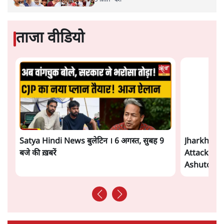
Advertisement
संसदीय समिति-मेटा की बैठकः मार्क ज़करबर्ग ने
भारत सरकार से माफी मांगी
5 Min
•
देश
शाह के ख़िलाफ़ संसद में विपक्ष का मार्च, 'गृह मंत्री
मुंह छुपा रहे हैं क्योंकि वो छात्रों के गुनहगार हैं'
5 Min
•
देश
ताजा वीडियो