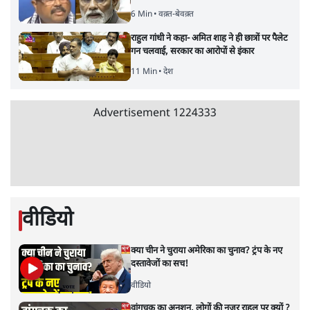
7 Min
•
विश्लेषण
'महाराष्ट्र में गैर बीजेपी वोटरों के नामों को काटने की
बड़ी साज़िश'- रोहित पवार का आरोप
4 Min
•
महाराष्ट्र
Advertisement
धर्मेन्द्र प्रधान का इस्तीफ़ा: उड़ गए मोदी की छवि के
परखचे।
6 Min
•
वक़्त-बेवक़्त
राहुल गांधी ने कहा- अमित शाह ने ही छात्रों पर पैलेट
गन चलवाई, सरकार का आरोपों से इंकार
11 Min
•
देश
Advertisement
1224333