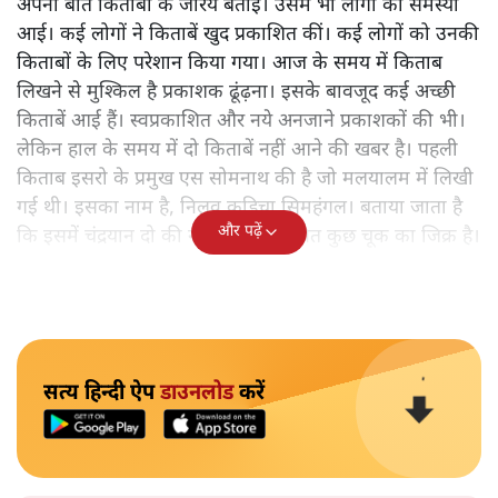
अपनी बात किताबों के जरिये बताई। उसमें भी लोगों को समस्या
आई। कई लोगों ने किताबें खुद प्रकाशित कीं। कई लोगों को उनकी
किताबों के लिए परेशान किया गया। आज के समय में किताब
लिखने से मुश्किल है प्रकाशक ढूंढ़ना। इसके बावजूद कई अच्छी
किताबें आई हैं। स्वप्रकाशित और नये अनजाने प्रकाशकों की भी।
लेकिन हाल के समय में दो किताबें नहीं आने की खबर है। पहली
किताब इसरो के प्रमुख एस सोमनाथ की है जो मलयालम में लिखी
गई थी। इसका नाम है, निलवु कुडिचा सिमहंगल। बताया जाता है
और पढ़ें
कि इसमें चंद्रयान दो की नाकामी से संबंधित कुछ चूक का जिक्र है।
सत्य हिन्दी ऐप
डाउनलोड
करें