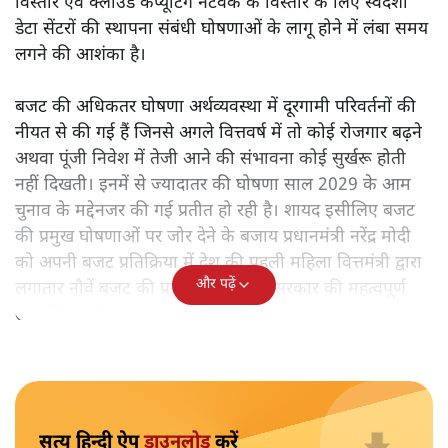
केंद्रीय वित्तमंत्री निर्मला सीतारमण द्वारा
संसद में प्रस्तुत साल
2026—27 का केंद्रीय बजट बीजेपी और प्रधानमंत्री नरेंद्र मोदी
द्वारा साल 2014 में जारी घोषणा पत्र की तरह वायदों का पुलिंदा
है। बजट में अधिकांश योजनाओं का साल—दो साल में तो
अर्थव्यवस्था पर कोई असर दिखता प्रतीत नहीं होता। इसकी वजह
दुर्लभ खनिज गलियारे से लेकर नए जलमार्गों के विकास तक
लगभग सभी बड़ी परियोजनाओं के लागू होने की अवधि खासी लंबी
होना है। इसी तरह रोजगार संवर्धन के दावे वाली पर्यटन सुविधाओं
के विस्तार एवं उनके लिए टूरिस्ट गाइड आदि के प्रशिक्षण एवं पैरा
मेडिकल सेवाओं के लिए प्रशिक्षण सुविधाओं की स्थापना अथवा
विस्तार एवं क्लाउड कंप्यूटिंग नेटवर्क के विस्तार के लिए स्वदेशी
डेटा सेंटरों की स्थापना संबंधी घोषणाओं के लागू होने में लंबा समय
लगने की आशंका है।
बजट की अधिकतर घोषणा अर्थव्यवस्था में दूरगामी परिवर्तनों की
नीयत से की गई हैं जिनसे अगले वित्तवर्ष में तो कोई रोजगार बढ़ने
अथवा पूंजी निवेश में तेजी आने की संभावना कोई सुर्खरू होती