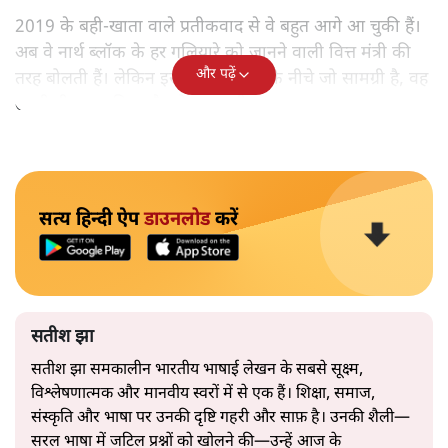
2019 के बही‑खाता वाले प्रतीकवाद से वे बहुत आगे आ चुकी हैं।
अब वे नार्थ ब्लॉक के हर गलियारे को जानने वाली वित्त मंत्री की
और पढ़ें
तरह बोलती हैं। लेकिन इस आत्मविश्वास के नीचे जो सामग्री है, वह
उतनी ही अनुमानित और दोहराव भरी।
सत्य हिन्दी ऐप
डाउनलोड
करें
सतीश झा
सतीश झा समकालीन भारतीय भाषाई लेखन के सबसे सूक्ष्म,
विश्लेषणात्मक और मानवीय स्वरों में से एक हैं। शिक्षा, समाज,
संस्कृति और भाषा पर उनकी दृष्टि गहरी और साफ़ है। उनकी शैली—
सरल भाषा में जटिल प्रश्नों को खोलने की—उन्हें आज के