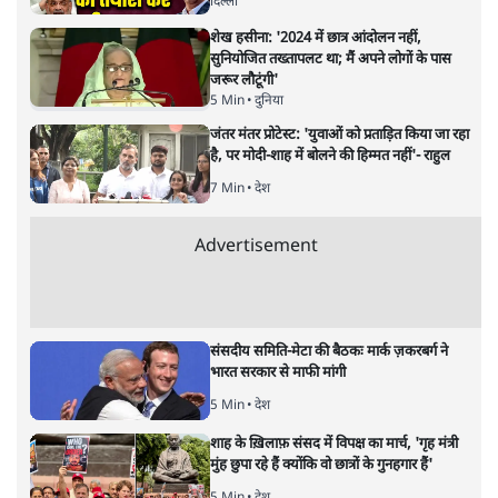
गैस भंडार बढ़ाने के लिए क्या उपभोक्ताओं पर सरकार
लगाएगी नई लेवी, रायटर्स की रिपोर्ट
5 Min
•
देश
Advertisement
PM Modi & Amit Shah Missing from
Parliament: क्या विपक्ष से डरी सरकार?
दिल्ली
शेख हसीना: '2024 में छात्र आंदोलन नहीं,
सुनियोजित तख्तापलट था; मैं अपने लोगों के पास
जरूर लौटूंगी'
5 Min
•
दुनिया
जंतर मंतर प्रोटेस्ट: 'युवाओं को प्रताड़ित किया जा रहा
है, पर मोदी-शाह में बोलने की हिम्मत नहीं'- राहुल
7 Min
•
देश