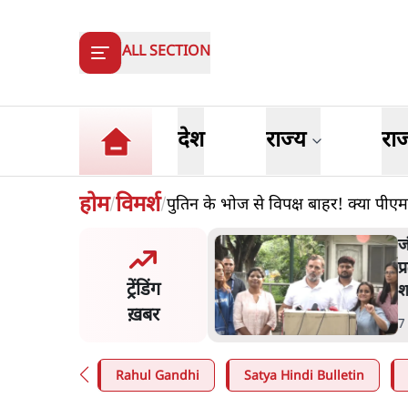
ALL SECTION
देश
राज्य
रा
होम
विमर्श
पुतिन के भोज से विपक्ष बाहर! क्या पी
/
/
मंतर प्रोटेस्ट- 'ताकतवर सरकार
ज
ाम पर आक्रामकता न दिखाए
प
ट्रेंडिंग
, जेन जी को सुने': SC
श
ख़बर
n
.
देश
7
Rahul Gandhi
Satya Hindi Bulletin