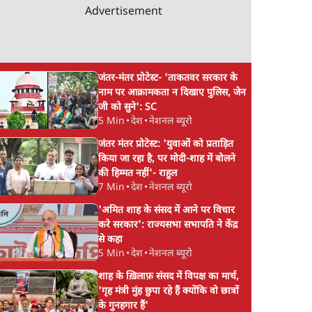
Gandhi से घबराई UP
Community"—Is T
Advertisement
Govt?
the RSS's New Mo
जंतर-मंतर प्रोटेस्ट- 'ताकतवर सरकार के
नाम पर आक्रामकता न दिखाए पुलिस, जेन
जी को सुने': SC
5 Min
•
देश
•
नेशनल ब्यूरो
जंतर मंतर प्रोटेस्ट: 'युवाओं को प्रताड़ित
किया जा रहा है, पर मोदी-शाह में बोलने
की हिम्मत नहीं'- राहुल
7 Min
•
देश
•
नेशनल ब्यूरो
'अमित शाह के संसद में आने पर विचार
करे सरकार': राज्यसभा सभापति ने केंद्र
से कहा
5 Min
•
देश
•
नेशनल ब्यूरो
शाह के ख़िलाफ़ संसद में विपक्ष का मार्च,
'गृह मंत्री मुंह छुपा रहे हैं क्योंकि वो छात्रों
के गुनहगार हैं'