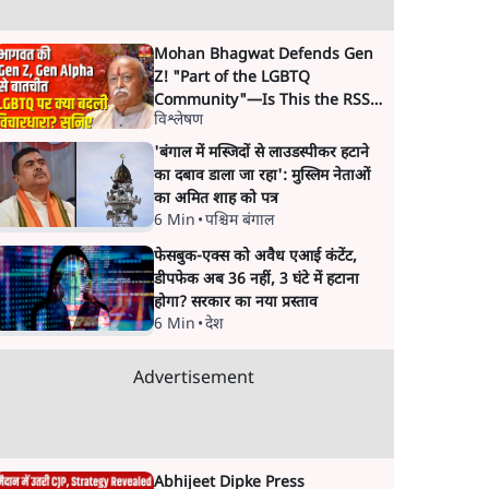
Mohan Bhagwat Defends Gen
Z! "Part of the LGBTQ
Community"—Is This the RSS's
विश्लेषण
New Move?
'बंगाल में मस्जिदों से लाउडस्पीकर हटाने
का दबाव डाला जा रहा': मुस्लिम नेताओं
का अमित शाह को पत्र
6 Min
•
पश्चिम बंगाल
फेसबुक-एक्स को अवैध एआई कंटेंट,
डीपफेक अब 36 नहीं, 3 घंटे में हटाना
होगा? सरकार का नया प्रस्ताव
6 Min
•
देश
Advertisement
Abhijeet Dipke Press