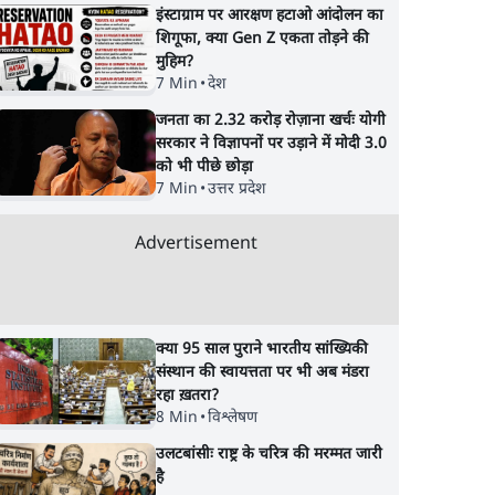
इंस्टाग्राम पर आरक्षण हटाओ आंदोलन का
शिगूफा, क्या Gen Z एकता तोड़ने की
मुहिम?
7 Min
•
देश
जनता का 2.32 करोड़ रोज़ाना खर्चः योगी
सरकार ने विज्ञापनों पर उड़ाने में मोदी 3.0
को भी पीछे छोड़ा
7 Min
•
उत्तर प्रदेश
Advertisement
क्या 95 साल पुराने भारतीय सांख्यिकी
संस्थान की स्वायत्तता पर भी अब मंडरा
रहा ख़तरा?
8 Min
•
विश्लेषण
उलटबांसीः राष्ट्र के चरित्र की मरम्मत जारी
है