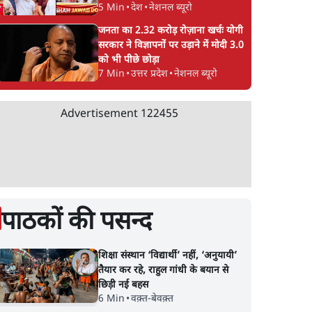
5 Min
•
देश
•
नेशनल ब्यूरो
जनता का 2.32 करोड़ रोज़ाना खर्चः योगी
सरकार ने विज्ञापनों पर उड़ाने में मोदी 3.0
को भी पीछे छोड़ा
7 Min
•
उत्तर प्रदेश
•
नेशनल ब्यूरो
Advertisement
122455
पाठकों की पसन्द
शिक्षा संस्थान ‘विद्यार्थी’ नहीं, ‘अनुयायी’
तैयार कर रहे, राहुल गांधी के बयान से
छिड़ी नई बहस
6 Min
•
वक़्त-बेवक़्त