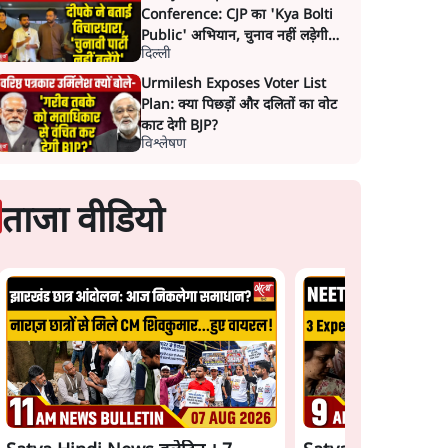
Conference: CJP का 'Kya Bolti
Public' अभियान, चुनाव नहीं लड़ेगी
दिल्ली
CJP!
Urmilesh Exposes Voter List
Plan: क्या पिछड़ों और दलितों का वोट
काट देगी BJP?
विश्लेषण
ताजा वीडियो