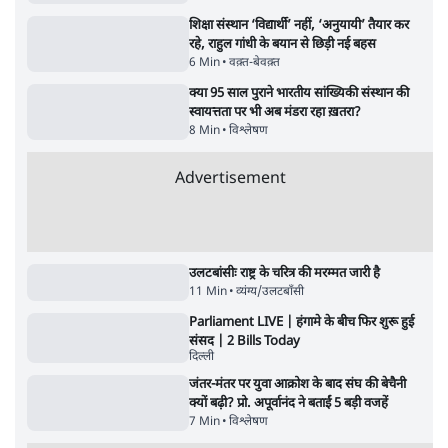
जेन-ज़ी के लिए नहीं, संघ की राजनैतिक हेजेमनी
बचाने आए हैं मोहन भागवत!
14 Min
•
विमर्श
होर्मुज समझौते के करीब पहुँचे ईरान-ओमान, लेकिन
स्ट्रेट को खोलने के लिए तेहरान ने रखी कड़ी शर्तें
8 Min
•
दुनिया
BJP-RSS की वजह से राहुल के प्रयागराज
'Chhatron Ki Goonj' कार्यक्रम में उमड़ी युवाओं
की भारी भीड़
1 Min
•
विश्लेषण
Advertisement
UPI नागरिकों के लिए रहेगा मुफ्त, बड़े व्यापारियों पर
लग सकता है मामूली चार्ज: केंद्र