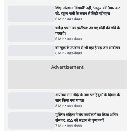
सर्वाधिक पढ़ी गयी खबरें
UPI पर प्रस्तावित शुल्क के पीछे ट्रंप का दबाव?
वीजा-मास्टरकार्ड को फायदा पहुँचाने की चर्चा
6 Min
•
विश्लेषण
•
नेशनल ब्यूरो
'E20- दाल में काला नहीं, पूरी दाल ही काली; वाहनों
को बरबाद कर रहा है इथेनॉल': राहुल
5 Min
•
देश
•
नेशनल ब्यूरो
Advertisement