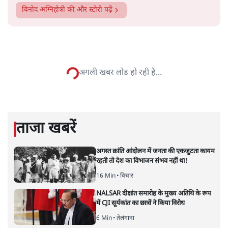
सत्य हिन्दी ऐप
डाउनलोड
करें
विनोद अग्निहोत्री
विनोद अग्निहोत्री वरिष्ठ पत्रकार हैं।
विनोद अग्निहोत्री
की और स्टोरी पढ़ें