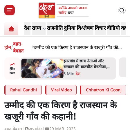
देश
राज्य
राजनीति
दुनिया
विश्लेषण
विचार
वीडियो
वक़्त
वक़्त-
होम
/
/
उम्मीद की एक किरण है राजस्थान के खजूरी गाँव की
बेवक़्त
कहानी!
नामाः ये
झारखंड में छात्र नेताओं और
सरकार की बातचीत बेनतीजा,
ट्रेंडिंग
आंदोलन जारी
5 Min
.
देश
ख़बर
Rahul Gandhi
Viral Video
Chhatron Ki Goonj
उम्मीद की एक किरण है राजस्थान के
खजूरी गाँव की कहानी!
वक़्त-बेवक़्त
|
अपूर्वानंद
|
29 MAR, 2025