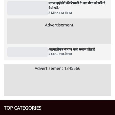
मार्क ज़करबर्ग का माफीनामाः ये बहुत अंदर की बात
है
9 Min
•
विश्लेषण
•
शीतल पी. सिंह
झारखंड में छात्र नेताओं और सरकार की बातचीत
बेनतीजा, आंदोलन जारी
5 Min
•
देश
•
सत्य ब्यूरो
जंतर मंतर से गायब ABVP रांची में छात्रों के लिए क्यों
प्रोटेस्ट कर रही है
6 Min
•
देश
•
सत्य ब्यूरो
सुखबीर बादल और पीएम मोदी मिले, पंजाब चुनाव से
पहले बीजेपी-अकाली दल गठबंधन की अटकलें तेज
6 Min
•
पंजाब
•
सत्य ब्यूरो
राहुल गांधी ने प्रयागराज में जेन ज़ी को झकझोरा- 3D
संदेश- दर्द, डेटा, दौलत
6 Min
•
देश
•
राजनीतिक ब्यूरो