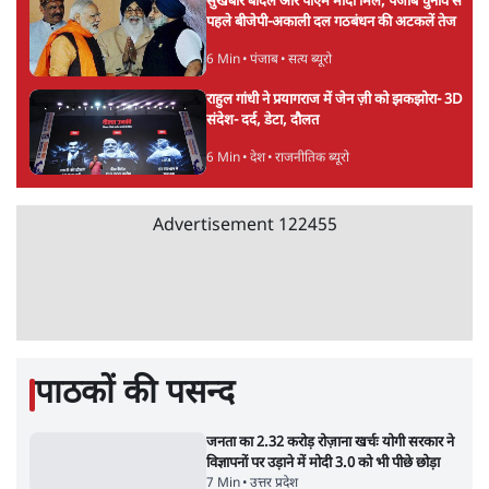
ताजा खबरें
अगस्त क्रांति आंदोलन में जनता की एकजुटता कायम
रहती तो देश का विभाजन संभव नहीं था!
16 Min
•
विचार
NALSAR दीक्षांत समारोह के मुख्य अतिथि के रूप
में CJI सूर्यकांत का छात्रों ने किया विरोध
6 Min
•
तेलंगाना
ईरान ने जारी किया मुजतबा खामेनेई का वीडियो;
स्वास्थ्य पर इसराइली मीडिया में चल रही थीं अफवाहें
7 Min
•
दुनिया
Advertisement