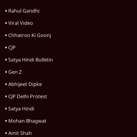
Advertisement
उलटबांसीः राष्ट्र के चरित्र की मरम्मत जारी है
11 Min
•
व्यंग्य/उलटबाँसी
Parliament LIVE | हंगामे के बीच फिर शुरू हुई
संसद | 2 Bills Today
दिल्ली
जंतर-मंतर पर युवा आक्रोश के बाद संघ की बेचैनी
क्यों बढ़ी? प्रो. अपूर्वानंद ने बताईं 5 बड़ी वजहें
7 Min
•
विश्लेषण
Advertisement
मैं अपने सारे सर्टिफिकेट दिखाने को तैयार, मोदी जी
भी अपनी डिग्री दिखाएंः दिपके