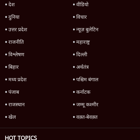
Advertisement
122455
पाठकों की पसन्द
जनता का 2.32 करोड़ रोज़ाना खर्चः योगी सरकार ने
विज्ञापनों पर उड़ाने में मोदी 3.0 को भी पीछे छोड़ा
7 Min
•
उत्तर प्रदेश
शिक्षा संस्थान ‘विद्यार्थी’ नहीं, ‘अनुयायी’ तैयार कर
रहे, राहुल गांधी के बयान से छिड़ी नई बहस
6 Min
•
वक़्त-बेवक़्त
क्या 95 साल पुराने भारतीय सांख्यिकी संस्थान की
स्वायत्तता पर भी अब मंडरा रहा ख़तरा?
8 Min
•
विश्लेषण