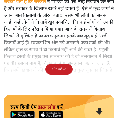
सबको पता है कि सरकार
ने मीडिया को पूरी तरह नियंत्रित कर रखा
है और सरकार के खिलाफ खबरें नहीं छपती हैं। ऐसे में कुछ लोगों ने
अपनी बात किताबों के जरिये बताई। उसमें भी लोगों को समस्या
आई। कई लोगों ने किताबें खुद प्रकाशित कीं। कई लोगों को उनकी
किताबों के लिए परेशान किया गया। आज के समय में किताब
लिखने से मुश्किल है प्रकाशक ढूंढ़ना। इसके बावजूद कई अच्छी
किताबें आई हैं। स्वप्रकाशित और नये अनजाने प्रकाशकों की भी।
लेकिन हाल के समय में दो किताबें नहीं आने की खबर है। पहली
किताब इसरो के प्रमुख एस सोमनाथ की है जो मलयालम में लिखी
गई थी। इसका नाम है, निलवु कुडिचा सिमहंगल। बताया जाता है
और पढ़ें
कि इसमें चंद्रयान दो की नाकामी से संबंधित कुछ चूक का जिक्र है।
सत्य हिन्दी ऐप
डाउनलोड
करें