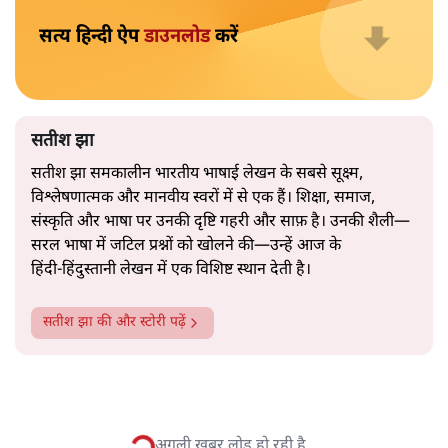
इकोनॉमी”, “उत्पादकता”, “लचीलापन”—सब कुछ एक अनुभवी
नेता की सहजता से पिरोया गया।
2019 के बही‑खाता वाले प्रतीकवाद से वे बहुत आगे आ चुकी हैं।
अब वे नार्थ ब्लॉक के हर गलियारे को जानने वाली वित्त मंत्री की
और पढ़ें
तरह बोलती हैं। लेकिन इस आत्मविश्वास के नीचे जो सामग्री है, वह
उतनी ही अनुमानित और दोहराव भरी।
सत्य हिन्दी ऐप
डाउनलोड
करें
सतीश झा
सतीश झा समकालीन भारतीय भाषाई लेखन के सबसे सूक्ष्म,