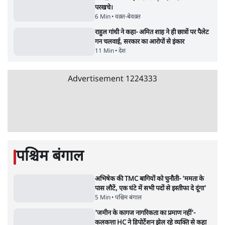
क्यों बढ़ी? प्रो. अपूर्वानंद ने बताईं 5 बड़ी वजहें
7 Min
•
विश्लेषण
'महाराष्ट्र में गैर बीजेपी वोटरों के नामों को काटने की
बड़ी साज़िश'- रोहित पवार का आरोप
4 Min
•
महाराष्ट्र
Advertisement
धर्मेन्द्र प्रधान का इस्तीफ़ा: उड़ गए मोदी की छवि के
परखचे।
6 Min
•
वक़्त-बेवक़्त
राहुल गांधी ने कहा- अमित शाह ने ही छात्रों पर पैलेट
गन चलवाई, सरकार का आरोपों से इंकार
11 Min
•
देश
Advertisement
1224333