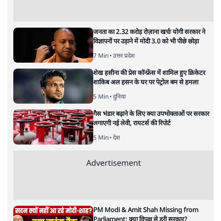
2 Min
•
देश
मेटा के सरेंडर के बाद भारत में केजरीवाल का इंस्टा
हैंडल बैनः AAP का आरोप
3 Min
•
देश
राम मंदिर में चढ़ावे को लेकर विवाद: SP के मनोज
यादव ने BJP और RSS पर निशाना साधा | CM
योगी को क्लीन चिट मिली
विश्लेषण
Advertisement
जनता का 2.32 करोड़ रोज़ाना खर्चः योगी सरकार ने
विज्ञापनों पर उड़ाने में मोदी 3.0 को भी पीछे छोड़ा
7 Min
•
उत्तर प्रदेश
शेख हसीना की प्रेस कॉन्फ्रेंस में शामिल हुए क्रिकेटर
शाकिब अल हसन के घर पर पेट्रोल बम से हमला
5 Min
•
दुनिया