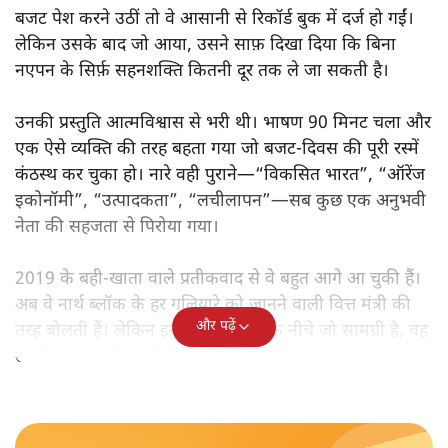
मोदी सरकार का बजट 2026 बड़े बदलाव का वादा करता दिखता है,
लेकिन क्या वह देहलीज़ पार कर पाया? नीतिगत झिझक, अधूरे सुधार
और ठहरे फैसलों के बीच बजट की आलोचनात्मक समीक्षा पढ़िए।
निर्मला सीतारमण जब 1 फ़रवरी
2026 को अपना नौवाँ केंद्रीय
बजट पेश करने उठीं तो वे आसानी से रिकॉर्ड बुक में दर्ज हो गईं।
लेकिन उसके बाद जो आया, उसने साफ़ दिखा दिया कि बिना
नएपन के सिर्फ़ सहनशक्ति कितनी दूर तक ले जा सकती है।
उनकी प्रस्तुति आत्मविश्वास से भरी थी। भाषण 90 मिनट चला और
एक ऐसे व्यक्ति की तरह बहता गया जो बजट‑दिवस की पूरी रस्में
कंठस्थ कर चुका हो। नारे वही पुराने—“विकसित भारत”, “ऑरेंज