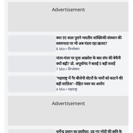
पाठकों की पसन्द
RSS नेता की जंतर मंतर आंदोलन पर टिप्पणी- सीधे
फायरिंग कराता, महिलाओं का रेप करवाता
4 Min
•
देश
शिक्षा संस्थान ‘विद्यार्थी’ नहीं, ‘अनुयायी’ तैयार कर
रहे, राहुल गांधी के बयान से छिड़ी नई बहस
6 Min
•
वक़्त-बेवक़्त
इंस्टाग्राम पर आरक्षण हटाओ आंदोलन का शिगूफा,
क्या Gen Z एकता तोड़ने की मुहिम?
7 Min
•
देश
Advertisement
क्या 95 साल पुराने भारतीय सांख्यिकी संस्थान की
स्वायत्तता पर भी अब मंडरा रहा ख़तरा?
8 Min
•
विश्लेषण
जंतर-मंतर पर युवा आक्रोश के बाद संघ की बेचैनी