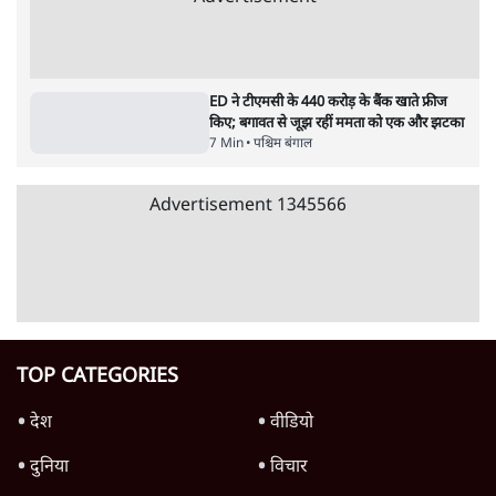
ममता का बीजेपी को वीडियो संदेश- 'मुझे चुप कराना
है तो तुम लोगों को मुझे मारना होगा'
3 Min
•
पश्चिम बंगाल
बंगाल राज्यसभा उपचुनाव में तीनों सीटों पर बीजेपी ने
उतारे टीएमसी के दलबदलू उम्मीदवार
6 Min
•
पश्चिम बंगाल
TMC फ्रीज बैंक खातों से निकाल सकेगी पैसा;
कलकत्ता HC से शुभेंदु सरकार को झटका
6 Min
•
पश्चिम बंगाल
Advertisement
ED ने टीएमसी के 440 करोड़ के बैंक खाते फ्रीज
किए; बगावत से जूझ रहीं ममता को एक और झटका
7 Min
•
पश्चिम बंगाल
Advertisement
1345566