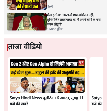
गैस भंडार बढ़ाने के लिए क्या उपभोक्ताओं पर सरकार
लगाएगी नई लेवी, रायटर्स की रिपोर्ट
5 Min
•
देश
Advertisement
PM Modi & Amit Shah Missing from
Parliament: क्या विपक्ष से डरी सरकार?
दिल्ली
शेख हसीना: '2024 में छात्र आंदोलन नहीं,
सुनियोजित तख्तापलट था; मैं अपने लोगों के पास
जरूर लौटूंगी'
5 Min
•
दुनिया
ताजा वीडियो