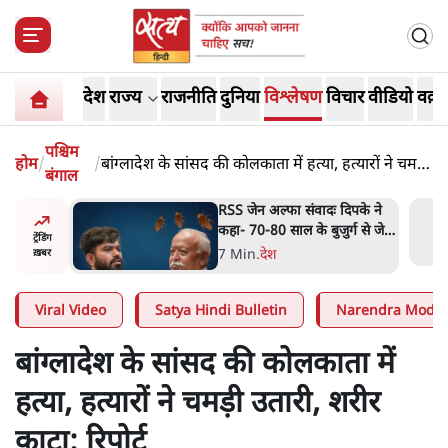
देश
राज्य
राजनीति
दुनिया
विश्लेषण
विचार
वीडियो
वक़्त
पश्चिम
होम
/
/
बांग्लादेश के सांसद की कोलकाता में हत्या, हत्यारों ने चमड़ी
बंगाल
उतारी, शरीर काटा: रिपोर्ट
ीएम आवास
RSS जेन अल्फा संवादः दिपके ने
बैठे
कहा- 70-80 साल के बुजुर्ग से जेन
ट्रेंडिंग
जी को क्या मिलेगा
7 Min
.
देश
ख़बर
Viral Video
Satya Hindi Bulletin
Narendra Modi
बांग्लादेश के सांसद की कोलकाता में
हत्या, हत्यारों ने चमड़ी उतारी, शरीर
काटा: रिपोर्ट