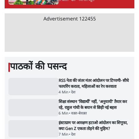
'गूंगी गुड़िया' वाले तंज पर एनसीपी ने कांग्रेस से पूछा-
क्या आप इंदिरा गांधी का अपमान सही मानते हैं?
5 Min
•
महाराष्ट्र
•
मुंबई ब्यूरो
संसदीय समिति-मेटा की बैठकः मार्क ज़करबर्ग ने
भारत सरकार से माफी मांगी
5 Min
•
देश
•
राजनीतिक ब्यूरो
जंतर-मंतर प्रोटेस्ट- 'ताकतवर सरकार के नाम पर
आक्रामकता न दिखाए पुलिस, जेन जी को सुने': SC
5 Min
•
देश
•
नेशनल ब्यूरो
Advertisement
122455