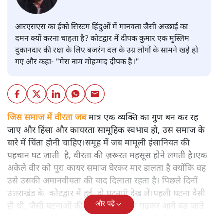
आरएसएस का ईको सिस्टम हिंदुओं में मानवता जैसी अच्छाई का
दमन क्यों करना चाहता है? कोटद्वार में दीपक कुमार एक मुस्लिम
दुकानदार की रक्षा के लिए बजरंग दल के उग्र लोगों के सामने खड़े हो
गए और कहा- "मेरा नाम मोहम्मद दीपक है।"
जिस समाज में वीरता जब
मात्र एक व्यक्ति का गुण बन कर रह
जाए और हिंसा और कायरता सामूहिक स्वभाव हो, उस समाज के
बारे में चिंता होनी चाहिए।समूह में जब मामूली इंसानियत की
पहचान घट जाती है, वीरता की ज़रूरत महसूस होने लगती है।एक
अकेले वीर को पूरा कायर समाज घेरकर मार डालता है क्योंकि वह
उसे उसकी अमानवीयता की याद दिलाता रहता है। पिछले दिनों
उत्तराखंड के कोटद्वार में हुई दो घटनाएँ देख लें।पहली घटना वैसी
और पढ़ें
ही थी, जैसी घटनाओं की खबर हम रोज़ाना पढ़कर आगे बढ़ जाते