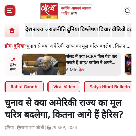
देश
राज्य
राजनीति
दुनिया
विश्लेषण
विचार
वीडियो
वक़्त
होम
/
दुनिया
/
चुनाव से क्या अमेरिकी राज्य का मूल चरित्र बदलेगा, कितना
आगे हैं हैरिस?
 बताएं
संसद में क्या FCRA बिल पेश कर
देश किसका
सकते हैं शाह? कांग्रेस ने अपने
ट्रेंडिंग
JP
सांसदों के लिए जारी किया व्हिप
6 Min
.
देश
ख़बर
Rahul Gandhi
Viral Video
Satya Hindi Bulletin
चुनाव से क्या अमेरिकी राज्य का मूल
चरित्र बदलेगा, कितना आगे हैं हैरिस?
दुनिया
|
रामशरण जोशी
|
29 SEP, 2024