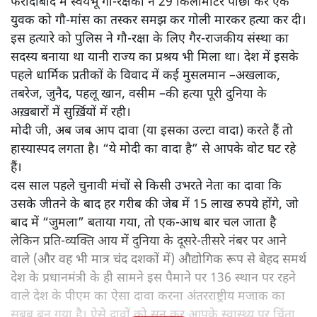
फरीदाबाद मे स्वयंभू गौ-रक्षकों ने 29 किलोमीटर पीछा कर एक
युवक को गौ-मांस का तस्कर समझ कर गोली मारकर हत्या कर दी।
इस हत्यारे को पुलिस ने गौ-रक्षा के लिए गैर-राजकीय संस्था का
सदस्य बनाया था यानी राज्य का प्रश्रय भी मिला था। देश में इसके
पहले धार्मिक प्रतीकों के विवाद में कई मुसलमान –अखलाक,
तबरेज, जुनैद, पहलू खान, वसीम –की हत्या पूरी दुनिया के
अख़बारों में सुर्ख़ियों में रही।
मोदी जी, अब जब आप दावा (या इसका उल्टा वादा) करते हैं तो
हास्यास्पद लगता है। “ये मोदी का वादा है” से आपके वोट घट रहे
हैं।
दस साल पहले चुनावी मंचों से किसी उभरते नेता का दावा कि
उसके जीतने के बाद हर गरीब की जेब में 15 लाख रुपये होंगे, जो
बाद में “जुमला” बताया गया, तो एक-आध बार चल जाता है
लेकिन प्रति-व्यक्ति आय में दुनिया के दूसरे-तीसरे नंबर पर आने
वाले (और वह भी मात्र चंद दशकों में) औद्योगिक रूप से बेहद समर्थ
देश के प्रधानमंत्री के ही सामने इस पैमाने पर 136 स्थान पर रहने
वाले देश के पीएम का ऐसा दावा करना अंतरराष्ट्रीय मजाक का
सबब बन गया है। ऐसे दावों को सुन कर आपके स्वास्थ्य पर चिंता