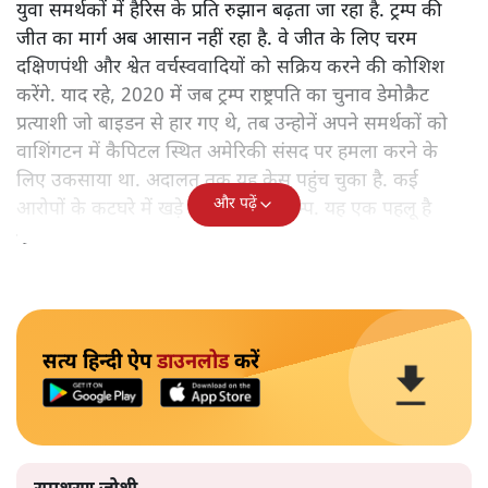
युवा समर्थकों में हैरिस के प्रति रुझान बढ़ता जा रहा है. ट्रम्प की
जीत का मार्ग अब आसान नहीं रहा है. वे जीत के लिए चरम
दक्षिणपंथी और श्वेत वर्चस्ववादियों को सक्रिय करने की कोशिश
करेंगे. याद रहे, 2020 में जब ट्रम्प राष्ट्रपति का चुनाव डेमोक्रैट
प्रत्याशी जो बाइडन से हार गए थे, तब उन्होनें अपने समर्थकों को
वाशिंगटन में कैपिटल स्थित अमेरिकी संसद पर हमला करने के
लिए उकसाया था. अदालत तक यह केस पहुंच चुका है. कई
और पढ़ें
आरोपों के कटघरे में खड़े हैं पूर्व राष्ट्रपति ट्रम्प. यह एक पहलू है
चुनाव का।
सत्य हिन्दी ऐप
डाउनलोड
करें