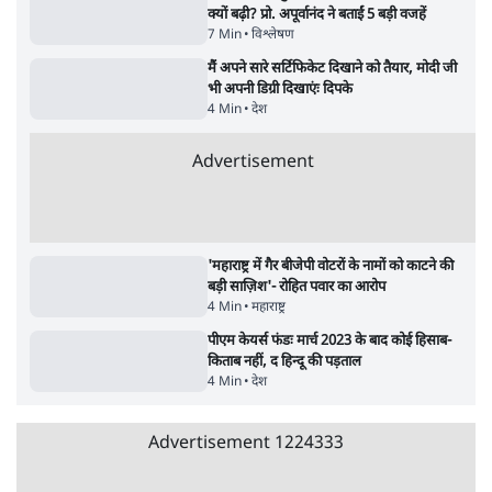
Advertisement
BJP और मोदी ‘गॉडफादर’ भागवत की Gen Z पर
सलाह मानेंः अभिजीत दिपके
5 Min
•
देश
•
राजनीतिक ब्यूरो
मार्क ज़करबर्ग का माफीनामाः ये बहुत अंदर की बात
है
9 Min
•
विश्लेषण
•
शीतल पी. सिंह
महुआ मोइत्रा से SC ने कहा- ' अंडों से क्यों डरती हैं?
स्वतंत्रता सेनानी सीने पर गोली खाते थे'
4 Min
•
देश
•
नेशनल ब्यूरो
Abhijeet Dipke Press Conference: CJP
का 'Kya Bolti Public' अभियान, चुनाव नहीं
लड़ेगी CJP!