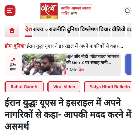
देश
राज्य
राजनीति
दुनिया
विश्लेषण
विचार
वीडियो
वक़्त
होम
/
दुनिया
/
ईरान युद्धः यूएस ने इसराइल में अपने नागरिकों से कहा-
आपकी मदद करने में असमर्थ
र’ भागवत
मार्क ज़करबर्ग का माफीनामाः ये
ेंः
बहुत अंदर की बात है
ट्रेंडिंग
9 Min
.
विश्लेषण
ख़बर
Rahul Gandhi
Viral Video
Satya Hindi Bulletin
ईरान युद्धः यूएस ने इसराइल में अपने
नागरिकों से कहा- आपकी मदद करने में
असमर्थ