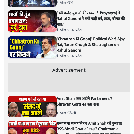
दुबई से सीमित उड़ानें शुरू, अबू धाबी से
विमान दिल्ली में उतरा
देश
|
3 MAR, 2026
मध्य पूर्व में तनाव और एयरस्पेस बंद होने के बाद संयुक्त अरब
अमीरात के दुबई और अबू धाबी हवाईअड्डों से सीमित उड़ानें फिर से
शुरू हो गई हैं। जानिए, भारत की क्या है राहत-बचाव की योजना।
ईरान पर यूएस-इसराइली हमले की
वजह से कई दिनों की रुकावट