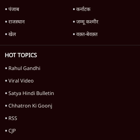
शाकिब अल हसन के घर पर पेट्रोल बम से हमला
5 Min
•
दुनिया
शेख हसीना: '2024 में छात्र आंदोलन नहीं,
सुनियोजित तख्तापलट था; मैं अपने लोगों के पास
जरूर लौटूंगी'
5 Min
•
दुनिया
ट्रंप के नए टैरिफ के खिलाफ 25 यूएस राज्यों की
याचिका; भारत समेत 60 देश प्रभावित
4 Min
•
दुनिया
Advertisement
ट्रंप ने अब ईरान पर हमले रोके, फिर से शांति समझौते
का किया ऐलान
5 Min
•
दुनिया
पाक में 'कॉकरोचों' से तख्तापलट का डर! गृहमंत्री
नकवी बोले- 'शासन तंत्र ध्वस्त, ग़ुस्से में युवा'
5 Min
•
दुनिया