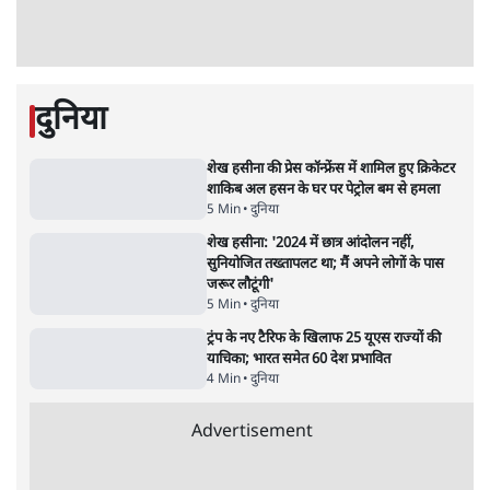
दिल्ली
•
सत्य ब्यूरो
झारखंड में छात्र नेताओं और सरकार की बातचीत
बेनतीजा, आंदोलन जारी
5 Min
•
देश
•
सत्य ब्यूरो
Advertisement
122455
पाठकों की पसन्द
जनता का 2.32 करोड़ रोज़ाना खर्चः योगी सरकार ने
विज्ञापनों पर उड़ाने में मोदी 3.0 को भी पीछे छोड़ा
7 Min
•
उत्तर प्रदेश
शिक्षा संस्थान ‘विद्यार्थी’ नहीं, ‘अनुयायी’ तैयार कर
रहे, राहुल गांधी के बयान से छिड़ी नई बहस