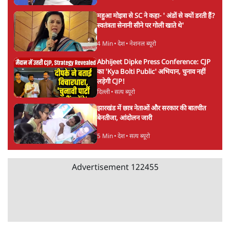
महिला आरक्षण बिलः किरण रिजिजू और राहुल गांधी
में एक्स पर ज़ुबानी जंग
4 Min
•
देश
भारत में मेटा की 'अवैध सेंसरशिप' बढ़ी, एक्टिविस्ट
टेलीग्राम की तरफ मुड़े
11 Min
•
देश
ताजा वीडियो