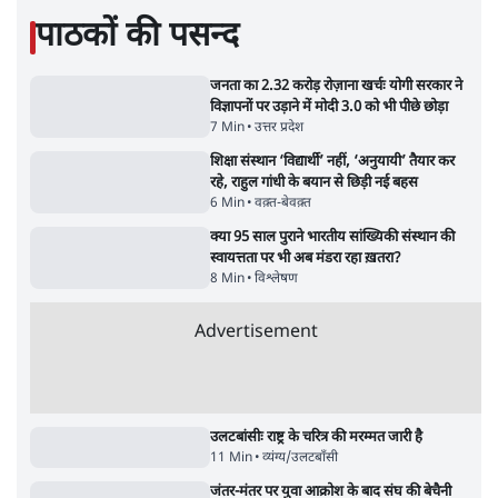
Soft Stance on Rahul Gandhi! मोदी सरकार
Sangh Par
की क्या है मजबूरी? | Prabhu Chawla
Yogi आपस में 
सर्वाधिक पढ़ी गयी खबरें
UPI पर प्रस्तावित शुल्क के पीछे ट्रंप का दबाव?
वीजा-मास्टरकार्ड को फायदा पहुँचाने की चर्चा
6 Min
•
विश्लेषण
•
नेशनल ब्यूरो
'E20- दाल में काला नहीं, पूरी दाल ही काली; वाहनों
को बरबाद कर रहा है इथेनॉल': राहुल
5 Min
•
देश
•
नेशनल ब्यूरो