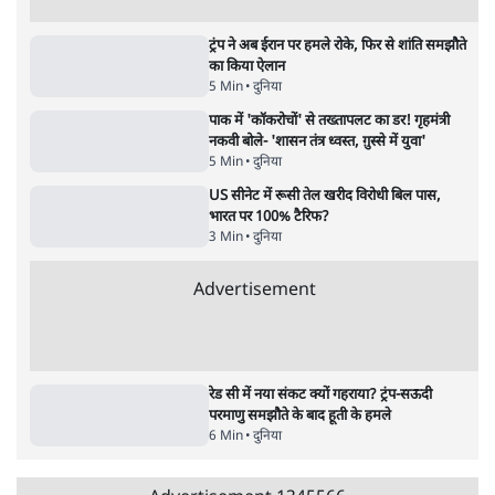
6 Min
•
वक़्त-बेवक़्त
क्या 95 साल पुराने भारतीय सांख्यिकी संस्थान की
स्वायत्तता पर भी अब मंडरा रहा ख़तरा?
8 Min
•
विश्लेषण
Advertisement
उलटबांसीः राष्ट्र के चरित्र की मरम्मत जारी है
11 Min
•
व्यंग्य/उलटबाँसी
जंतर-मंतर पर युवा आक्रोश के बाद संघ की बेचैनी
क्यों बढ़ी? प्रो. अपूर्वानंद ने बताईं 5 बड़ी वजहें
7 Min
•
विश्लेषण
मैं अपने सारे सर्टिफिकेट दिखाने को तैयार, मोदी जी
भी अपनी डिग्री दिखाएंः दिपके
4 Min
•
देश
Advertisement