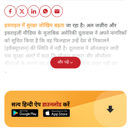
इसराइल में सुरक्षा जोखिम बढ़ता
जा रहा है। अल जज़ीरा और
इसराइली मीडिया के मुताबिक अमेरिकी दूतावास ने अपने नागरिकों
को सूचित किया है कि वह फिलहाल उन्हें देश से निकालने
(इवैक्यूएशन) की स्थिति में नहीं है। दूतावास ने ऑनलाइन जारी
एक सुरक्षा अलर्ट में कहा कि मौजूदा हालात और ऑपरेशन
और पढ़ें
सीमाओं के कारण वह प्रत्यक्ष निकासी सहायता प्रदान नहीं कर
सकता।
सत्य हिन्दी ऐप
डाउनलोड
करें