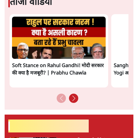
अगली खबर लोड हो रही है...
ताजा खबरें
राहुल गांधी ने प्रयागराज में जेन ज़ी को झकझोरा- 3D
संदेश- दर्द, डेटा, दौलत
6 Min
•
देश
"40 करोड़ युवाओं की ताकत!" Prayagraj में
Rahul Gandhi ने क्यों कही दर्द, डाटा, दौलत की
बात?
1 Min
•
उत्तर प्रदेश
'Chhatron Ki Goonj' Political War! Ajay
Rai, Tarun Chugh & Shatrughan on