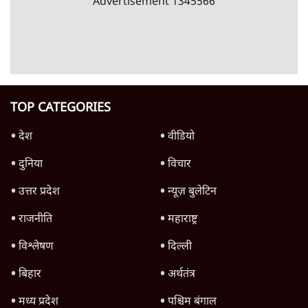
'महाराष्ट्र में गैर बीजेपी वोटरों के नामों को काटने की
बड़ी साज़िश'- रोहित पवार का आरोप
4 Min
•
महाराष्ट्र
पीएम केयर्स फंडः मार्च 2023 के बाद कोई हिसाब-
किताब नहीं, द हिन्दू की पड़ताल
4 Min
•
देश
Advertisement
1224333
दुनिया
शेख हसीना की प्रेस कॉन्फ्रेंस में शामिल हुए क्रिकेटर