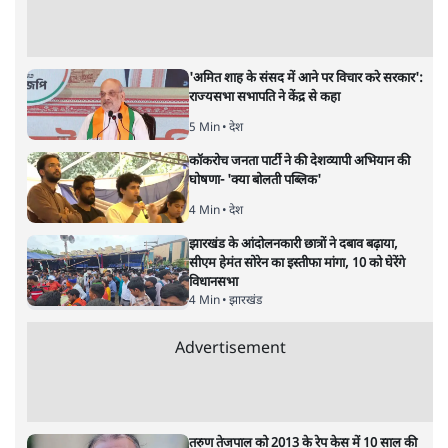
'अमित शाह के संसद में आने पर विचार करे सरकार':
राज्यसभा सभापति ने केंद्र से कहा
5 Min
•
देश
कॉकरोच जनता पार्टी ने की देशव्यापी अभियान की
घोषणा- 'क्या बोलती पब्लिक'
4 Min
•
देश
झारखंड के आंदोलनकारी छात्रों ने दबाव बढ़ाया,
सीएम हेमंत सोरेन का इस्तीफा मांगा, 10 को घेरेंगे
विधानसभा
4 Min
•
झारखंड
Advertisement
तरुण तेजपाल को 2013 के रेप केस में 10 साल की