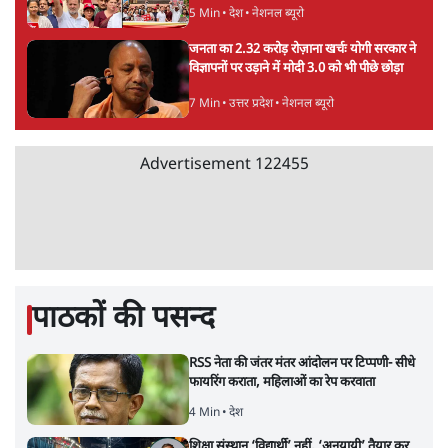
5 Min
•
देश
•
नेशनल ब्यूरो
जनता का 2.32 करोड़ रोज़ाना खर्चः योगी सरकार ने
विज्ञापनों पर उड़ाने में मोदी 3.0 को भी पीछे छोड़ा
7 Min
•
उत्तर प्रदेश
•
नेशनल ब्यूरो
Advertisement
122455
पाठकों की पसन्द
RSS नेता की जंतर मंतर आंदोलन पर टिप्पणी- सीधे
फायरिंग कराता, महिलाओं का रेप करवाता
4 Min
•
देश
शिक्षा संस्थान ‘विद्यार्थी’ नहीं, ‘अनुयायी’ तैयार कर