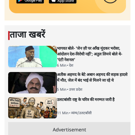
ताजा खबरें
भागवत बोले- 'जेन ज़ी पर आँख मूंदकर भरोसा,
आंदोलन देश-विरोधी नहीं'; अतुल लिमये बोले थे-
'एंटी नेशनल'
6 Min
•
देश
अतीक अहमद के बेटे अबान अहमद की सड़क हादसे
में मौत, जेल में बंद भाई से मिलने जा रहे थे
5 Min
•
उत्तर प्रदेश
उलटबांसीः राष्ट्र के चरित्र की मरम्मत जारी है
11 Min
•
व्यंग्य/उलटबाँसी
Advertisement