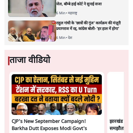
जेल, बॉम्बे हाई कोर्ट ने सुनाई सजा
6 Min
•
महाराष्ट्र
राहुल गांधी के 'छात्रों की गूंज' कार्यक्रम की मंज़ूरी
प्रयागराज में रद्द, कांग्रेस बोली- 'हर हाल में होगा'
6 Min
•
देश
ताजा वीडियो
CJP's New September Campaign!
झारखंड छात्र
Barkha Dutt Exposes Modi Govt's
समझौता होने 