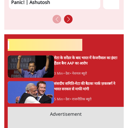
Panic! | Ashutosh
सर्वाधिक पढ़ी गयी खबरें
मेटा के सरेंडर के बाद भारत में केजरीवाल का इंस्टा
हैंडल बैनः AAP का आरोप
3 Min
•
देश
•
नेशनल ब्यूरो
संसदीय समिति-मेटा की बैठकः मार्क ज़करबर्ग ने
भारत सरकार से माफी मांगी
5 Min
•
देश
•
राजनीतिक ब्यूरो
Advertisement