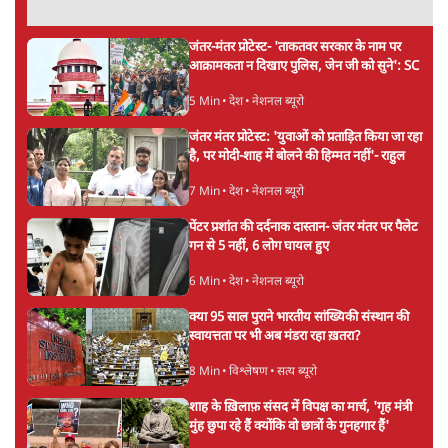
जंतर-मंतर प्रोटेस्ट- 'ताकतवर सरकार के नाम पर
आक्रामकता न दिखाए पुलिस, जेन जी को सुने': SC
5 Min
•
देश
•
नेशनल ब्यूरो
जंतर मंतर प्रोटेस्ट: 'युवाओं को प्रताड़ित किया जा रहा
है, पर मोदी-शाह में बोलने की हिम्मत नहीं'- राहुल
7 Min
•
देश
•
नेशनल ब्यूरो
पेंटर प्रशांत की दर्दनाक दास्तान- जंतर मंतर पर पैलेट
गन से 5 नहीं, 6 लोग घायल हुए
6 Min
•
देश
•
नेशनल ब्यूरो
क्या 95 साल पुराने भारतीय सांख्यिकी संस्थान की
स्वायत्तता पर भी अब मंडरा रहा ख़तरा?
8 Min
•
विश्लेषण
•
सत्य ब्यूरो
शाह के ख़िलाफ़ संसद में विपक्ष का मार्च, 'गृह मंत्री
मुंह छुपा रहे हैं क्योंकि वो छात्रों के गुनहगार हैं'