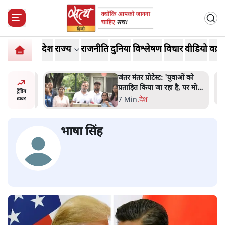
देश
राज्य
राजनीति
दुनिया
विश्लेषण
विचार
वीडियो
वक़्त
ाकतवर
जंतर मंतर प्रोटेस्ट: 'युवाओं को
रामकता न
प्रताड़ित किया जा रहा है, पर मोदी-
ट्रेंडिंग
ो सुने':
शाह में बोलने की हिम्मत नहीं'-
7 Min
.
देश
ख़बर
राहुल
भाषा सिंह