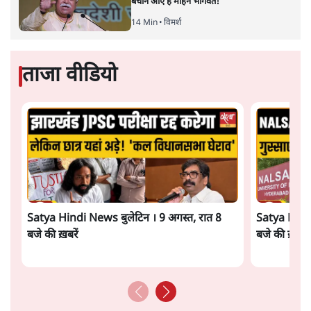
बचाने आए हैं मोहन भागवत!
14 Min
•
विमर्श
ताजा वीडियो
Satya Hindi News बुलेटिन । 9 अगस्त, रात 8
Satya Hindi
बजे की ख़बरें
बजे की ख़बरें