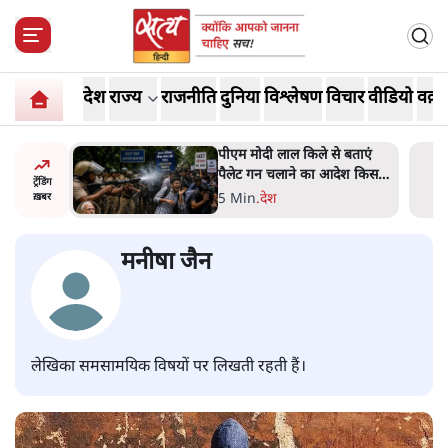
देश
राज्य
राजनीति
दुनिया
विश्लेषण
विचार
वीडियो
वक़्त
में जेन ज़ी
पीएम मोदी लाल किले से बताएं
र्द, डेटा,
पैलेट गन चलाने का आदेश किसका
ट्रेंडिंग
था, जंतर मंतर हमाराः CJP
5 Min
.
देश
ख़बर
मनीषा जैन
लेखिका समसामयिक विषयों पर लिखती रहती हैं।