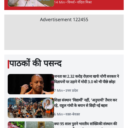
14 Min
•
विमर्श
•
वंदिता मिश्रा
Advertisement
122455
पाठकों की पसन्द
जनता का 2.32 करोड़ रोज़ाना खर्चः योगी सरकार ने
विज्ञापनों पर उड़ाने में मोदी 3.0 को भी पीछे छोड़ा
7 Min
•
उत्तर प्रदेश
शिक्षा संस्थान ‘विद्यार्थी’ नहीं, ‘अनुयायी’ तैयार कर
रहे, राहुल गांधी के बयान से छिड़ी नई बहस
6 Min
•
वक़्त-बेवक़्त
क्या 95 साल पुराने भारतीय सांख्यिकी संस्थान की