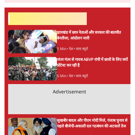
सर्वाधिक पढ़ी गयी खबरें
झारखंड में छात्र नेताओं और सरकार की बातचीत
बेनतीजा, आंदोलन जारी
5 Min
•
देश
•
सत्य ब्यूरो
जंतर मंतर से गायब ABVP रांची में छात्रों के लिए क्यों
प्रोटेस्ट कर रही है
6 Min
•
देश
•
सत्य ब्यूरो
Advertisement
सुखबीर बादल और पीएम मोदी मिले, पंजाब चुनाव से
पहले बीजेपी-अकाली दल गठबंधन की अटकलें तेज