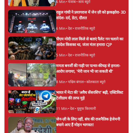
6 Min
•
पंजाब
•
सत्य ब्यूरो
राहुल गांधी ने प्रयागराज में जेन ज़ी को झकझोरा- 3D
संदेश- दर्द, डेटा, दौलत
6 Min
•
देश
•
राजनीतिक ब्यूरो
पीएम मोदी लाल किले से बताएं पैलेट गन चलाने का
आदेश किसका था, जंतर मंतर हमाराः CJP
5 Min
•
देश
•
राजनीतिक ब्यूरो
ममता बनर्जी की गाड़ी पर पत्थर-कीचड़ से हमला-
आरोप लगाया, 'मेरी जान भी जा सकती थी'
8 Min
•
पश्चिम बंगाल
•
कोलकाता ब्यूरो
भारत में मेटा की 'अवैध सेंसरशिप' बढ़ी, एक्टिविस्ट
टेलीग्राम की तरफ मुड़े
11 Min
•
देश
•
यूसुफ किरमानी
जेन-ज़ी के लिए नहीं, संघ की राजनैतिक हेजेमनी
बचाने आए हैं मोहन भागवत!