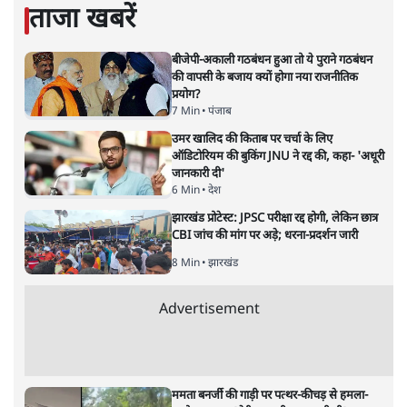
ताजा खबरें
बीजेपी-अकाली गठबंधन हुआ तो ये पुराने गठबंधन
की वापसी के बजाय क्यों होगा नया राजनीतिक
प्रयोग?
7 Min
•
पंजाब
उमर खालिद की किताब पर चर्चा के लिए
ऑडिटोरियम की बुकिंग JNU ने रद्द की, कहा- 'अधूरी
जानकारी दी'
6 Min
•
देश
झारखंड प्रोटेस्ट: JPSC परीक्षा रद्द होगी, लेकिन छात्र
CBI जांच की मांग पर अड़े; धरना-प्रदर्शन जारी
8 Min
•
झारखंड
Advertisement
ममता बनर्जी की गाड़ी पर पत्थर-कीचड़ से हमला-