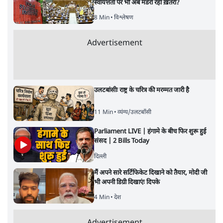
स्वायत्तता पर भी अब मंडरा रहा ख़तरा?
8 Min
•
विश्लेषण
Advertisement
उलटबांसीः राष्ट्र के चरित्र की मरम्मत जारी है
11 Min
•
व्यंग्य/उलटबाँसी
Parliament LIVE | हंगामे के बीच फिर शुरू हुई
संसद | 2 Bills Today
दिल्ली
मैं अपने सारे सर्टिफिकेट दिखाने को तैयार, मोदी जी
भी अपनी डिग्री दिखाएंः दिपके
4 Min
•
देश