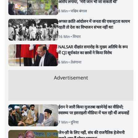
आरोप लगाया, 'मेरी जान भी जा सकती थी'
8 Min
•
पश्चिम बंगाल
अगस्त क्रांति आंदोलन में जनता की एकजुटता कायम
रहती तो देश का विभाजन संभव नहीं था!
16 Min
•
विचार
NALSAR दीक्षांत समारोह के मुख्य अतिथि के रूप
में CJI सूर्यकांत का छात्रों ने किया विरोध
6 Min
•
तेलंगाना
Advertisement
ईरान ने जारी किया मुजतबा खामेनेई का वीडियो;
स्वास्थ्य पर इसराइली मीडिया में चल रही थीं अफवाहें
7 Min
•
दुनिया
जेन-ज़ी के लिए नहीं, संघ की राजनैतिक हेजेमनी