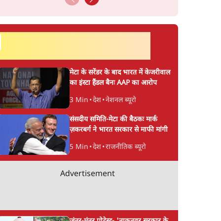
सर्वाधिक पढ़ी गयी खबरें
मेटा के सरेंडर के बाद भारत में केजरीवाल
का इंस्टा हैंडल बैनः AAP का आरोप
3 Min
•
देश
•
नेशनल ब्यूरो
संसदीय समिति-मेटा की बैठकः मार्क
ज़करबर्ग ने भारत सरकार से माफी मांगी
5 Min
•
देश
•
राजनीतिक ब्यूरो
Advertisement