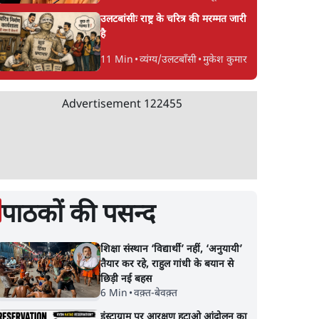
उलटबांसीः राष्ट्र के चरित्र की मरम्मत जारी
है
11 Min
•
व्यंग्य/उलटबाँसी
•
मुकेश कुमार
Advertisement
122455
पाठकों की पसन्द
शिक्षा संस्थान ‘विद्यार्थी’ नहीं, ‘अनुयायी’
तैयार कर रहे, राहुल गांधी के बयान से
छिड़ी नई बहस
6 Min
•
वक़्त-बेवक़्त
इंस्टाग्राम पर आरक्षण हटाओ आंदोलन का