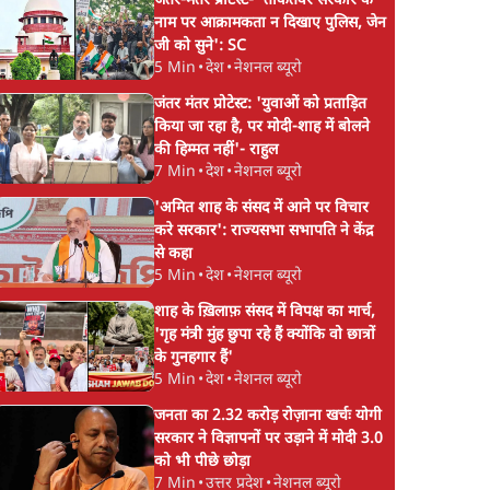
जंतर-मंतर प्रोटेस्ट- 'ताकतवर सरकार के
नाम पर आक्रामकता न दिखाए पुलिस, जेन
जी को सुने': SC
5 Min
•
देश
•
नेशनल ब्यूरो
जंतर मंतर प्रोटेस्ट: 'युवाओं को प्रताड़ित
किया जा रहा है, पर मोदी-शाह में बोलने
की हिम्मत नहीं'- राहुल
7 Min
•
देश
•
नेशनल ब्यूरो
'अमित शाह के संसद में आने पर विचार
करे सरकार': राज्यसभा सभापति ने केंद्र
से कहा
5 Min
•
देश
•
नेशनल ब्यूरो
शाह के ख़िलाफ़ संसद में विपक्ष का मार्च,
'गृह मंत्री मुंह छुपा रहे हैं क्योंकि वो छात्रों
के गुनहगार हैं'
5 Min
•
देश
•
नेशनल ब्यूरो
जनता का 2.32 करोड़ रोज़ाना खर्चः योगी
सरकार ने विज्ञापनों पर उड़ाने में मोदी 3.0
को भी पीछे छोड़ा
7 Min
•
उत्तर प्रदेश
•
नेशनल ब्यूरो