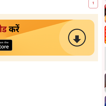
1
ोड
करें