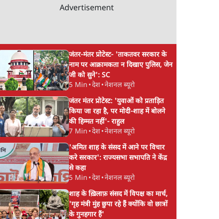
Advertisement
जंतर-मंतर प्रोटेस्ट- 'ताकतवर सरकार के
ात्राएंः
"छात्रों से डर गई Yogi
Mohan Bhagwat
नाम पर आक्रामकता न दिखाए पुलिस, जेन
्च, हर
Govt!" AISA President
Defends Gen Z! "P
जी को सुने': SC
5 Min
•
देश
•
नेशनल ब्यूरो
का खुला ऐलान, Rahul
of the LGBTQ
Gandhi से घबराई UP
Community"—Is T
जंतर मंतर प्रोटेस्ट: 'युवाओं को प्रताड़ित
Govt?
the RSS's New Mo
किया जा रहा है, पर मोदी-शाह में बोलने
की हिम्मत नहीं'- राहुल
7 Min
•
देश
•
नेशनल ब्यूरो
'अमित शाह के संसद में आने पर विचार
करे सरकार': राज्यसभा सभापति ने केंद्र
से कहा
5 Min
•
देश
•
नेशनल ब्यूरो
शाह के ख़िलाफ़ संसद में विपक्ष का मार्च,
'गृह मंत्री मुंह छुपा रहे हैं क्योंकि वो छात्रों
के गुनहगार हैं'