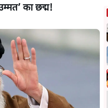
म्मत’ का छद्म!