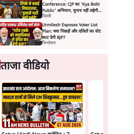
Conference: CJP का 'Kya Bolti
Public' अभियान, चुनाव नहीं लड़ेगी
दिल्ली
CJP!
Urmilesh Exposes Voter List
Plan: क्या पिछड़ों और दलितों का वोट
काट देगी BJP?
विश्लेषण
ताजा वीडियो