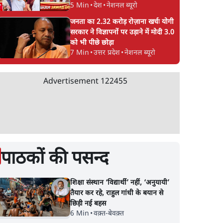
5 Min
•
देश
•
नेशनल ब्यूरो
जनता का 2.32 करोड़ रोज़ाना खर्चः योगी
सरकार ने विज्ञापनों पर उड़ाने में मोदी 3.0
को भी पीछे छोड़ा
7 Min
•
उत्तर प्रदेश
•
नेशनल ब्यूरो
Advertisement
122455
पाठकों की पसन्द
शिक्षा संस्थान ‘विद्यार्थी’ नहीं, ‘अनुयायी’
तैयार कर रहे, राहुल गांधी के बयान से
छिड़ी नई बहस
6 Min
•
वक़्त-बेवक़्त