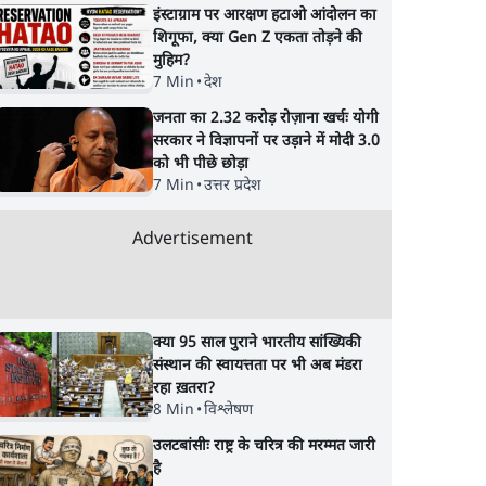
इंस्टाग्राम पर आरक्षण हटाओ आंदोलन का
शिगूफा, क्या Gen Z एकता तोड़ने की
मुहिम?
7 Min
•
देश
जनता का 2.32 करोड़ रोज़ाना खर्चः योगी
सरकार ने विज्ञापनों पर उड़ाने में मोदी 3.0
को भी पीछे छोड़ा
7 Min
•
उत्तर प्रदेश
Advertisement
क्या 95 साल पुराने भारतीय सांख्यिकी
संस्थान की स्वायत्तता पर भी अब मंडरा
रहा ख़तरा?
8 Min
•
विश्लेषण
उलटबांसीः राष्ट्र के चरित्र की मरम्मत जारी
है