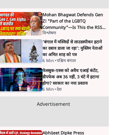
Mohan Bhagwat Defends Gen
Z! "Part of the LGBTQ
Community"—Is This the RSS's
विश्लेषण
New Move?
'बंगाल में मस्जिदों से लाउडस्पीकर हटाने
का दबाव डाला जा रहा': मुस्लिम नेताओं
का अमित शाह को पत्र
6 Min
•
पश्चिम बंगाल
फेसबुक-एक्स को अवैध एआई कंटेंट,
डीपफेक अब 36 नहीं, 3 घंटे में हटाना
होगा? सरकार का नया प्रस्ताव
6 Min
•
देश
Advertisement
Abhijeet Dipke Press