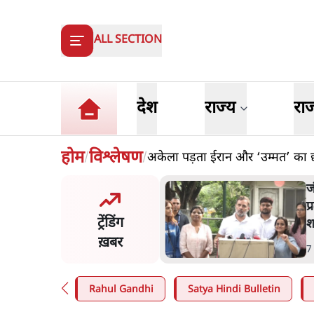
ALL SECTION
देश
राज्य
रा
होम
विश्लेषण
अकेला पड़ता ईरान और ‘उम्मत’ का छ
/
/
मंतर प्रोटेस्ट- 'ताकतवर सरकार
ज
ाम पर आक्रामकता न दिखाए
प
ट्रेंडिंग
, जेन जी को सुने': SC
श
ख़बर
n
.
देश
7
Rahul Gandhi
Satya Hindi Bulletin