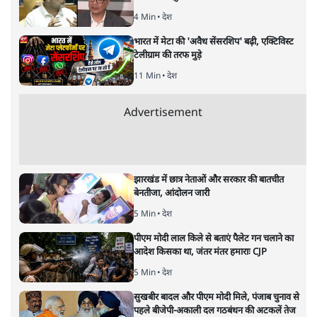
4 Min
•
देश
भारत में मेटा की 'अवैध सेंसरशिप' बढ़ी, एक्टिविस्ट
टेलीग्राम की तरफ मुड़े
11 Min
•
देश
Advertisement
झारखंड में छात्र नेताओं और सरकार की बातचीत
बेनतीजा, आंदोलन जारी
5 Min
•
देश
पीएम मोदी लाल किले से बताएं पैलेट गन चलाने का
आदेश किसका था, जंतर मंतर हमाराः CJP
5 Min
•
देश
सुखबीर बादल और पीएम मोदी मिले, पंजाब चुनाव से
पहले बीजेपी-अकाली दल गठबंधन की अटकलें तेज