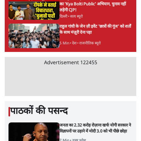
का 'Kya Bolti Public' अभियान, चुनाव नहीं
लड़ेगी CJP!
दिल्ली
•
सत्य ब्यूरो
राहुल गांधी के जेन ज़ी इवेंट 'छात्रों की गूंज' को शर्तों
के साथ मंज़ूरी देना पड़ा
5 Min
•
देश
•
राजनीतिक ब्यूरो
Advertisement
122455
पाठकों की पसन्द
जनता का 2.32 करोड़ रोज़ाना खर्चः योगी सरकार ने
विज्ञापनों पर उड़ाने में मोदी 3.0 को भी पीछे छोड़ा
7 Min
•
उत्तर प्रदेश