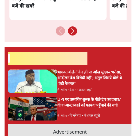
बजे की ख़बरें
बजे की ख़बरें
सर्वाधिक पढ़ी गयी खबरें
भागवत बोले- 'जेन ज़ी पर आँख मूंदकर भरोसा,
आंदोलन देश-विरोधी नहीं'; अतुल लिमये बोले थे-
'एंटी नेशनल'
6 Min
•
देश
•
नेशनल ब्यूरो
UPI पर प्रस्तावित शुल्क के पीछे ट्रंप का दबाव?
वीजा-मास्टरकार्ड को फायदा पहुँचाने की चर्चा
6 Min
•
विश्लेषण
•
नेशनल ब्यूरो
Advertisement