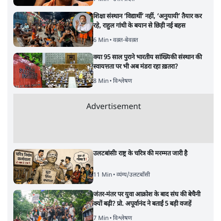
शिक्षा संस्थान ‘विद्यार्थी’ नहीं, ‘अनुयायी’ तैयार कर
रहे, राहुल गांधी के बयान से छिड़ी नई बहस
6 Min
•
वक़्त-बेवक़्त
क्या 95 साल पुराने भारतीय सांख्यिकी संस्थान की
स्वायत्तता पर भी अब मंडरा रहा ख़तरा?
8 Min
•
विश्लेषण
Advertisement
उलटबांसीः राष्ट्र के चरित्र की मरम्मत जारी है
11 Min
•
व्यंग्य/उलटबाँसी
जंतर-मंतर पर युवा आक्रोश के बाद संघ की बेचैनी
क्यों बढ़ी? प्रो. अपूर्वानंद ने बताईं 5 बड़ी वजहें
7 Min
•
विश्लेषण