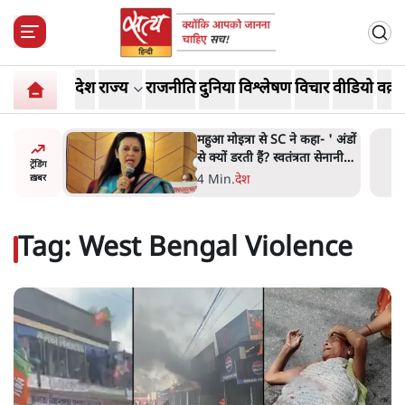
देश
राज्य
राजनीति
दुनिया
विश्लेषण
विचार
वीडियो
वक़्त
हा- ' अंडों
Abhijeet Dipke Press
ता सेनानी
Conference: CJP का 'Kya
ट्रेंडिंग
Bolti Public' अभियान, चुनाव
-
.
दिल्ली
ख़बर
नहीं लड़ेगी CJP!
Tag:
West Bengal Violence