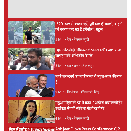
'E20- दाल में काला नहीं, पूरी दाल ही काली; वाहनों
को बरबाद कर रहा है इथेनॉल': राहुल
5 Min
•
देश
•
नेशनल ब्यूरो
BJP और मोदी ‘गॉडफादर’ भागवत की Gen Z पर
सलाह मानेंः अभिजीत दिपके
5 Min
•
देश
•
राजनीतिक ब्यूरो
मार्क ज़करबर्ग का माफीनामाः ये बहुत अंदर की बात
है
9 Min
•
विश्लेषण
•
शीतल पी. सिंह
महुआ मोइत्रा से SC ने कहा- ' अंडों से क्यों डरती हैं?
स्वतंत्रता सेनानी सीने पर गोली खाते थे'
4 Min
•
देश
•
नेशनल ब्यूरो
Abhijeet Dipke Press Conference: CJP