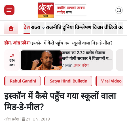
देश
राज्य
राजनीति
दुनिया
विश्लेषण
विचार
वीडियो
वक़्त
होम
/
आंध्र प्रदेश
/
इस्कॉन में कैसे पहुँच गया स्कूलों वाला मिड-डे-मील?
ोज़ाना
उलटबांसीः राष्ट्र के चरित्र की मरम्मत
्ञापनों पर
जारी है
ट्रेंडिंग
भी पीछे
11 Min
.
व्यंग्य/उलटबाँसी
ख़बर
Rahul Gandhi
Satya Hindi Bulletin
Viral Video
इस्कॉन में कैसे पहुँच गया स्कूलों वाला
मिड-डे-मील?
आंध्र प्रदेश
|
21 JUN, 2019