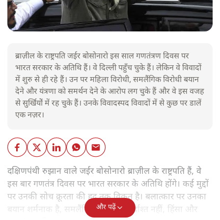
ब्राज़ील के राष्ट्रपति जईर बोसोनारो इस साल गणतंत्रण दिवस पर
भारत सरकार के अतिथि हैं। वे दिल्ली पहुँच चुके हैं। लेकिन वे विवादों
में शुरु से ही रहे हैं। उन पर महिला विरोधी, समलैंगिक विरोधी बयान
देने और यंत्रणा को समर्थन देने के आरोप लग चुके हैं और वे इस वजह
से सुर्खियोें में रह चुके हैं। उनके विवादस्पद विवादों में से कुछ पर डालें
एक नज़र।
दक्षिणपंथी रुझान वाले जईर बोसोनारो ब्राज़ील के राष्ट्रपति हैं, वे
इस बार गणतंत्र दिवस पर भारत सरकार के अतिथि होंगे। कई मुद्दों
पर उनकी सोच क्रूरता की हद तक विकृत है। बलात्कार पर उनका
और पढ़ें
बयान शर्मनाक है, समलैंगिक लोग उन्हें बर्दाश्त नहीं, हिंसा और