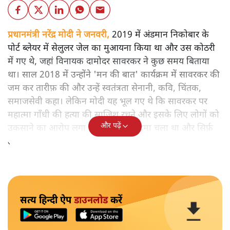
प्रधानमंत्री नरेंद्र मोदी ने जनवरी,
2019 में अंडमान निकोबार के
पोर्ट ब्लेयर में सेलुलर जेल का मुआयना किया था और उस कोठरी
में गए थे, जहां विनायक दामोदर सावरकर ने कुछ समय बिताया
था। साल 2018 में उन्होंने 'मन की बात' कार्यक्रम में सावरकर की
जम कर तारीफ़ की और उन्हें स्वतंत्रता सेनानी, कवि, चिंतक,
समाजसेवी कहा। लेकिन मोदी यह भूल गए थे कि सावरकर पर
महात्मा गाँधी की हत्या की साजिश रचने और इसके लिए लोगों को
और पढ़ें
उकसाने का आरोप लगा था, उन पर मुक़दमा चला था और सिर्फ़
तकनीकी कारणों से उन्हें सज़ा नहीं हुई थी।
सत्य हिन्दी ऐप
डाउनलोड
करें