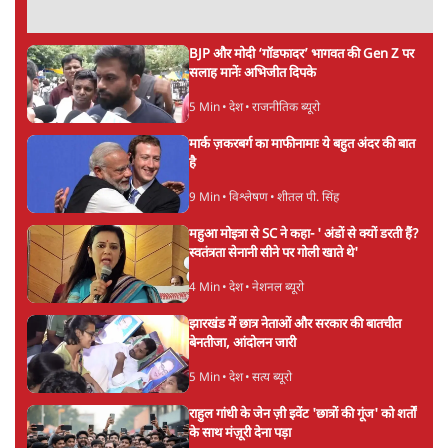
Advertisement
चीन के अतिक्रमण के दावों को अरुणाचल के सीएम
पेमा खांडू ने किया खारिज
3 Min
•
अरुणाचल प्रदेश
अयोध्या राम मंदिर चढ़ावा चोरी मामले की जांच पूरी,
अगले महीने दाखिल होगी चार्जशीट
3 Min
•
देश
राहुल गांधी ने प्रयागराज में जेन ज़ी को झकझोरा- 3D
संदेश- दर्द, डेटा, दौलत
6 Min
•
देश
Advertisement