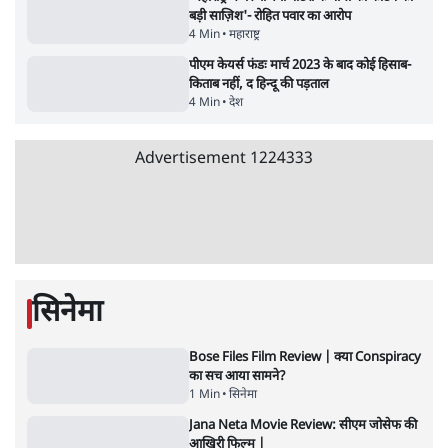
BJP और मोदी ‘गॉडफादर’ भागवत की Gen Z पर
सलाह मानेंः अभिजीत दिपके
5 Min
•
देश
•
राजनीतिक ब्यूरो
मार्क ज़करबर्ग का माफीनामाः ये बहुत अंदर की बात
है
9 Min
•
विश्लेषण
•
शीतल पी. सिंह
महुआ मोइत्रा से SC ने कहा- ' अंडों से क्यों डरती हैं?
स्वतंत्रता सेनानी सीने पर गोली खाते थे'
4 Min
•
देश
•
नेशनल ब्यूरो
झारखंड में छात्र नेताओं और सरकार की बातचीत
बेनतीजा, आंदोलन जारी
5 Min
•
देश
•
सत्य ब्यूरो
राहुल गांधी के जेन ज़ी इवेंट 'छात्रों की गूंज' को शर्तों
के साथ मंज़ूरी देना पड़ा