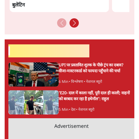
अगली खबर लोड हो रही है...
ताजा खबरें
होर्मुज समझौते के करीब पहुँचे ईरान-ओमान, लेकिन
स्ट्रेट को खोलने के लिए तेहरान ने रखी कड़ी शर्तें
8 Min
•
दुनिया
BJP-RSS की वजह से राहुल के प्रयागराज
'Chhatron Ki Goonj' कार्यक्रम में उमड़ी युवाओं
की भारी भीड़
1 Min
•
विश्लेषण
UPI नागरिकों के लिए रहेगा मुफ्त, बड़े व्यापारियों पर
लग सकता है मामूली चार्ज: केंद्र
9 Min
•
अर्थतंत्र