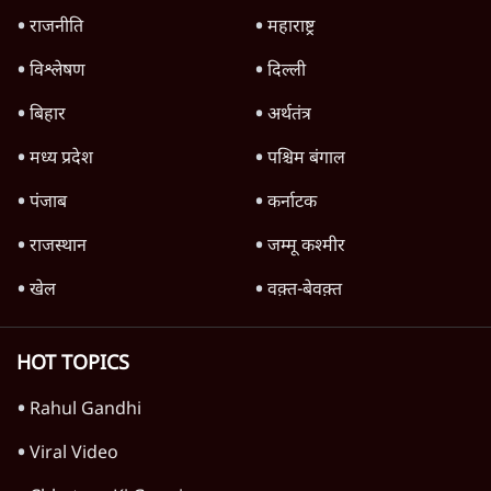
'महाराष्ट्र में गैर बीजेपी वोटरों के नामों को काटने की
बड़ी साज़िश'- रोहित पवार का आरोप
4 Min
•
महाराष्ट्र
पीएम केयर्स फंडः मार्च 2023 के बाद कोई हिसाब-
किताब नहीं, द हिन्दू की पड़ताल
4 Min
•
देश
Advertisement
1224333
सिनेमा
Bose Files Film Review | क्या Conspiracy
का सच आया सामने?
1 Min
•
सिनेमा
Jana Neta Movie Review: सीएम जोसेफ की