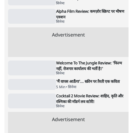
5 Min
•
देश
•
राजनीतिक ब्यूरो
Advertisement
122455
पाठकों की पसन्द
जनता का 2.32 करोड़ रोज़ाना खर्चः योगी सरकार ने
विज्ञापनों पर उड़ाने में मोदी 3.0 को भी पीछे छोड़ा
7 Min
•
उत्तर प्रदेश
शिक्षा संस्थान ‘विद्यार्थी’ नहीं, ‘अनुयायी’ तैयार कर
रहे, राहुल गांधी के बयान से छिड़ी नई बहस
6 Min
•
वक़्त-बेवक़्त
क्या 95 साल पुराने भारतीय सांख्यिकी संस्थान की