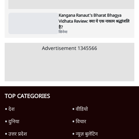
स्वायत्तता पर भी अब मंडरा रहा ख़तरा?
8 Min
•
विश्लेषण
Advertisement
उलटबांसीः राष्ट्र के चरित्र की मरम्मत जारी है
11 Min
•
व्यंग्य/उलटबाँसी
जंतर-मंतर पर युवा आक्रोश के बाद संघ की बेचैनी
क्यों बढ़ी? प्रो. अपूर्वानंद ने बताईं 5 बड़ी वजहें
7 Min
•
विश्लेषण
मैं अपने सारे सर्टिफिकेट दिखाने को तैयार, मोदी जी
भी अपनी डिग्री दिखाएंः दिपके
4 Min
•
देश
Advertisement