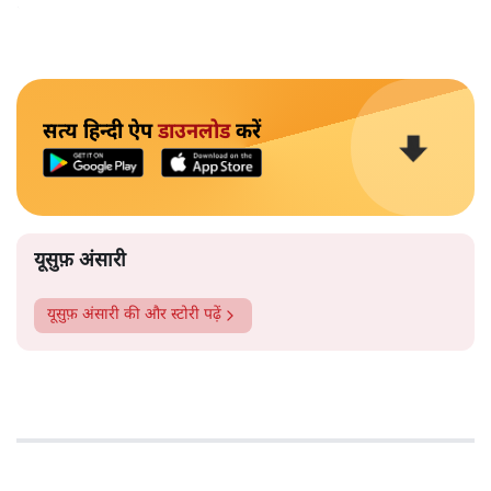
पता चल जाएगा। मुझे कोई दिक़्क़त नहीं है।’
सत्य हिन्दी ऐप
डाउनलोड
करें
यूसुफ़ अंसारी
यूसुफ़ अंसारी
की और स्टोरी पढ़ें