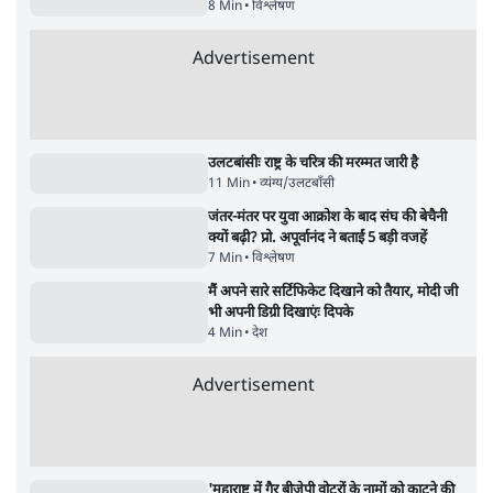
कहा गया! | ओवैसी का बड़ा आरोप | सत्य हिंदी
बजे की ख़बरें
बुलेटिन
सर्वाधिक पढ़ी गयी खबरें
UPI पर प्रस्तावित शुल्क के पीछे ट्रंप का दबाव?
वीजा-मास्टरकार्ड को फायदा पहुँचाने की चर्चा
6 Min
•
विश्लेषण
•
नेशनल ब्यूरो
'E20- दाल में काला नहीं, पूरी दाल ही काली; वाहनों
को बरबाद कर रहा है इथेनॉल': राहुल
5 Min
•
देश
•
नेशनल ब्यूरो
Advertisement