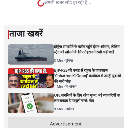
संजीव श्रीवास्तव
संजीव श्रीवास्तव
की और स्टोरी पढ़ें
‘पकौड़े’ से चलकर ‘गाय-गोबर-गोमूत्र
तक; बीजेपी की मजबूरी क्या?
देश
|
अमित कुमार सिंह
|
12 JAN, 2020