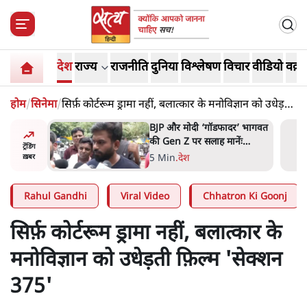
देश
राज्य
राजनीति
दुनिया
विश्लेषण
विचार
वीडियो
वक़्त
होम
/
सिनेमा
/
सिर्फ़ कोर्टरूम ड्रामा नहीं, बलात्कार के मनोविज्ञान को उधेड़ती
फ़िल्म 'सेक्शन 375'
र’ भागवत
मार्क ज़करबर्ग का माफीनामाः ये
ेंः
बहुत अंदर की बात है
ट्रेंडिंग
9 Min
.
विश्लेषण
ख़बर
Rahul Gandhi
Viral Video
Chhatron Ki Goonj
सिर्फ़ कोर्टरूम ड्रामा नहीं, बलात्कार के
मनोविज्ञान को उधेड़ती फ़िल्म 'सेक्शन
375'