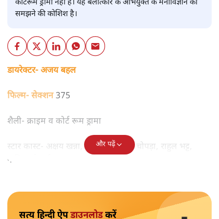
कोर्टरूम ड्रामा नहीं है। यह बलात्कार के अभियुक्त के मनोविज्ञान को
समझने की कोशिश है।
डायरेक्टर- अजय बहल
फिल्म- सेक्शन 375
शैली- क्राइम व कोर्ट रूम ड्रामा
और पढ़ें
स्टार कास्ट- अक्षय खन्ना, ऋचा चड्ढा, मीरा चोपड़ा, राहुल भट्ट,
कृतिका देसाई खान, कुमुद मिश्रा
सत्य हिन्दी ऐप
डाउनलोड
करें