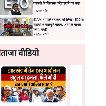
गडकरी के खिलाफ कंटेंट हटाने को कहा
5 Min
•
देश
SIAM ने पहले सरकार को लिखा- E20 से
वाहनों के कलपुर्जे खराब, अब पत्र वापस
लिया, क्यों?
7 Min
•
देश
ताजा वीडियो
 छात्र
Satya Hindi News
जंतर मंतर प्रोटेस्ट: 'युवा
ोजित
Bulletin।5 अगस्त ,रात 8
को प्रताड़ित किया जा रह
े लोगों
बजे तक की ख़बरें
पर मोदी-शाह में बोलने 