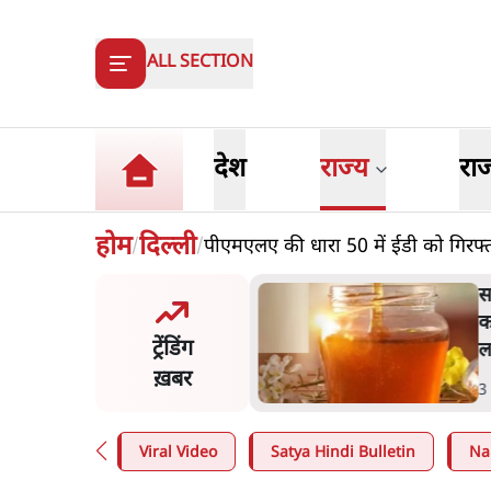
ALL SECTION
देश
राज्य
रा
होम
दिल्ली
पीएमएलए की धारा 50 में ईडी को गिरफ्त
/
/
स पूछताछ के बाद उदयनिधि
स
िन रिहा; बोले- 'सरकार ने
क
ट्रेंडिंग
 जैसा बर्ताव किया'
ल
ख़बर
n
.
तमिलनाडु
3
Viral Video
Satya Hindi Bulletin
Na