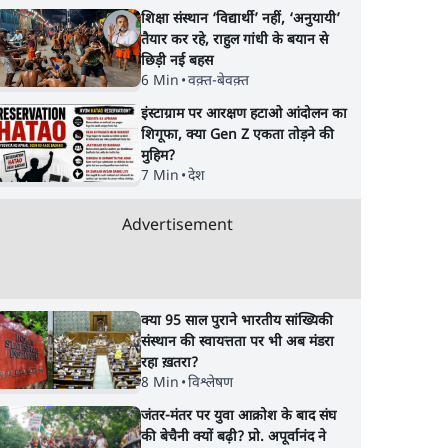
शिक्षा संस्थान ‘विद्यार्थी’ नहीं, ‘अनुयायी’
तैयार कर रहे, राहुल गांधी के बयान से
छिड़ी नई बहस
6 Min
•
वक़्त-बेवक़्त
इंस्टाग्राम पर आरक्षण हटाओ आंदोलन का
शिगूफा, क्या Gen Z एकता तोड़ने की
मुहिम?
7 Min
•
देश
Advertisement
क्या 95 साल पुराने भारतीय सांख्यिकी
संस्थान की स्वायत्तता पर भी अब मंडरा
रहा ख़तरा?
8 Min
•
विश्लेषण
जंतर-मंतर पर युवा आक्रोश के बाद संघ
की बेचैनी क्यों बढ़ी? प्रो. अपूर्वानंद ने