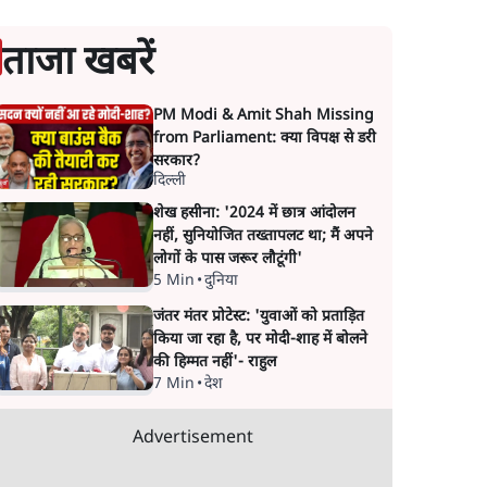
ताजा खबरें
PM Modi & Amit Shah Missing
from Parliament: क्या विपक्ष से डरी
सरकार?
दिल्ली
शेख हसीना: '2024 में छात्र आंदोलन
नहीं, सुनियोजित तख्तापलट था; मैं अपने
लोगों के पास जरूर लौटूंगी'
5 Min
•
दुनिया
जंतर मंतर प्रोटेस्ट: 'युवाओं को प्रताड़ित
किया जा रहा है, पर मोदी-शाह में बोलने
की हिम्मत नहीं'- राहुल
7 Min
•
देश
Advertisement