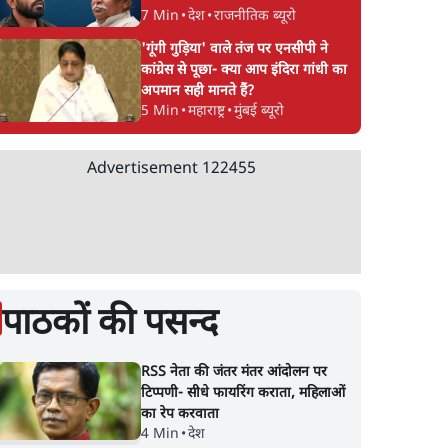
7 Min
•
देश
•
राजनीतिक ब्यूरो
'गूंगी गुड़िया' वाले तंज पर एनसीपी ने
कांग्रेस से पूछा- क्या आप इंदिरा गांधी का
अपमान सही मानते हैं?
5 Min
•
महाराष्ट्र
•
मुंबई ब्यूरो
Advertisement
122455
पाठकों की पसन्द
RSS नेता की जंतर मंतर आंदोलन पर
टिप्पणी- सीधे फायरिंग कराता, महिलाओं
का रेप करवाता
4 Min
•
देश