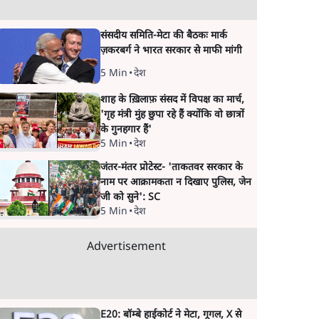
संसदीय समिति-मेटा की बैठकः मार्क
ज़करबर्ग ने भारत सरकार से माफी मांगी
5 Min
•
देश
शाह के ख़िलाफ़ संसद में विपक्ष का मार्च,
'गृह मंत्री मुंह छुपा रहे हैं क्योंकि वो छात्रों
के गुनहगार हैं'
5 Min
•
देश
जंतर-मंतर प्रोटेस्ट- 'ताकतवर सरकार के
नाम पर आक्रामकता न दिखाए पुलिस, जेन
जी को सुने': SC
5 Min
•
देश
Advertisement
E20: बॉम्बे हाईकोर्ट ने मेटा, गूगल, X से